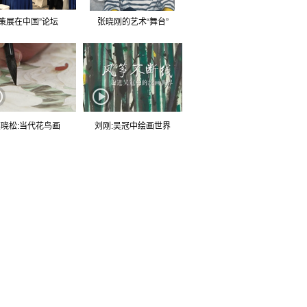
“策展在中国”论坛
张晓刚的艺术“舞台”
晓松:当代花鸟画
刘刚:吴冠中绘画世界