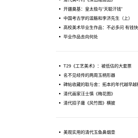
开疆奠基：皇太极与“天聪汗钱”
中国考古学的滥觞和李济先生（上）
高校美术毕业生作品：不必多问 有钱
毕业作品去向何处
T29《工艺美术》：被低估的大套票
名不见经传的两周玉柄形器
碑帖收藏的取与舍：拓本的年代越早越
清代画家汪士慎《梅花图》
清代招子庸《风竹图》横披
美观实用的清代玉鱼鼻烟壶