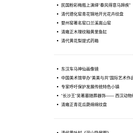
民国粉彩梅瓶上演绎“春风得意马蹄疾”
清代德化窑青花锦地开光花卉纹盘
婺州窑著名窑口兰溪嵩山窑
清雍正木理纹釉黄里鱼缸
清代黄花梨提式药箱
东汉车马神仙画像镜
中国美术馆举办“美美与共”国际艺术作品展
专家呼吁保护发展传统特色小镇
“长沙王”吴著墓随葬器饰—— 西汉动
清雍正青花瓜瓞绵绵纹盘
清代黄叶村《深山隐居图》