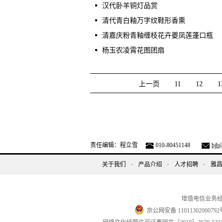
汉代卧羊铜灯品赏
清代青白釉万字纹鞋形香熏
清嘉庆粉青釉缠枝花卉夔凤莲蓬口瓶
杨玉农凌霄花图团扇
上一页
11
12
1
责任编辑：程立雪
010-80451148
bjb@
关于我们
产品介绍
人才招聘
雅
增值电信业务
京公网安备 11011302000792