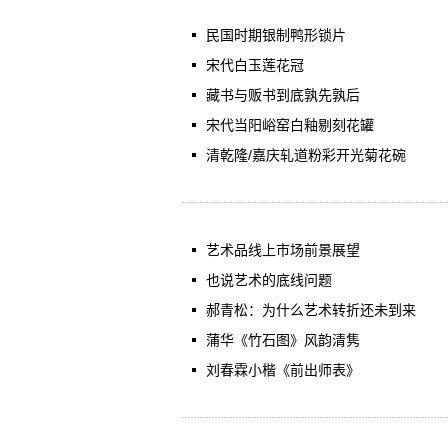
民国时期银制鸭形锁片
宋代白玉莲花冠
藏书与贩书到底孰先孰后
宋代当阳峪窑白釉剔刻花罐
清乾隆/嘉庆轧道粉彩开光菊花碗
艺术品线上市场前景展望
也说艺术的底线问题
郝青松：为什么艺术转折还未到来
蒲华《竹石图》风韵清隽
刘春霖小楷《前出师表》