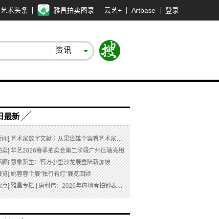
艺术头条
雅昌拍卖图录
云艺+
Artbase
登录
资讯
日最新
新闻
]
艺术家数字文献｜从梁世雄个案看艺术家艺术数字文献的重要性和紧迫性
拍卖
]
华艺2026春季拍卖会第二阶段广州压轴亮相
画廊
]
意象新生：韩方小型沙龙展登陆新加坡
展览
]
姚蓉蓉个展“独行有灯”展览回顾
观点
]
雅昌专栏 | 唐利伟：2026年内地春拍钟表市场观察 赛道重构、圈层分化与收藏逻辑迭代