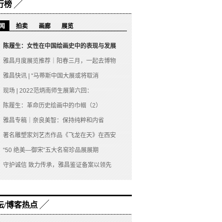
行榜
闻
拍卖
画廊
展览
陈履生：女性在中国绘画史中的表现与发展
雅昌月度展览推荐｜阳春三月，一起去博物
雅昌快讯 | “马蒂斯中国大展或将取消
现场 | 2022范炳南师生展第六回：
陈履生：革命历史绘画中的巾帼（2）
雅昌专稿｜奈良美智：保持纯粹和内省
著名雕塑家刘艺杰作品《飞龙在天》在西安
“50 绝美—御宋”五大名窑珍品展展期
守护诚信 致力传承，雅昌鉴证备案以领先
坛/博客热点