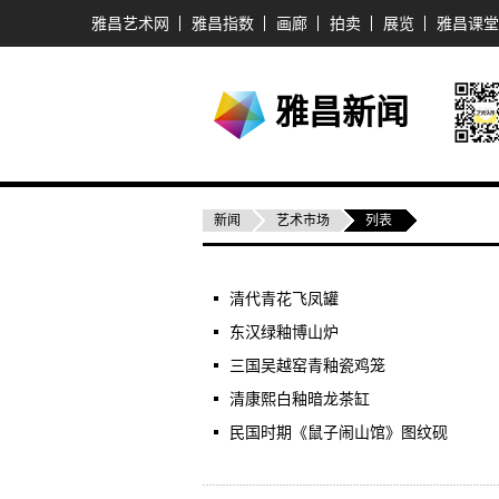
雅昌艺术网
雅昌指数
画廊
拍卖
展览
雅昌课堂
雅昌新闻
新闻
艺术市场
列表
清代青花飞凤罐
东汉绿釉博山炉
三国吴越窑青釉瓷鸡笼
清康熙白釉暗龙茶缸
民国时期《鼠子闹山馆》图纹砚