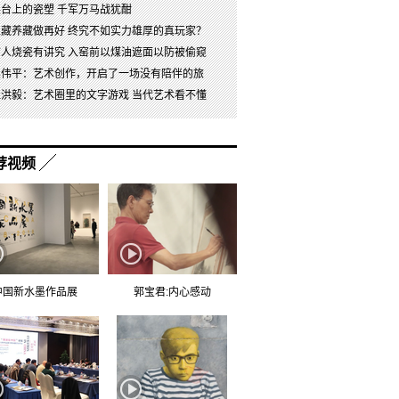
展台上的瓷塑 千军万马战犹酣
以藏养藏做再好 终究不如实力雄厚的真玩家？
古人烧瓷有讲究 入窑前以煤油遮面以防被偷窥
吴伟平：艺术创作，开启了一场没有陪伴的旅
杜洪毅：艺术圈里的文字游戏 当代艺术看不懂
荐视频
中国新水墨作品展
郭宝君:内心感动