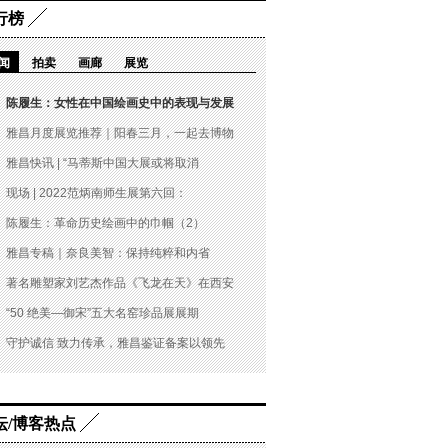
行榜
闻
拍卖
画廊
展览
陈履生：女性在中国绘画史中的表现与发展
雅昌月度展览推荐｜阳春三月，一起去博物
雅昌快讯 | “马蒂斯中国大展或将取消
现场 | 2022范炳南师生展第六回：
陈履生：革命历史绘画中的巾帼（2）
雅昌专稿｜奈良美智：保持纯粹和内省
著名雕塑家刘艺杰作品《飞龙在天》在西安
“50 绝美—御宋”五大名窑珍品展展期
守护诚信 致力传承，雅昌鉴证备案以领先
坛/博客热点