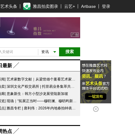
艺术头条
雅昌拍卖图录
云艺+
Artbase
登录
搜索
资讯
日最新
新闻
]
艺术家数字文献｜从梁世雄个案看艺术家艺术数字文献的重要性和紧迫性
拍卖
]
深圳文化产权交易所 | 托管易业务集萃共赏 吉光瓷影
画廊
]
意象新生：韩方小型沙龙展登陆新加坡
展览
]
现场｜“拓展正当时——穆昉澜、穆昉昀新帛画艺术展”在京展出
观点
]
雅昌专栏 | 唐利伟：2026年内地春拍钟表市场观察 赛道重构、圈层分化与收藏逻辑迭代
周热点