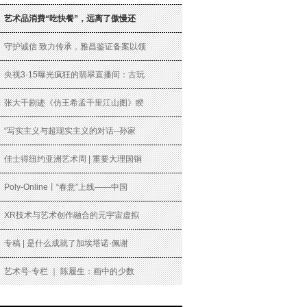
艺术品消费“吃快餐”，远离了傲慢还
守护诚信 致力传承，雅昌鉴证备案以领
央视3·15曝光疯狂的翡翠直播间：古玩
张大千剧迹《仿王希孟千里江山图》睽
“写实主义与超现实主义的对话--孙家
佳士得纽约亚洲艺术周 | 重要大理国铜
Poly-Online丨“春意”上线——中国
XR技术与艺术创作融合的元宇宙虚拟
专稿 | 是什么成就了加埃塔诺·佩谢
艺术号·专栏 ｜ 陈履生：画中的少数