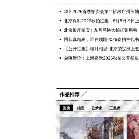
华艺2026春季拍卖会第二阶段广州压
北京保利2026秋拍征集，8月8日-9
北京银座拍卖 | 九月网络大拍征集启动
回归真精稀，谁在领跑2026春拍古代
【公开征集】桂月相思·北京荣宝线上
金陵聚珍：上海嘉禾2026秋拍公开征集南
作品推荐
画廊
拍卖
艺术家
工美师