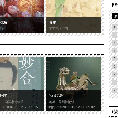
排
新
涟漪
春晴
1
精舍
芊荷艺术空间
2
3
4
5
6
7
8
9
神形”
“鲜虞风云”
：中国国家博物馆
地址：苏州博物馆
020-07-15 - 2020-09-15
时间：2020-06-12 - 2020-09-02
论