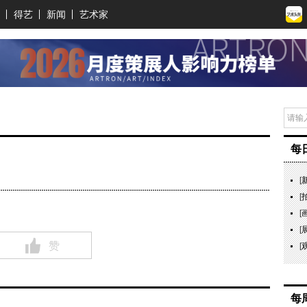
得艺
新闻
艺术家
每
[
[
[
[
赞
[
每