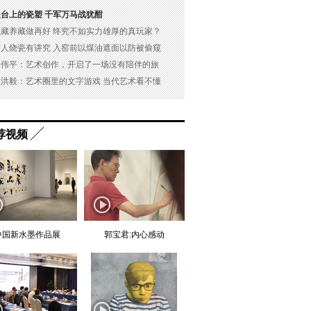
展台上的瓷塑 千军万马战犹酣
以藏养藏做再好 终究不如实力雄厚的真玩家？
古人烧瓷有讲究 入窑前以煤油遮面以防被偷窥
吴伟平：艺术创作，开启了一场没有陪伴的旅
杜洪毅：艺术圈里的文字游戏 当代艺术看不懂
荐视频
中国新水墨作品展
郭宝君:内心感动