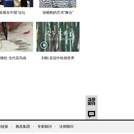
“策展在中国”论坛
张晓刚的艺术“舞台”
晓松:当代花鸟画
刘刚:吴冠中绘画世界
情链接
雅昌集团
专家顾问
法律顾问