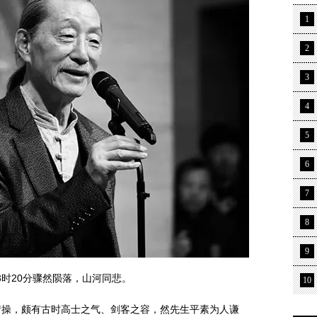
1
2
3
4
5
6
7
8
9
3时20分骤然陨落，山河同悲。
10
，颇有古时高士之气、剑客之容，然先生平素为人谦