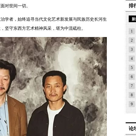
排
度面对世间一切。
学者，始终追寻当代文化艺术新发展与民族历史长河生
新
生，坚守东西方艺术精神风采，堪为中流砥柱。
1
2
3
4
5
6
7
8
9
论