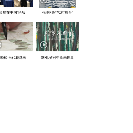
“策展在中国”论坛
张晓刚的艺术“舞台”
晓松:当代花鸟画
刘刚:吴冠中绘画世界