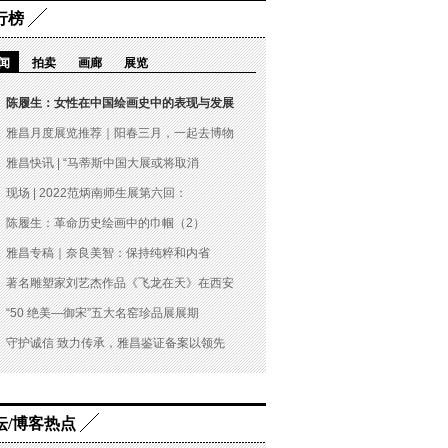
行榜
闻
拍卖
画廊
展览
陈履生：女性在中国绘画史中的表现与发展
雅昌月度展览推荐｜阳春三月，一起去博物
雅昌快讯 | “马蒂斯中国大展或将取消
现场 | 2022范炳南师生展第六回：
陈履生：革命历史绘画中的巾帼（2）
雅昌专稿｜奈良美智：保持纯粹和内省
著名雕塑家刘艺杰作品《飞龙在天》在西安
“50 绝美—御宋”五大名窑珍品展展期
守护诚信 致力传承，雅昌鉴证备案以领先
坛/博客热点