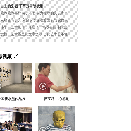
展台上的瓷塑 千军万马战犹酣
以藏养藏做再好 终究不如实力雄厚的真玩家？
古人烧瓷有讲究 入窑前以煤油遮面以防被偷窥
吴伟平：艺术创作，开启了一场没有陪伴的旅
杜洪毅：艺术圈里的文字游戏 当代艺术看不懂
荐视频
中国新水墨作品展
郭宝君:内心感动