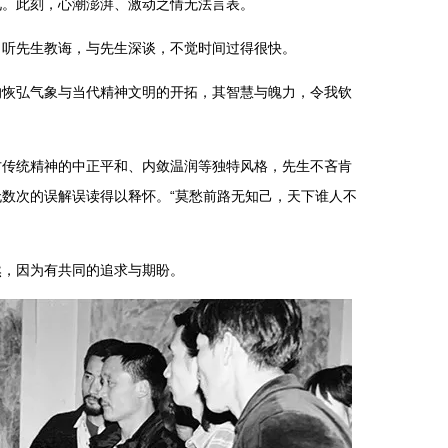
见。此刻，心潮澎湃、激动之情无法言表。
听先生教诲，与先生深谈，不觉时间过得很快。
弘气象与当代精神文明的开拓，其智慧与魄力，令我钦
统精神的中正平和、内敛温润等独特风格，先生不吝肯
数次的误解误读得以释怀。“莫愁前路无知己，天下谁人不
，因为有共同的追求与期盼。