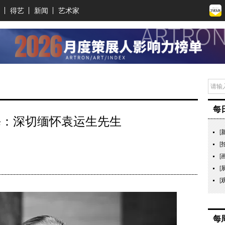
得艺
新闻
艺术家
每
晁海：深切缅怀袁运生先生
[
[
海
[
[
[
每