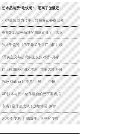
艺术品消费“吃快餐”，远离了傲慢还
守护诚信 致力传承，雅昌鉴证备案以领
央视3·15曝光疯狂的翡翠直播间：古玩
张大千剧迹《仿王希孟千里江山图》睽
“写实主义与超现实主义的对话--孙家
佳士得纽约亚洲艺术周 | 重要大理国铜
Poly-Online丨“春意”上线——中国
XR技术与艺术创作融合的元宇宙虚拟
专稿 | 是什么成就了加埃塔诺·佩谢
艺术号·专栏 ｜ 陈履生：画中的少数