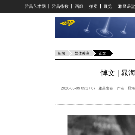
雅昌艺术网
雅昌指数
画廊
拍卖
展览
雅昌课堂
新闻
媒体关注
正文
悼文 | 
2026-05-09 09:27:07
雅昌发布
作者：晁