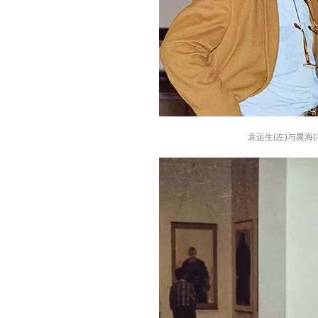
袁运生(
左
)与晁海(