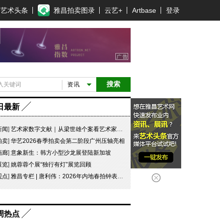
艺术头条
雅昌拍卖图录
云艺+
Artbase
登录
搜索
资讯
日最新
新闻
]
艺术家数字文献｜从梁世雄个案看艺术家艺术数字文献的重要性和紧迫性
拍卖
]
华艺2026春季拍卖会第二阶段广州压轴亮相
画廊
]
意象新生：韩方小型沙龙展登陆新加坡
展览
]
姚蓉蓉个展“独行有灯”展览回顾
观点
]
雅昌专栏 | 唐利伟：2026年内地春拍钟表市场观察 赛道重构、圈层分化与收藏逻辑迭代
周热点