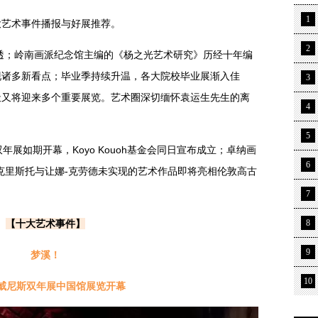
1
十大艺术事件播报与好展推荐。
2
透；岭南画派纪念馆主编的《杨之光艺术研究》历经十年编
现诸多新看点；毕业季持续升温，各大院校毕业展渐入佳
3
天又将迎来多个重要展览。艺术圈深切缅怀袁运生先生的离
4
5
年展如期开幕，Koyo Kouoh基金会同日宣布成立；卓纳画
6
克里斯托与让娜-克劳德未实现的艺术作品即将亮相伦敦高古
7
【十大艺术事件】
8
9
梦溪！
10
届威尼斯双年展中国馆展览开幕