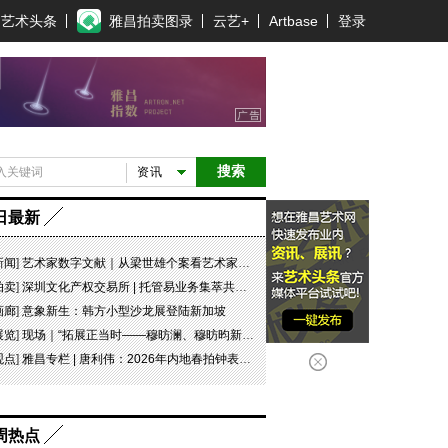
艺术头条
雅昌拍卖图录
云艺+
Artbase
登录
搜索
资讯
日最新
新闻
]
艺术家数字文献｜从梁世雄个案看艺术家艺术数字文献的重要性和紧迫性
拍卖
]
深圳文化产权交易所 | 托管易业务集萃共赏 吉光瓷影
画廊
]
意象新生：韩方小型沙龙展登陆新加坡
展览
]
现场｜“拓展正当时——穆昉澜、穆昉昀新帛画艺术展”在京展出
观点
]
雅昌专栏 | 唐利伟：2026年内地春拍钟表市场观察 赛道重构、圈层分化与收藏逻辑迭代
周热点