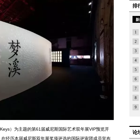
排
新
1
2
3
4
5
6
7
8
9
or Keys）为主题的第61届威尼斯国际艺术双年展VIP预览开
论
。在经历本届威尼斯双年展奖项评选的国际评审团成员宣布