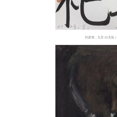
刘彦湖，九宫·白无垢｜青