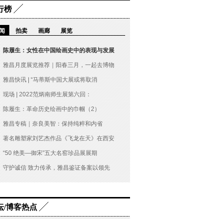
行榜
闻
拍卖
画廊
展览
陈履生：女性在中国绘画史中的表现与发展
雅昌月度展览推荐｜阳春三月，一起去博物
雅昌快讯 | “马蒂斯中国大展或将取消
现场 | 2022范炳南师生展第六回：
陈履生：革命历史绘画中的巾帼（2）
雅昌专稿｜奈良美智：保持纯粹和内省
著名雕塑家刘艺杰作品《飞龙在天》在西安
“50 绝美—御宋”五大名窑珍品展展期
守护诚信 致力传承，雅昌鉴证备案以领先
坛/博客热点