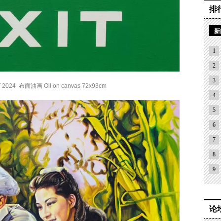
排
新
1
2
3
2024 布面油画 Oil on canvas 72x93cm
4
5
6
7
8
9
论