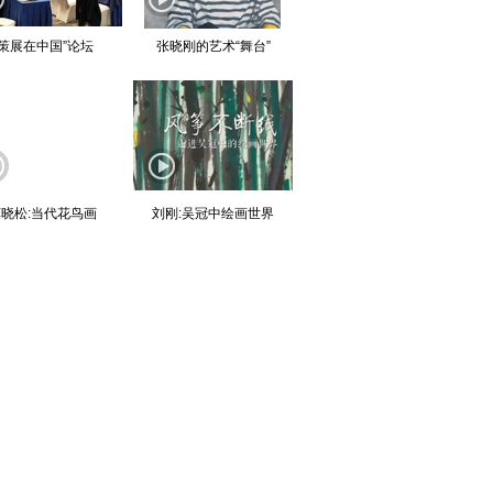
“策展在中国”论坛
张晓刚的艺术“舞台”
晓松:当代花鸟画
刘刚:吴冠中绘画世界