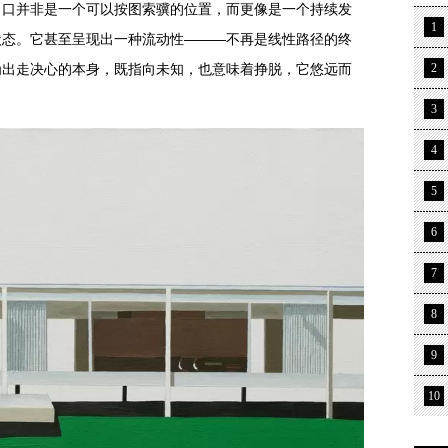
出口并非是一个可以按图索骥的位置，而更像是一个持续发
1
状态。它甚至呈现出一种流动性———不再是线性路径的终
为出走决心的本身，既指向未知，也意味着挣脱，它悠远而
2
3
4
5
6
7
8
9
10