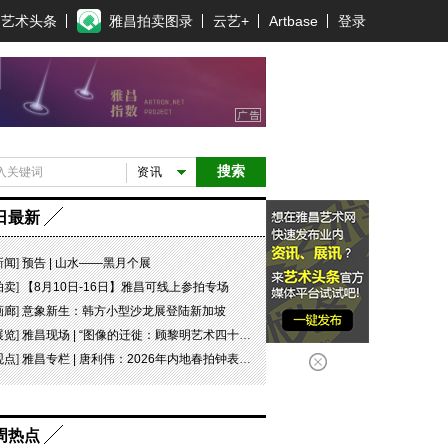
艺术头条
雅昌拍卖图录
云艺+
Artbase
登录
搜索
资讯
日最新
新闻
]
预告 | 山水——黑月个展
拍卖
]
【8月10日-16日】雅昌可线上参拍专场
画廊
]
意象新生：韩方小型沙龙展登陆新加坡
展览
]
雅昌现场 | “图像的迁徙：顾黎明艺术四十年” 一场回望与再出发
观点
]
雅昌专栏 | 唐利伟：2026年内地春拍钟表市场观察 赛道重构、圈层分化与收藏逻辑迭代
周热点