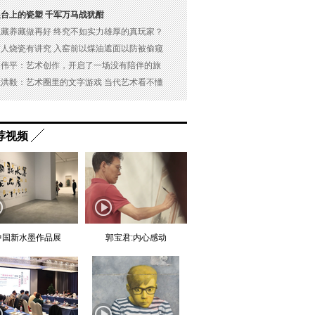
展台上的瓷塑 千军万马战犹酣
以藏养藏做再好 终究不如实力雄厚的真玩家？
古人烧瓷有讲究 入窑前以煤油遮面以防被偷窥
吴伟平：艺术创作，开启了一场没有陪伴的旅
杜洪毅：艺术圈里的文字游戏 当代艺术看不懂
荐视频
中国新水墨作品展
郭宝君:内心感动