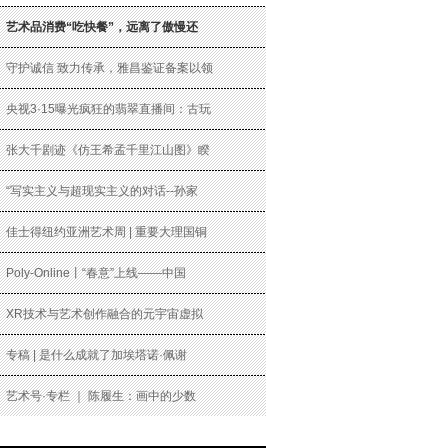
艺术品消费“吃快餐”，远离了傲慢还
守护诚信 致力传承，雅昌鉴证备案以领
央视3·15曝光疯狂的翡翠直播间：古玩
张大千剧迹《仿王希孟千里江山图》睽
“写实主义与超现实主义的对话--孙家
佳士得纽约亚洲艺术周 | 重要大理国铜
Poly-Online丨“春意”上线——中国
XR技术与艺术创作融合的元宇宙虚拟
专稿 | 是什么成就了加埃塔诺·佩谢
艺术号·专栏 ｜ 陈履生：画中的少数