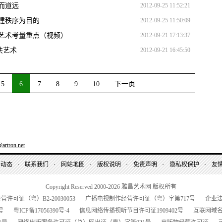
而道远
2012-09-25 11:52:21
建秩序为目的
2012-09-25 11:50:09
艺术考量重点（视频）
2012-09-21 17:13:37
共艺术
2012-09-21 16:45:50
5
6
7
8
9
10
下一页
artron.net
昌动态
联系我们
网站地图
版权说明
免责声明
隐私权保护
友
Copyright Reserved 2000-2026
雅昌艺术网 版权所有
经营许可证（粤）
B2-20030053
广播电视制作经营许可证（粤）字第
717
号
企业
号
粤
ICP
备
17056390
号-
4
信息网络传播视听节目许可证
1909402
号
互联网域