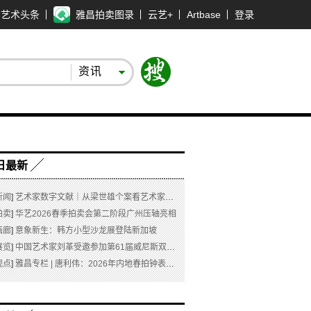
艺术头条
雅昌拍卖图录
云艺+
Artbase
登录
资讯
日最新
新闻
]
艺术家数字文献｜从梁世雄个案看艺术家艺术数字文献的重要性和紧迫性
拍卖
]
华艺2026春季拍卖会第二阶段广州压轴亮相
画廊
]
意象新生：韩方小型沙龙展登陆新加坡
展览
]
中国艺术家刘革受邀参加第61届威尼斯双年展坦桑尼亚国家馆主题展之特别展“日记 #07 此即象征！”
观点
]
雅昌专栏 | 唐利伟：2026年内地春拍钟表市场观察 赛道重构、圈层分化与收藏逻辑迭代