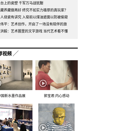
展台上的瓷塑 千军万马战犹酣
以藏养藏做再好 终究不如实力雄厚的真玩家？
古人烧瓷有讲究 入窑前以煤油遮面以防被偷窥
吴伟平：艺术创作，开启了一场没有陪伴的旅
杜洪毅：艺术圈里的文字游戏 当代艺术看不懂
荐视频
中国新水墨作品展
郭宝君:内心感动