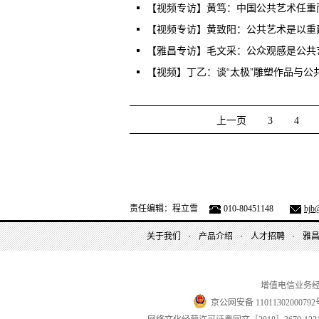
【视频专访】黄笃：中国公共艺术任重
【视频专访】黄致阳：公共艺术是以重
【雅昌专访】毛文采：公众观感是公共
【视频】丁乙：谈“太极”雕塑作品与公
上一页
3
4
责任编辑：程立雪
010-80451148
bjb@
关于我们
产品介绍
人才招聘
雅
增值电信业务
京公网安备 11011302000792