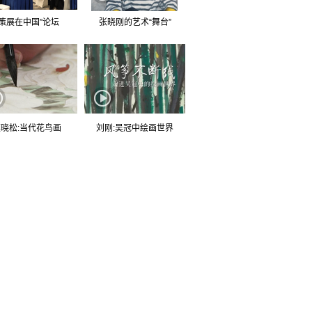
“策展在中国”论坛
张晓刚的艺术“舞台”
晓松:当代花鸟画
刘刚:吴冠中绘画世界