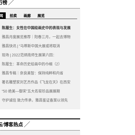
行榜
闻
拍卖
画廊
展览
陈履生：女性在中国绘画史中的表现与发展
雅昌月度展览推荐｜阳春三月，一起去博物
雅昌快讯 | “马蒂斯中国大展或将取消
现场 | 2022范炳南师生展第六回：
陈履生：革命历史绘画中的巾帼（2）
雅昌专稿｜奈良美智：保持纯粹和内省
著名雕塑家刘艺杰作品《飞龙在天》在西安
“50 绝美—御宋”五大名窑珍品展展期
守护诚信 致力传承，雅昌鉴证备案以领先
坛/博客热点