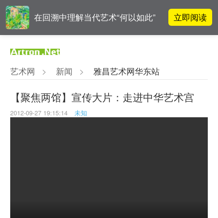
立即阅读
在回溯中理解当代艺术“何以如此”
对话 | “道法自然” 范一夫山水中的
立即阅读
破界与归真
艺术网
>
新闻
>
雅昌艺术网华东站
对话 | 在开放和自由中确立艺术价
立即阅读
值
【聚焦两馆】宣传大片：走进中华艺术宫
2012-09-27 19:15:14
未知
立即阅读
翟莫梵：绘画少年的广阔天空