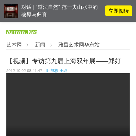
对话 | “道法自然” 范一夫山水中的
立即阅读
破界与归真
张瀚文：以物质媒介具象化精神世
立即阅读
界
艺术网
>
新闻
>
雅昌艺术网华东站
吕晓：北京画院两个中心十年 跨学
立即阅读
科带来齐白石研究新突破
【视频】专访第九届上海双年展——郑好
2012-10-02 08:41:47
叶旭栋 王璐
立即阅读
翟莫梵：绘画少年的广阔天空