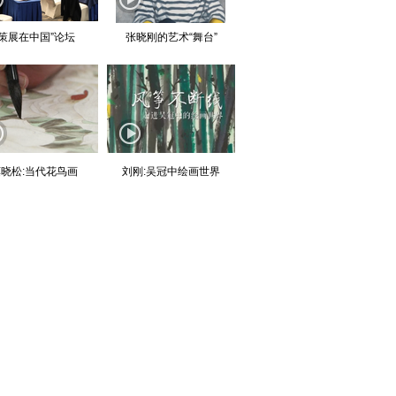
“策展在中国”论坛
张晓刚的艺术“舞台”
晓松:当代花鸟画
刘刚:吴冠中绘画世界