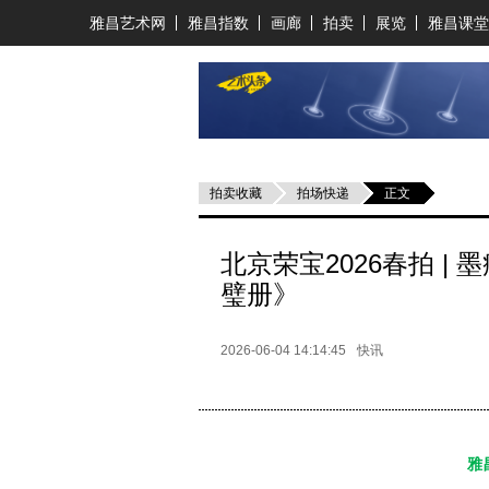
雅昌艺术网
雅昌指数
画廊
拍卖
展览
雅昌课堂
拍卖收藏
拍场快递
正文
北京荣宝2026春拍 
璧册》
2026-06-04 14:14:45
快讯
雅