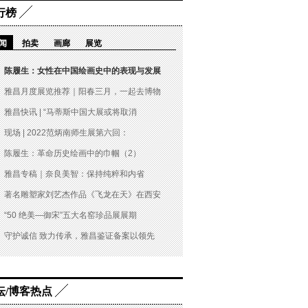
行榜
闻
拍卖
画廊
展览
陈履生：女性在中国绘画史中的表现与发展
雅昌月度展览推荐｜阳春三月，一起去博物
雅昌快讯 | “马蒂斯中国大展或将取消
现场 | 2022范炳南师生展第六回：
陈履生：革命历史绘画中的巾帼（2）
雅昌专稿｜奈良美智：保持纯粹和内省
著名雕塑家刘艺杰作品《飞龙在天》在西安
“50 绝美—御宋”五大名窑珍品展展期
守护诚信 致力传承，雅昌鉴证备案以领先
坛/博客热点