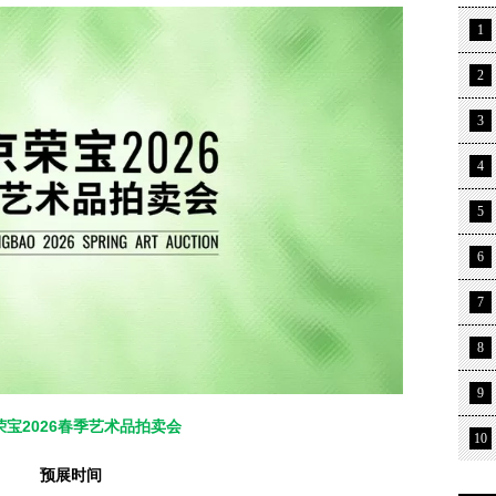
1
2
3
4
5
6
7
8
9
荣宝2026春季艺术品拍卖会
10
预展时间