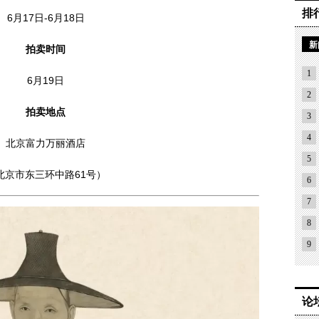
排
6月17日-6月18日
新
拍卖时间
1
6月19日
2
拍卖地点
3
4
北京富力万丽酒店
5
北京市东三环中路61号）
6
7
8
9
论