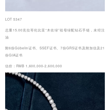
LOT 5347
总重15.00克拉哥伦比亚“木佐绿”祖母绿配钻石手链，未经注
油
附6份Gübelin证书、SSEF证书、7份GRS证书及附加信及21
份GIA证书
估价：RMB 1,600,000-2,600,000