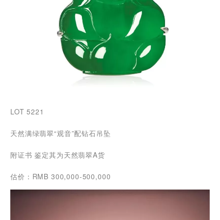
LOT 5221
天然满绿翡翠“观音”配钻石吊坠
附证书 鉴定其为天然翡翠A货
估价：RMB 300,000-500,000