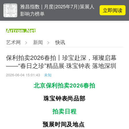
雅昌指数 | 月度(2025年7月)策展人
立即阅读
影响力榜单
立即阅读
翟莫梵：绘画少年的广阔天空
艺术网
>
新闻
>
快讯
立即阅读
“纤维”提问2022：存在何“缓”？
保利拍卖2026春拍丨珍宝赴深，璀璨启幕
——“春日之珍”精品展·珠宝钟表 落地深圳
周杰伦都要去的伦敦弗里兹，到底
立即阅读
有多火爆？
2026-06-04 15:01:43
未知
北京保利拍卖
2026春拍
珠宝钟表尚品部
拍卖日程
预展时间及地点