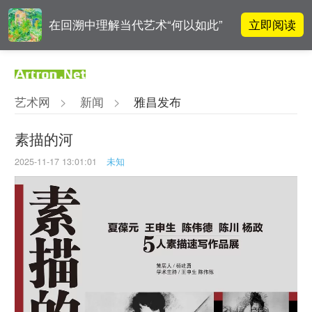
立即阅读
在回溯中理解当代艺术“何以如此”
对话 | “道法自然” 范一夫山水中的
立即阅读
破界与归真
艺术网
>
新闻
>
雅昌发布
对话 | 在开放和自由中确立艺术价
立即阅读
值
素描的河
2025-11-17 13:01:01
未知
阿拉里奥画廊上海转型：为何要成
立即阅读
为策展式艺术商业综合体？