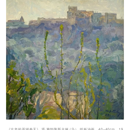
《古老的基辅春天》 塔·雅勃隆斯卡娅 (乌） 纸板油画，40×40cm，19