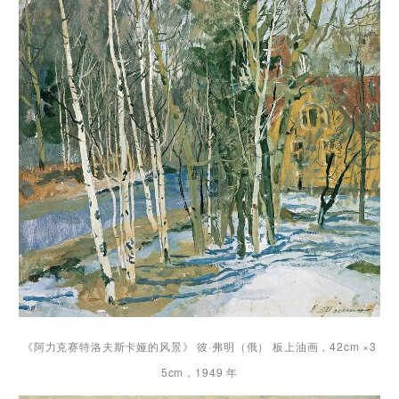
《阿力克赛特洛夫斯卡娅的风景》 彼·弗明（俄） 板上油画，42cm ×3
5cm，1949 年