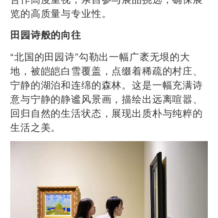
览的高质量与专业性。
田园诗般的向往
“北国的田园诗”勾勒出一幅广袤无垠的大
地，被皑皑白雪覆盖，点缀着稀疏的村庄、
宁静的湖泊和连绵的森林。这是一幅充满诗
意与宁静的静谧风景画，描绘出远离喧嚣、
回归自然的生活状态，展现出质朴与纯粹的
生活之美。