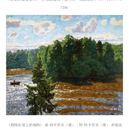
73年
《翱翔在湖上的海鸥》 谢·特卡乔夫（俄）；阿·特卡乔夫（俄） 布面油