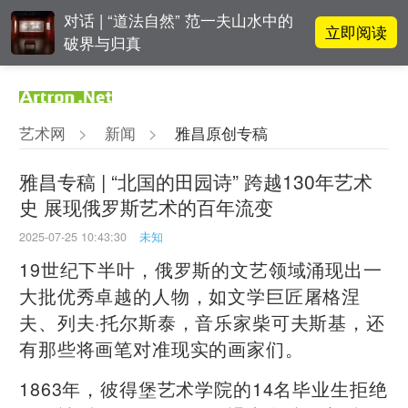
对话 | “道法自然” 范一夫山水中的
立即阅读
破界与归真
张瀚文：以物质媒介具象化精神世
立即阅读
界
艺术网
>
新闻
>
雅昌原创专稿
吕晓：北京画院两个中心十年 跨学
立即阅读
科带来齐白石研究新突破
雅昌专稿 | “北国的田园诗” 跨越130年艺术
史 展现俄罗斯艺术的百年流变
立即阅读
翟莫梵：绘画少年的广阔天空
2025-07-25 10:43:30
未知
19世纪下半叶，俄罗斯的文艺领域涌现出一
大批优秀卓越的人物，如文学巨匠屠格涅
夫、列夫·托尔斯泰，音乐家柴可夫斯基，还
有那些将画笔对准现实的画家们。
1863年，彼得堡艺术学院的14名毕业生拒绝