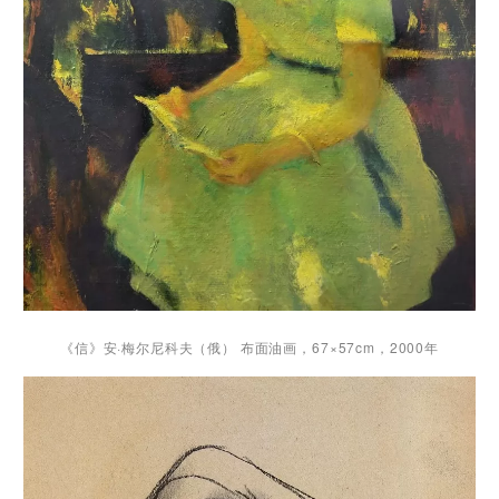
《信》安·梅尔尼科夫（俄） 布面油画，67×57cm，2000年