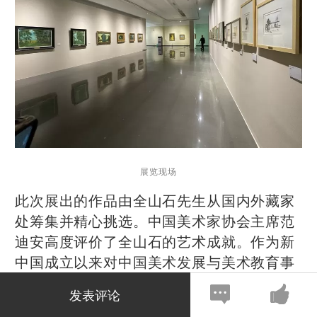
展览现场
此次展出的作品由全山石先生从国内外藏家
处筹集并精心挑选。中国美术家协会主席范
迪安高度评价了全山石的艺术成就。作为新
中国成立以来对中国美术发展与美术教育事
业发展作出杰出贡献的老一辈艺术家代表，
发表评论
全山石先生年轻时前往俄罗斯留学，回国后