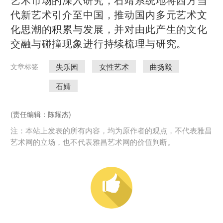
代新艺术引介至中国，推动国内多元艺术文
化思潮的积累与发展，并对由此产生的文化
交融与碰撞现象进行持续梳理与研究。
失乐园
女性艺术
曲扬毅
文章标签
石婧
(责任编辑：陈耀杰)
注：本站上发表的所有内容，均为原作者的观点，不代表雅昌
艺术网的立场，也不代表雅昌艺术网的价值判断。