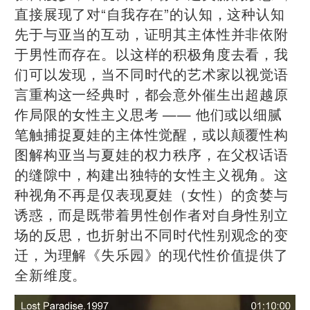
直接展现了对“自我存在”的认知，这种认知
先于与亚当的互动，证明其主体性并非依附
于男性而存在。以这样的积极角度去看，我
们可以发现，当不同时代的艺术家以视觉语
言重构这一经典时，都会意外催生出超越原
作局限的女性主义思考 —— 他们或以细腻
笔触捕捉夏娃的主体性觉醒，或以颠覆性构
图解构亚当与夏娃的权力秩序，在父权话语
的缝隙中，构建出独特的女性主义视角。这
种视角不再是仅表现夏娃（女性）的贪婪与
诱惑，而是既带着男性创作者对自身性别立
场的反思，也折射出不同时代性别观念的变
迁，为理解《失乐园》的现代性价值提供了
全新维度。