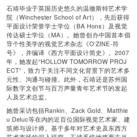
石靖毕业于英国历史悠久的温徹斯特艺术学
院（Winchester School of Art），先后获得
平面设计荣誉学士学位（BA Hons）及视觉
传达硕士学位（MA）。她曾创办中国首本倡
导个性美学的视觉艺术杂志《O‘ZINE-符
号》，并编译《西方平面设计简史》。2007
年，她发起“HOLLOW TOMORROW PROJ
ECT”，致力于关注不同文化背景下的艺术多
元性、沟通与碰撞。此外，石靖还是苏州国
际数字文创节与百万声量青年艺术节的发起
人及艺术总监。
她曾采访包括Rankin、Zack Gold、Matthie
u Deluc等在内的近百位国际视觉艺术家、建
筑师与设计师。基于多年对艺术史及东西方
艺术市场的深入研究，石靖系统地将西方当