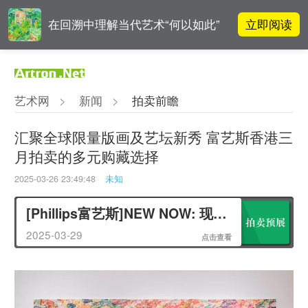
立即阅读
在回溯中理解当代艺术“何以如此”
阿拉里奥画廊上海转型：为何要成
立即阅读
为策展式艺术商业综合体？
艺术网
>
新闻
>
拍卖前瞻
吕晓：北京画院两个中心十年 跨学
立即阅读
科带来齐白石研究新突破
汇聚全球限量版画及艺坛新秀 富艺斯香港三
月拍卖的多元购藏选择
立即阅读
翟莫梵：绘画少年的广阔天空
2025-03-26 23:49:48
未知
[Phillips富艺斯]NEW NOW: 现代及当代艺术和设计
2025-03-29
点击查看