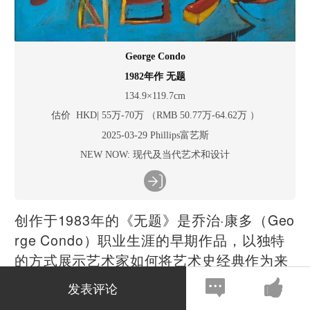
George Condo
1982年作 无题
134.9×119.7cm
估价 HKD| 55万-70万 （RMB 50.77万-64.62万 ）
2025-03-29 Phillips富艺斯
NEW NOW: 现代及当代艺术和设计
创作于1983年的《无题》是乔治·康多（Geo
rge Condo）职业生涯的早期作品，以独特
的方式展示艺术家如何将艺术史经典作为来
源和出发点进行创作，通过挪用立体主义的
发表评论
断裂空间、未来主义的律动线条，以及超现