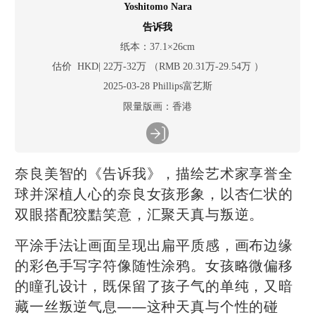
Yoshitomo Nara
告诉我
纸本：37.1×26cm
估价 HKD| 22万-32万 （RMB 20.31万-29.54万 ）
2025-03-28 Phillips富艺斯
限量版画：香港
奈良美智的《告诉我》，描绘艺术家享誉全
球并深植人心的奈良女孩形象，以杏仁状的
双眼搭配狡黠笑意，汇聚天真与叛逆。
平涂手法让画面呈现出扁平质感，画布边缘
的彩色手写字符像随性涂鸦。女孩略微偏移
的瞳孔设计，既保留了孩子气的单纯，又暗
藏一丝叛逆气息——这种天真与个性的碰