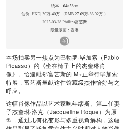
纸本：64×53cm
估价 HKD| 30万-40万 （RMB 27.69万-36.92万 ）
2025-03-28 Phillips富艺斯
限量版画：香港
本场拍卖另一焦点为巴勃罗·毕加索（Pablo
Picasso）的《坐在椅子上的杰奎琳肖
像》。恰逢毗邻富艺斯的 M+正举行毕加索
特展，富艺斯呈献这件馆藏级杰作恰好与之
呼应。
这幅肖像作品以艺术家晚年缪斯、第二任妻
子杰奎琳·洛克（Jacqueline Roque）为原
型，通过几何化变形与多重视角解构，这幅
作品彰显了毕加索立体主义时期对人物肖像