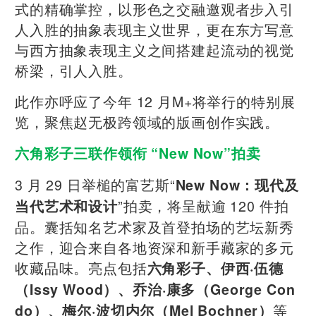
式的精确掌控，以形色之交融邀观者步入引
人入胜的抽象表现主义世界，更在东方写意
与西方抽象表现主义之间搭建起流动的视觉
桥梁，引人入胜。
此作亦呼应了今年 12 月M+将举行的特别展
览，聚焦赵无极跨领域的版画创作实践。
六角彩子三联作领衔 “New Now”拍卖
3 月 29 日举槌的富艺斯“
New Now：现代及
”拍卖，将呈献逾 120 件拍
当代艺术和设计
品。囊括知名艺术家及首登拍场的艺坛新秀
之作，迎合来自各地资深和新手藏家的多元
收藏品味。亮点包括
六角彩子、伊西·伍德
（Issy Wood）、乔治·康多（George Con
等
do）、梅尔·波切内尔（Mel Bochner）