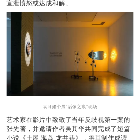
宣泄愤怒或达成和解。
袁可如个展“后像之痕”现场
艺术家在影片中致敬了当年反歧视第一案的
张先著，并邀请作者吴其华共同完成了短篇
小说《土屋 海岛 龙井巷》，将其制作成读