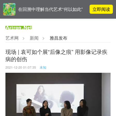
立即阅读
在回溯中理解当代艺术“何以如此”
李铁夫冯钢百领衔 作为群体的早期
立即阅读
粤籍留美艺术家
艺术网
>
新闻
>
雅昌发布
吕晓：北京画院两个中心十年 跨学
立即阅读
科带来齐白石研究新突破
现场 | 袁可如个展“后像之痕” 用影像记录疾
病的创伤
OCAT上海馆：参与构建上海艺术生
立即阅读
态的十年
2021-12-20 01:07:35
未知