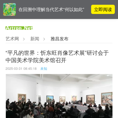
立即阅读
在回溯中理解当代艺术“何以如此”
阿拉里奥画廊上海转型：为何要成
立即阅读
为策展式艺术商业综合体？
艺术网
>
新闻
>
雅昌发布
李铁夫冯钢百领衔 作为群体的早期
立即阅读
粤籍留美艺术家
“平凡的世界：忻东旺肖像艺术展”研讨会于
中国美术学院美术馆召开
张瀚文：以物质媒介具象化精神世
立即阅读
界
2025-03-31 08:45:18
未知