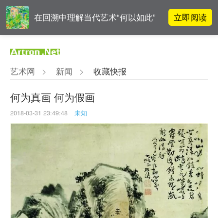
立即阅读
在回溯中理解当代艺术“何以如此”
雅昌指数 | 月度(2025年7月)策展人
立即阅读
影响力榜单
艺术网
>
新闻
>
收藏快报
对话 | “道法自然” 范一夫山水中的
立即阅读
破界与归真
何为真画 何为假画
2018-03-31 23:49:48
未知
对话 | 在开放和自由中确立艺术价
立即阅读
值