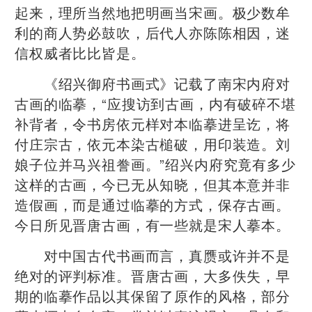
起来，理所当然地把明画当宋画。极少数牟
利的商人势必鼓吹，后代人亦陈陈相因，迷
信权威者比比皆是。
《绍兴御府书画式》记载了南宋内府对
古画的临摹，“应搜访到古画，内有破碎不堪
补背者，令书房依元样对本临摹进呈讫，将
付庄宗古，依元本染古槌破，用印装造。刘
娘子位并马兴祖誊画。”绍兴内府究竟有多少
这样的古画，今已无从知晓，但其本意并非
造假画，而是通过临摹的方式，保存古画。
今日所见晋唐古画，有一些就是宋人摹本。
对中国古代书画而言，真赝或许并不是
绝对的评判标准。晋唐古画，大多佚失，早
期的临摹作品以其保留了原作的风格，部分