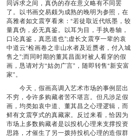
同诉求之间，真伪的存在意义略有不同罢
了。以书画交易颇为成熟的晚明为参照，在
高雅者如文震亨看来：“若徒取近代纸墨，较
量真伪，必无真鉴。以耳为目，手执卷轴，
口论真鉴，真恶道也”;虚长文震亨一辈的袁
中道云“检画卷之非山水者及近赝者，付入城
售之”;而同时期的董其昌面对被人看穿的假
画，恳请对方“姑勿广言”，随即转售“新安富
家”。
今天，假画高调入艺术市场的事例层出
不穷，令许多购藏者苦不堪言。但凡涉足假
画，均类如袁中道、董其昌之心理逻辑，而
鲜有文震亨式的真藏家。反过来看，恰因为
市场上多数购藏者是以投机心理来支撑投资
思路，才催生了另一拨持投机心理的造假群