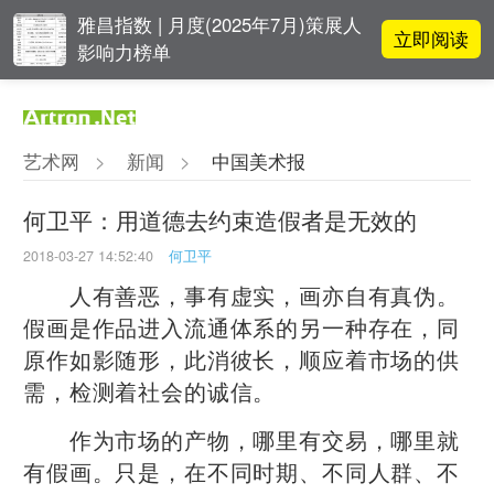
雅昌指数 | 月度(2025年7月)策展人
立即阅读
影响力榜单
阿拉里奥画廊上海转型：为何要成
立即阅读
为策展式艺术商业综合体？
艺术网
>
新闻
>
中国美术报
李铁夫冯钢百领衔 作为群体的早期
立即阅读
粤籍留美艺术家
何卫平：用道德去约束造假者是无效的
2018-03-27 14:52:40
何卫平
吕晓：北京画院两个中心十年 跨学
立即阅读
科带来齐白石研究新突破
人有善恶，事有虚实，画亦自有真伪。
假画是作品进入流通体系的另一种存在，同
原作如影随形，此消彼长，顺应着市场的供
需，检测着社会的诚信。
作为市场的产物，哪里有交易，哪里就
有假画。只是，在不同时期、不同人群、不