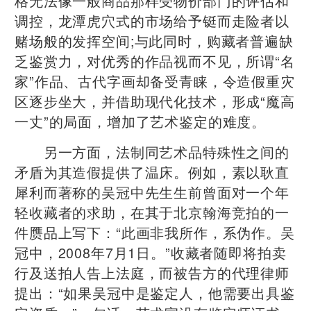
格无法像一般商品那样受物价部门的评估和
调控，龙潭虎穴式的市场给予铤而走险者以
赌场般的发挥空间;与此同时，购藏者普遍缺
乏鉴赏力，对优秀的作品视而不见，所谓“名
家”作品、古代字画却备受青睐，令造假重灾
区逐步坐大，并借助现代化技术，形成“魔高
一丈”的局面，增加了艺术鉴定的难度。
另一方面，法制同艺术品特殊性之间的
矛盾为其造假提供了温床。例如，素以耿直
犀利而著称的吴冠中先生生前曾面对一个年
轻收藏者的求助，在其于北京翰海竞拍的一
件赝品上写下：“此画非我所作，系伪作。吴
冠中，2008年7月1日。”收藏者随即将拍卖
行及送拍人告上法庭，而被告方的代理律师
提出：“如果吴冠中是鉴定人，他需要出具鉴