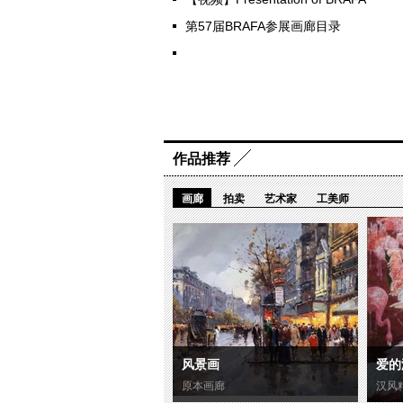
第57届BRAFA参展画廊目录
作品推荐
画廊
拍卖
艺术家
工美师
风景画
爱的
原本画廊
汉风