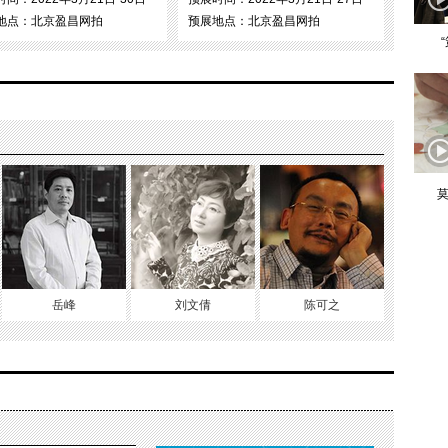
地点：北京盈昌网拍
预展地点：北京盈昌网拍
莫
岳峰
刘文倩
陈可之