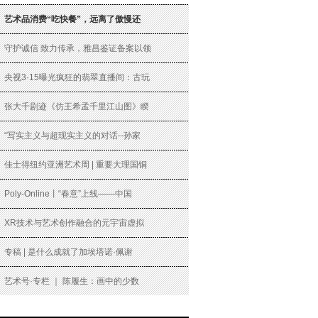
艺术品消费“吃快餐”，远离了傲慢还
守护诚信 致力传承，雅昌鉴证备案以领
央视3·15曝光疯狂的翡翠直播间：古玩
张大千剧迹《仿王希孟千里江山图》睽
“写实主义与超现实主义的对话--孙家
佳士得纽约亚洲艺术周 | 重要大理国铜
Poly-Online丨“春意”上线——中国
XR技术与艺术创作融合的元宇宙虚拟
专稿 | 是什么成就了加埃塔诺·佩谢
艺术号·专栏 ｜ 陈履生：画中的少数