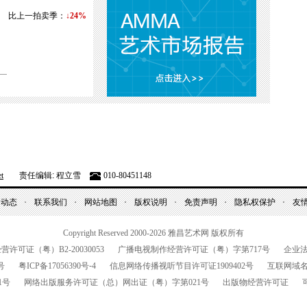
比上一拍卖季：
↓24%
t
责任编辑: 程立雪
010-80451148
昌动态
联系我们
网站地图
版权说明
免责声明
隐私权保护
友
Copyright Reserved 2000-2026
雅昌艺术网 版权所有
经营许可证（粤）
B2-20030053
广播电视制作经营许可证（粤）字第
717
号
企业
号
粤
ICP
备
17056390
号-
4
信息网络传播视听节目许可证
1909402
号
互联网域
1
号
网络出版服务许可证
（总）网出证（粤）字第021号
出版物经营许可证