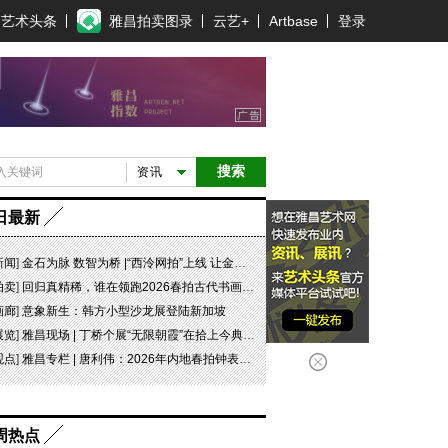
艺术头条
雅昌拍卖图录
云艺+
Artbase
登录
搜索
资讯
日最新
新闻
]
金石为脉 数智为桥 |“西泠网拍”上线 让金石文脉触手可及
拍卖
]
回归真精稀，谁在领跑2026春拍古代书画市场？
画廊
]
意象新生：韩方小型沙龙展登陆新加坡
展览
]
雅昌现场 | 丁桥个展“无限朝霞”在拾上今典艺术中心开幕
观点
]
雅昌专栏 | 唐利伟：2026年内地春拍钟表市场观察 赛道重构、圈层分化与收藏逻辑迭代
周热点