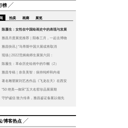
行榜
闻
拍卖
画廊
展览
陈履生：女性在中国绘画史中的表现与发展
雅昌月度展览推荐｜阳春三月，一起去博物
雅昌快讯 | “马蒂斯中国大展或将取消
现场 | 2022范炳南师生展第六回：
陈履生：革命历史绘画中的巾帼（2）
雅昌专稿｜奈良美智：保持纯粹和内省
著名雕塑家刘艺杰作品《飞龙在天》在西安
“50 绝美—御宋”五大名窑珍品展展期
守护诚信 致力传承，雅昌鉴证备案以领先
坛/博客热点