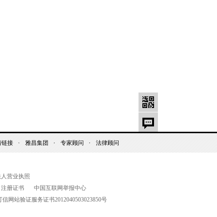
情链接
雅昌集团
专家顾问
法律顾问
法人营业执照
名注册证书
中国互联网举报中心
可信网站验证服务证书
2012040503023850
号