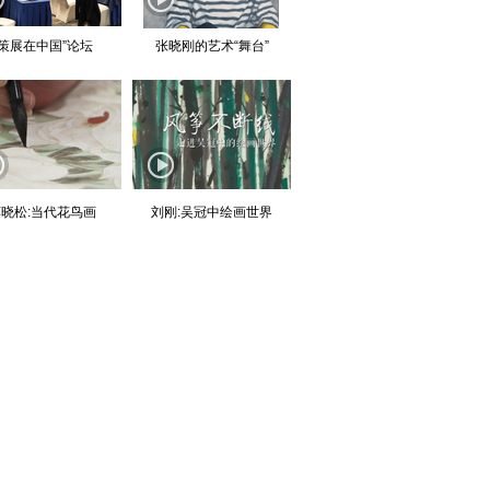
“策展在中国”论坛
张晓刚的艺术“舞台”
晓松:当代花鸟画
刘刚:吴冠中绘画世界