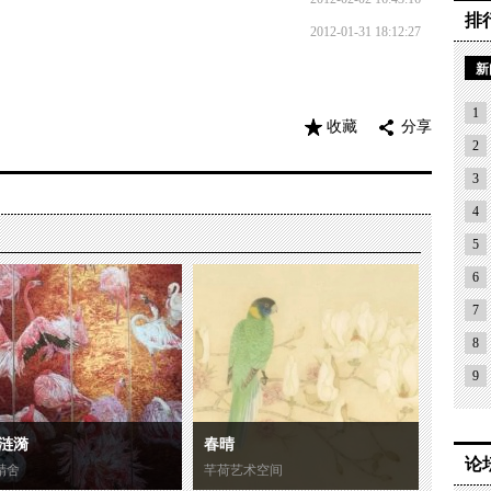
排
2012-01-31 18:12:27
新
1
收藏
分享
2
3
4
5
6
7
8
9
涟漪
春晴
论
精舍
芊荷艺术空间