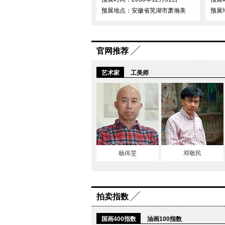
预展地点：安徽省芜湖市萧瀚美
预展
官网推荐
艺术家
工美师
杨佴旻
邓敬民
拍卖指数
国画400指数
油画100指数