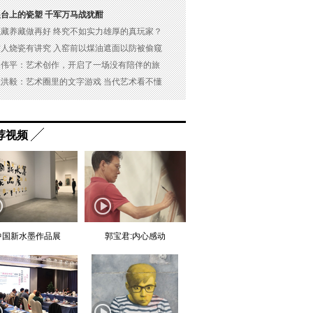
展台上的瓷塑 千军万马战犹酣
以藏养藏做再好 终究不如实力雄厚的真玩家？
古人烧瓷有讲究 入窑前以煤油遮面以防被偷窥
吴伟平：艺术创作，开启了一场没有陪伴的旅
杜洪毅：艺术圈里的文字游戏 当代艺术看不懂
荐视频
中国新水墨作品展
郭宝君:内心感动