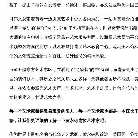
蓄了一撮山羊胡的白发老者，和
徐冰
、
蔡国强
、
谷文达
被称为中国当
肖伟文总带着黄老一边浏览艺术中心的各类展品，一边向黄老介绍
昌潜心专研的“巨作”大书，得到了包括苹果在内，世界级奢侈品书
大师的情有独钟；介绍了雅昌在艺术服务方面，以雅昌艺术网为平
术领域各方面的需求；以及雅昌打造了艺术教育中心、流动美术馆
堂的文化瑰宝走进寻常百姓，提升国民的精神风貌。
行至五楼东方艺术书区，在看到了“龙鳞装”的****诗词，黄老表现出
国的装订技术，其历史之悠久形式之多样，为其他各国所不能及，
湛。在依次参观完艺术大厅、艺术书墙、艺术书房后，肖伟文总与
简短的座谈，共话艺术之美。
每一个艺术家都是雅昌宝贵的客人，每一个艺术家也都是一本蕴含
籍，让我们更详细的了解一下黄永砯这位
艺术家吧。
作为世界上最知名的当代华人艺术家，黄永砯和
徐冰
、
蔡国强
、
谷