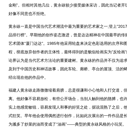
金刚”。但相对其他几位，黄永砯较少接受媒体采访，因此当记者开玩
好像不同意也不拒绝。
黄永砯一直是中国当代艺术潮流中最为重要的艺术家之一;登上"201
品排行榜"。早期他的创作姿态激进，曾是达达精神在中国最早的传
艺术团体"厦门达达"。1985年他采用轮盘来决定色彩选用的次序
程，彻底放弃创作者的主体性，最终得到的是貌似绘画实为"反绘画
论界认为是当代艺术方法论的重要建树。黄永砯的作品并不仅为追
及到于中国历史和神话故事，因此车轮、廊桥、亭台的屋顶、活的
经出现在他的作品中。
福建人黄永砯走路微微缩着肩膀，总是很谦和小心地和人打交道，
离。他好像不容易放松，有些公开场合，当别人触到他的胳膊，也
实上他感觉敏锐，容易发现人和事的好笑之处，据说混熟了之后，
式狂笑。早年他会使用偶然进行创作，比如此次展出的一件作品是
为溅多了炒菜的油而变成了“油画”——典型的黄永砯风格的小玩笑。