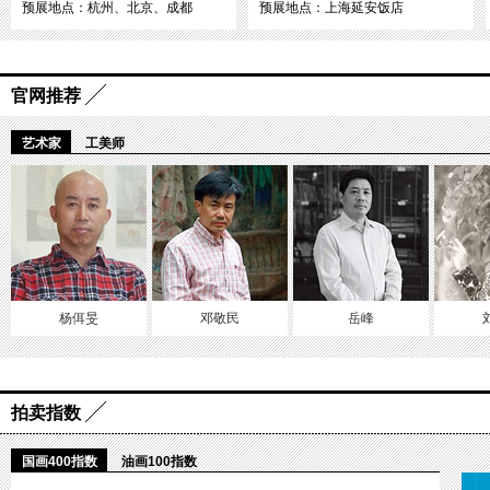
预展地点：杭州、北京、成都
预展地点：上海延安饭店
官网推荐
艺术家
工美师
杨佴旻
邓敬民
岳峰
拍卖指数
国画400指数
油画100指数