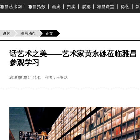
雅昌艺术网
雅昌指数
画廊
拍卖
展览
雅昌课堂
得艺
新
新闻
雅昌动态
正文
话艺术之美——艺术家黄永砯莅临雅昌
参观学习
2019-09-30 14:44:41
作者：
王亚龙