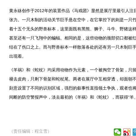
黄永砯创作于2012年的装置作品《马戏团》显然是展厅里最引人注
张力。一只木制的活动关节巨手悬在空中，在它掌控下的则是一只
着十五个无头的野兽标本，这里面既有黑熊、狮子、斗牛、野猪这
甚至还有一只飞翔中的蝙蝠。相同的是，这些动物的颈部切口都被
结在了伤口之上。而与野兽标本一样散落各处的还有另一只木制巨
出现着。
《羊祸》和《蛇杖》均采用动物作为元素，一个被掏空了骨架，只
褪去皮肉，只剩下骨架和蛇杖尾。两者在展厅中互相穿透，却面朝
刻意设置了不同的识别区域，强烈的叙事性直指领土争执，观者也
间断的防空警报声中，淡去最初的《羊祸》和《蛇杖》，而获得“羊
（责任编辑：程立雪）