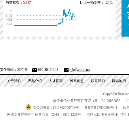
当前指数：
5,717
比上一拍卖季：
↓24%
责任编辑：程立雪
010-80451148
bjb@artron.net
关于我们
产品介绍
人才招聘
雅昌动态
联系我们
网站地图
Copyright Reserv
增值电信业务经营许可证（粤）
B2-20030053
京公网安备 11011302000792号
粤
ICP
备
17056390
号-
4
信
网络文化经营许可证粤网文
［2018］3670-1221
号
网络出版服务许可证
（总）