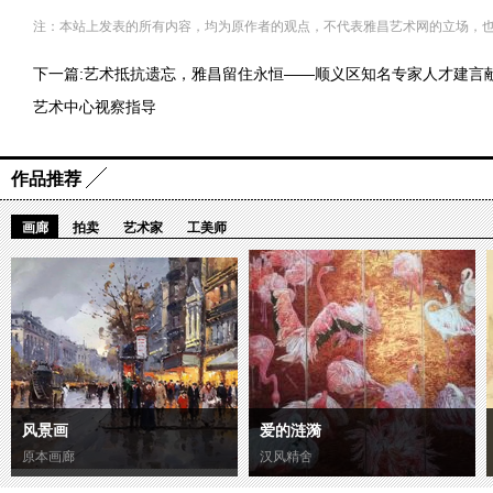
注：本站上发表的所有内容，均为原作者的观点，不代表雅昌艺术网的立场，
下一篇:
艺术抵抗遗忘，雅昌留住永恒——顺义区知名专家人才建言
艺术中心视察指导
作品推荐
画廊
拍卖
艺术家
工美师
风景画
爱的涟漪
原本画廊
汉风精舍