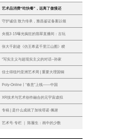
艺术品消费“吃快餐”，远离了傲慢还
守护诚信 致力传承，雅昌鉴证备案以领
央视3·15曝光疯狂的翡翠直播间：古玩
张大千剧迹《仿王希孟千里江山图》睽
“写实主义与超现实主义的对话--孙家
佳士得纽约亚洲艺术周 | 重要大理国铜
Poly-Online丨“春意”上线——中国
XR技术与艺术创作融合的元宇宙虚拟
专稿 | 是什么成就了加埃塔诺·佩谢
艺术号·专栏 ｜ 陈履生：画中的少数