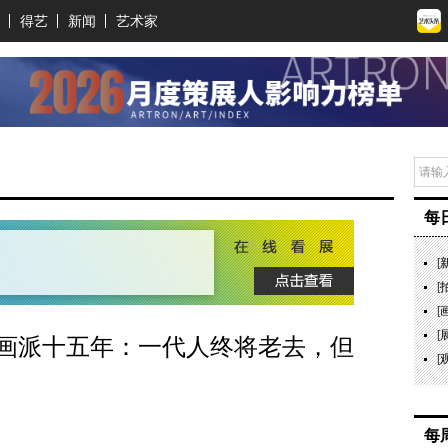
得艺
新闻
艺术家
每
[
[
[
[
画派十五年：一代人终将老去，但
[
每