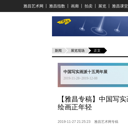
雅昌艺术网
雅昌指数
画廊
拍卖
展览
雅昌课堂
新闻
展览现场
正文
中国写实画派十五周年展
2019-11-28~2019-12-08
【雅昌专稿】中国写实
绘画正年轻
2019-11-27 21:25:23
雅昌艺术网专稿