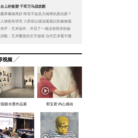
展台上的瓷塑 千军万马战犹酣
以藏养藏做再好 终究不如实力雄厚的真玩家？
古人烧瓷有讲究 入窑前以煤油遮面以防被偷窥
吴伟平：艺术创作，开启了一场没有陪伴的旅
杜洪毅：艺术圈里的文字游戏 当代艺术看不懂
荐视频
中国新水墨作品展
郭宝君:内心感动