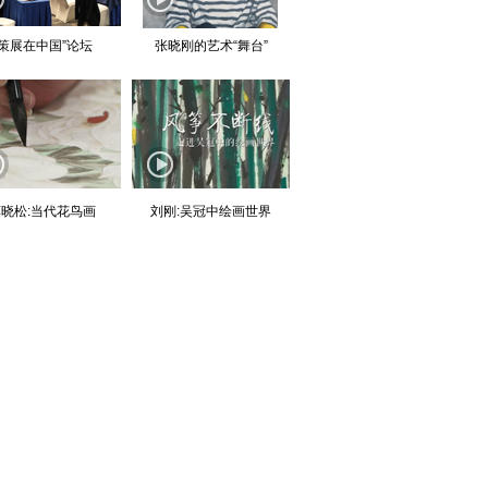
“策展在中国”论坛
张晓刚的艺术“舞台”
晓松:当代花鸟画
刘刚:吴冠中绘画世界