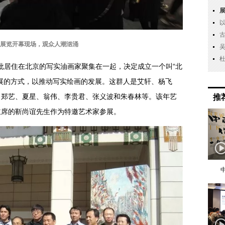
展览开幕现场，观众人潮汹涌
一批居住在北京的写实油画家聚集在一起，决定成立一个叫“北
展的方式，以推动写实绘画的发展。这群人是艾轩、杨飞
、
郑艺、
夏星
、
翁伟
、李贵君、张义波和朱春林等。该年艺
推
主席的靳尚谊先生作为特邀艺术家参展。