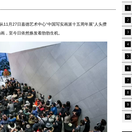
1
2
从11月27日嘉德艺术中心“中国写实画派十五周年展”人头攒
3
油画，至今日依然焕发着勃勃生机。
4
5
6
7
8
9
10