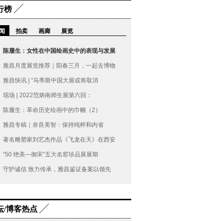
行榜
闻
拍卖
画廊
展览
陈履生：女性在中国绘画史中的表现与发展
雅昌月度展览推荐｜阳春三月，一起去博物
雅昌快讯 | “马蒂斯中国大展或将取消
现场 | 2022范炳南师生展第六回：
陈履生：革命历史绘画中的巾帼（2）
雅昌专稿｜奈良美智：保持纯粹和内省
著名雕塑家刘艺杰作品《飞龙在天》在西安
“50 绝美—御宋”五大名窑珍品展展期
守护诚信 致力传承，雅昌鉴证备案以领先
坛/博客热点