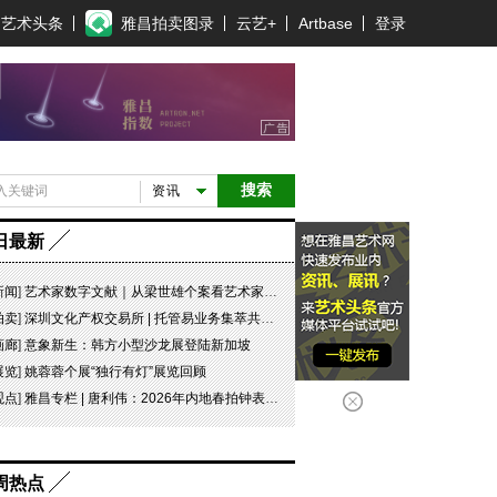
艺术头条
雅昌拍卖图录
云艺+
Artbase
登录
搜索
资讯
日最新
新闻
]
艺术家数字文献｜从梁世雄个案看艺术家艺术数字文献的重要性和紧迫性
拍卖
]
深圳文化产权交易所 | 托管易业务集萃共赏 吉光瓷影
画廊
]
意象新生：韩方小型沙龙展登陆新加坡
展览
]
姚蓉蓉个展“独行有灯”展览回顾
观点
]
雅昌专栏 | 唐利伟：2026年内地春拍钟表市场观察 赛道重构、圈层分化与收藏逻辑迭代
周热点