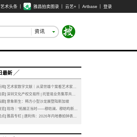
艺术头条
雅昌拍卖图录
云艺+
Artbase
登录
资讯
日最新
新闻
]
艺术家数字文献｜从梁世雄个案看艺术家艺术数字文献的重要性和紧迫性
拍卖
]
深圳文化产权交易所 | 托管易业务集萃共赏 吉光瓷影
画廊
]
意象新生：韩方小型沙龙展登陆新加坡
展览
]
现场｜“拓展正当时——穆昉澜、穆昉昀新帛画艺术展”在京展出
观点
]
雅昌专栏 | 唐利伟：2026年内地春拍钟表市场观察 赛道重构、圈层分化与收藏逻辑迭代