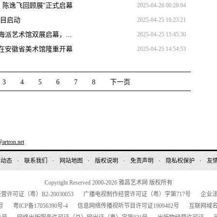
：陈逸飞回顾展”正式启幕
2025-04-26 00:28:04
项目启动
2025-04-25 16:23:21
海派艺术馆双展启幕，...
2025-04-25 15:45:30
 在安徽省美术馆隆重开幕
2025-04-25 14:54:53
3
4
5
6
7
8
下一页
artron.net
昌动态
联系我们
网站地图
版权说明
免责声明
隐私权保护
友
Copyright Reserved 2000-2026
雅昌艺术网 版权所有
经营许可证（粤）
B2-20030053
广播电视制作经营许可证（粤）字第
717
号
企业
号
粤
ICP
备
17056390
号-
4
信息网络传播视听节目许可证
1909402
号
互联网域