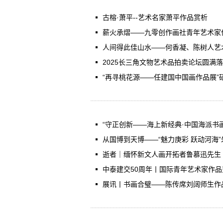
古榕·萧平--艺术名家萧平作品赏析
薪火承熠——九零创作画社青年艺术家
人间得此佳山水——何香凝、陈树人艺术
2025长三角文物艺术品拍卖论坛圆满
“再寻桃花源——任建国中国画作品展”
“守正创新——海上新经典·中国海派书画
从国博到天博——“魅力庚彩 跃动河海
逝者｜缅怀新文人画开拓者鲁慕迅先生
中泰建交50周年丨国际青年艺术家作
展讯丨书画合璧——陈传席刘阔师生作