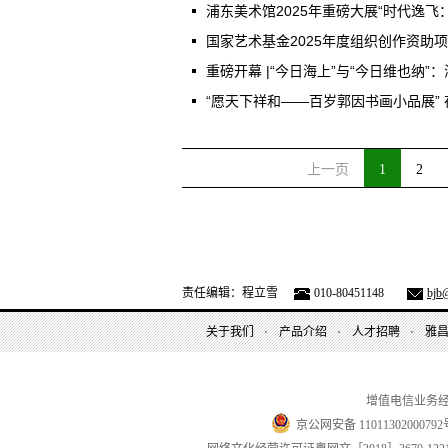
浦东美术馆2025年重磅大展“时代逸飞
国家艺术基金2025年度组织创作资助
重磅开幕 |“今日海上”与“今日维也纳”：
“愿天下祥和——百岁郭因书画小品展”
上一页
1
2
责任编辑：程立雪
010-80451148
bjb@
关于我们
产品介绍
人才招聘
雅
增值电信业务
京公网安备 11011302000792