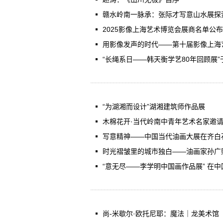
赣水岭南一脉承：张际才写意山水展探
2025影像上海艺术博览会展商名单公布 ​
用影像发声的时代——第十届影像上海
“长绳系日——韩天衡学艺80年回顾展”
“为湖湘而设计”湖湘建筑师作品展
木棉花开·当代岭南中青年艺术名家邀
写意精神——中国当代油画大展在齐白
时光褶皱里的城市独白——油画家孙广
“意无尽——李学明中国画作品展” 在
尚-米歇尔·欧托尼耶：魔法｜龙美术馆