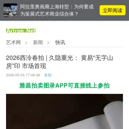
阿拉里奥画廊上海转型：为何要成
立即阅读
为策展式艺术商业综合体？
李铁夫冯钢百领衔 作为群体的早期
立即阅读
粤籍留美艺术家
艺术网
>
新闻
>
快讯
张瀚文：以物质媒介具象化精神世
立即阅读
界
2026西泠春拍 | 久隐重光： 黄易“无字山
房”印 市场首现
吕晓：北京画院两个中心十年 跨学
立即阅读
科带来齐白石研究新突破
2026-06-03 17:48:48
未知
雅昌拍卖图录APP可直接线上参拍