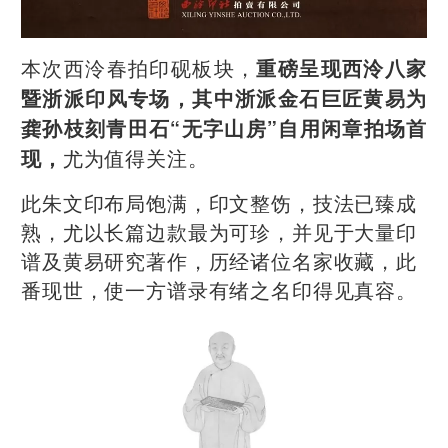
本次西泠春拍印砚板块，
重磅呈现西泠八家
暨浙派印风专场，其中浙派金石巨匠黄易为
龚孙枝刻青田石“无字山房”自用闲章拍场首
尤为值得关注。
现，
此朱文印布局饱满，印文整饬，技法已臻成
熟，尤以长篇边款最为可珍，并见于大量印
谱及黄易研究著作，历经诸位名家收藏，此
番现世，使一方谱录有绪之名印得见真容。