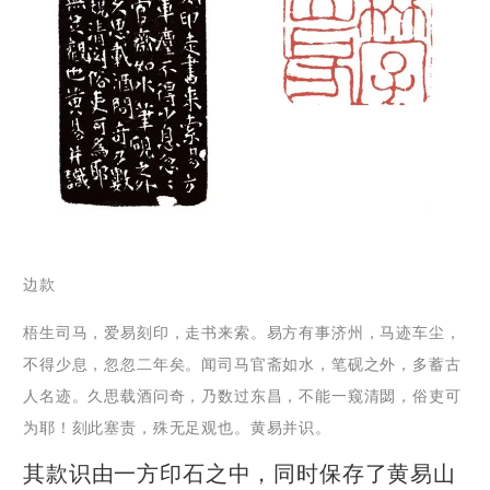
边款
梧生司马，爱易刻印，走书来索。易方有事济州，马迹车尘，
不得少息，忽忽二年矣。闻司马官斋如水，笔砚之外，多蓄古
人名迹。久思载酒问奇，乃数过东昌，不能一窥清閟，俗吏可
为耶！刻此塞责，殊无足观也。黄易并识。
其款识由一方印石之中，同时保存了黄易山