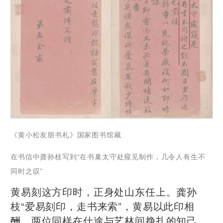
《黄小松友朋书札》国家图书馆藏
在书信中龚孙枝写到“在书巢太守处窥见制作，几令人有生不
同时之叹”
黄易刻这方印时，正身处山东任上。龚孙
枝“爱易刻印，走书来索”，黄易以此印相
酬，两位同样在仕途与艺林间挣扎的知己，