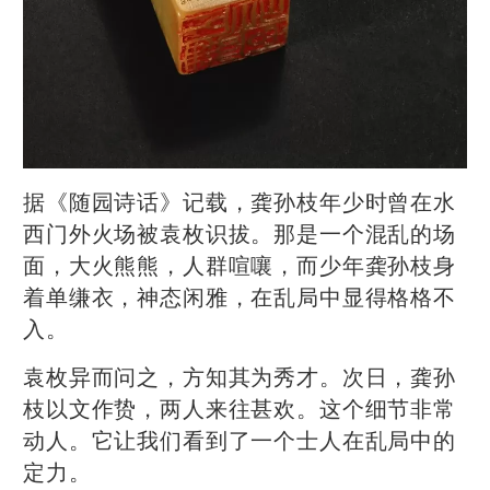
据《随园诗话》记载，龚孙枝年少时曾在水
西门外火场被袁枚识拔。那是一个混乱的场
面，大火熊熊，人群喧嚷，而少年龚孙枝身
着单缣衣，神态闲雅，在乱局中显得格格不
入。
袁枚异而问之，方知其为秀才。次日，龚孙
枝以文作贽，两人来往甚欢。这个细节非常
动人。它让我们看到了一个士人在乱局中的
定力。