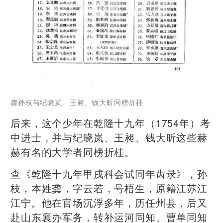
龚孙枝与纪晓岚、王昶、钱大昕同榜折桂
后来，这个少年在乾隆十九年（1754年）考
中进士，并与纪晓岚、王昶、钱大昕这些赫
赫有名的大学者同榜折桂。
查《乾隆十九年甲戌科会试同年齿录》，孙
枝，本姓龚，字云若，号梧生，原籍江苏江
江宁。他在官场沉浮多年，历任州县，后又
赴山东襄办军务，转补运河同知、曹单同知