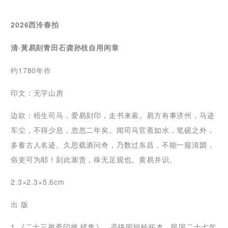
2026西泠春拍
清·黃易刻青田石龚孙枝自用闲章
约1780年作
印文：无字山房
边款：梧生司马，爱易刻印，走书来索。易方有事济州，马迹
车尘，不得少息，忽忽二年矣。闻司马官斋如水，笔砚之外，
多蓄古人名迹。久思载酒问奇，乃数过东昌，不能一窥清閟，
俗吏可为耶！刻此塞责，殊无足观也。黄易并识。
2.3×2.3×5.6cm
出 版
1.《二十三举斋印摭 续集》，高络园辑钤拓本，民国二十七年