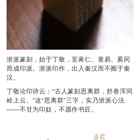
浙派篆刻，始于丁敬，至蒋仁、黄易、奚冈
而成印派。浙派印作，出入秦汉而不囿于秦
汉。
丁敬论印诗云：“古人篆刻思离群，舒卷浑同
岭上云。”这“思离群”三字，实乃浙派心法
——不甘为印奴，不愿作书匠。