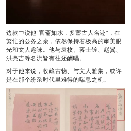
边款中说他“官斋如水，多蓄古人名迹”，在
繁忙的公务之余，依然保持着极高的审美眼
光和文人趣味。他与袁枚、蒋士铨、赵翼、
洪亮吉等名流皆有往还酬唱。
对于他来说，收藏古物、与文人雅集，或许
是在那个纷杂时代里难得的喘息之机。