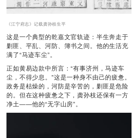
《江宁府志》记载龚孙枝生平
这是一个典型的乾嘉文官轨迹：半生奔走于
剿匪、平乱、河防、簿书之间。他的生活充
满了“马迹车尘”。
正如黄易边款中所言：“有事济州，马迹车
尘，不得少息。”这是一种身不由己的疲惫。
政务是枯燥的，河防是辛苦的，剿匪是危险
的。但在这种疲惫之下，龚孙枝还保有一方
净土——他的“无字山房”。