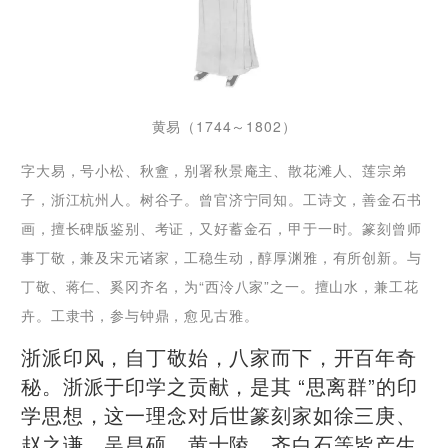
黄易（1744～1802）
字大易，号小松、秋盦，别署秋景庵主、散花滩人、莲宗弟
子，浙江杭州人。树谷子。曾官济宁同知。工诗文，善金石书
画，擅长碑版鉴别、考证，又好蓄金石，甲于一时。篆刻曾师
事丁敬，兼及宋元诸家，工稳生动，醇厚渊雅，有所创新。与
丁敬、蒋仁、奚冈齐名，为“西泠八家”之一。擅山水，兼工花
卉。工隶书，参与钟鼎，愈见古雅。
浙派印风，自丁敬始，八家而下，开百年奇
秘。浙派于印学之贡献，是其 “思离群”的印
学思想，这一理念对后世篆刻家如徐三庚、
赵之谦、吴昌硕、黄士陵、齐白石等皆产生