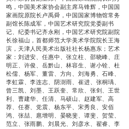
鸣，中国美术家协会副主席马锋辉，中国国
家画院原院长卢禹舜，中国国家博物馆常务
副馆长陈成军，中国艺术研究院党委副书
记、纪委书记齐永刚，中国艺术研究院副院
长徐福山，首都师范大学美术学院院长王海
滨，天津人民美术出版社社长杨惠东；艺术
家：刘进安、任惠中、张立柱、邵晓峰、庄
明正、许俊、岳黔山、林容生、谢小铨、杜
松儒、杨军、董雷、方向、刘海勇、石峰、
李虹霖、李连志、阴澍雨、崔进、张桐瑀、
曾三凯、刘墨、王跃奎、常欣、张剑、王世
利、曹建华、任清、马硕山、赵建军、高
荐、任赛、党震、杨东平、宋秀良、安佰
鸿、张喆、扈增明、晏晓斐、谭斐、贺莹、
范立、张雨鹏、刘晨光、刘彦水、翟睿、李