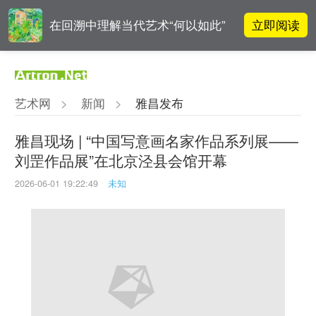
立即阅读
在回溯中理解当代艺术“何以如此”
高孝午作品被盗版至110多国 首次
立即阅读
发起全球维权
艺术网
>
新闻
>
雅昌发布
阿拉里奥画廊上海转型：为何要成
立即阅读
为策展式艺术商业综合体？
雅昌现场 | “中国写意画名家作品系列展——
刘罡作品展”在北京泾县会馆开幕
吕晓：北京画院两个中心十年 跨学
立即阅读
科带来齐白石研究新突破
2026-06-01 19:22:49
未知