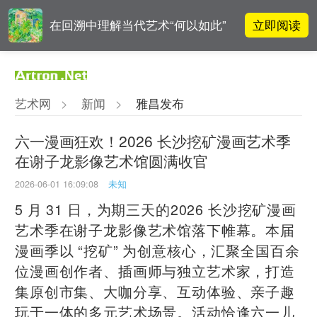
立即阅读
在回溯中理解当代艺术“何以如此”
高孝午作品被盗版至110多国 首次
立即阅读
发起全球维权
艺术网
>
新闻
>
雅昌发布
对话 | “道法自然” 范一夫山水中的
立即阅读
破界与归真
六一漫画狂欢！2026 长沙挖矿漫画艺术季
在谢子龙影像艺术馆圆满收官
吕晓：北京画院两个中心十年 跨学
立即阅读
科带来齐白石研究新突破
2026-06-01 16:09:08
未知
5 月 31 日，为期三天的2026 长沙挖矿漫画
艺术季在谢子龙影像艺术馆落下帷幕。本届
漫画季以 “挖矿” 为创意核心，汇聚全国百余
位漫画创作者、插画师与独立艺术家，打造
集原创市集、大咖分享、互动体验、亲子趣
玩于一体的多元艺术场景。活动恰逢六一儿