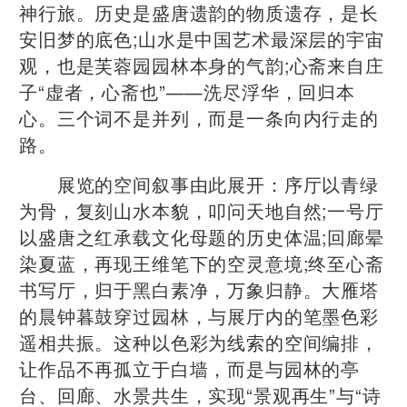
神行旅。历史是盛唐遗韵的物质遗存，是长
安旧梦的底色;山水是中国艺术最深层的宇宙
观，也是芙蓉园园林本身的气韵;心斋来自庄
子“虚者，心斋也”——洗尽浮华，回归本
心。三个词不是并列，而是一条向内行走的
路。
展览的空间叙事由此展开：序厅以青绿
为骨，复刻山水本貌，叩问天地自然;一号厅
以盛唐之红承载文化母题的历史体温;回廊晕
染夏蓝，再现王维笔下的空灵意境;终至心斋
书写厅，归于黑白素净，万象归静。大雁塔
的晨钟暮鼓穿过园林，与展厅内的笔墨色彩
遥相共振。这种以色彩为线索的空间编排，
让作品不再孤立于白墙，而是与园林的亭
台、回廊、水景共生，实现“景观再生”与“诗