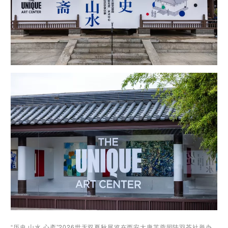
“历史·山水·心斋”2026世无双夏秋展览在西安大唐芙蓉园陆羽茶社举办