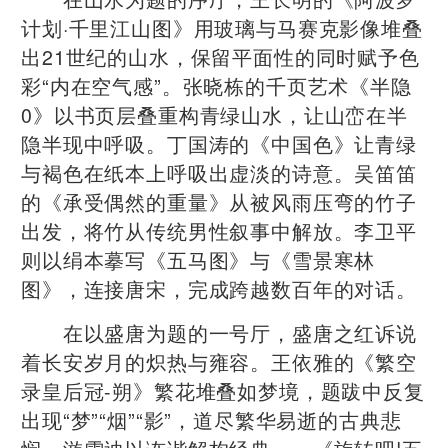
计划·千里江山图》用玻璃与马赛克影像堆叠
出21世纪的山水，保留平面性的同时赋予色
彩“内在空气感”。张晓栋的千页艺术《半隐
0》以书页层叠重构青绿山水，让山峦在半
隐半现中呼吸。丁国涛的《中国色》让青绿
与褐色在纸本上呼吸出虚淡的诗意。吴笛笛
的《承受偶然的重量》从被风雨压弯的竹子
出发，将竹从传统男性叙事中解放。李卫平
则以绢本摹写《五马图》与《雪景寒林
图》，连接唐宋，完成跨越数百年的对话。
在以盛唐为题的一号厅，盛唐之红诉说
着长安岁月的炽热与雍容。王依雅的《繁空
录皇后冠-朔》繁花堆叠如梦境，题跋中反复
出现“梦”“烟”“影”，道尽繁华易逝的古典悲