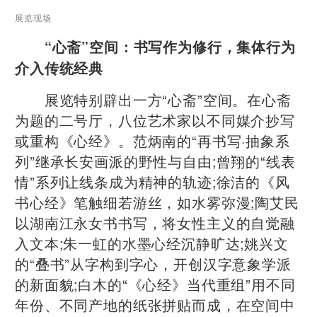
展览现场
“心斋”空间：书写作为修行，集体行为
介入传统经典
展览特别辟出一方“心斋”空间。在心斋
为题的二号厅，八位艺术家以不同媒介抄写
或重构《心经》。范炳南的“再书写·抽象系
列”继承长安画派的野性与自由;曾翔的“线表
情”系列让线条成为精神的轨迹;徐洁的《风
书心经》笔触细若游丝，如水雾弥漫;陶艾民
以湖南江永女书书写，将女性主义的自觉融
入文本;朱一虹的水墨心经沉静旷达;姚兴文
的“叠书”从字构到字心，开创汉字意象学派
的新面貌;白木的“《心经》当代重组”用不同
年份、不同产地的纸张拼贴而成，在空间中