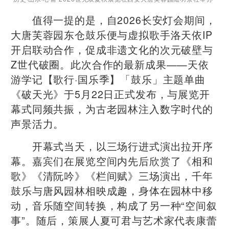
值得一提的是，自2026长安灯会期间，
大唐芙蓉园东仓鼓乐便与虚拟歌手洛天依IP
开启联动合作，促成非遗文化的次元破壁与
Z世代破圈。此次合作的最新成果——天依
游学记【歌行·国乐季】「鼓乐」主题单曲
《破天光》于5月22日正式发布，与展览开
幕式同频共振，为古老园林注入数字时代的
声景活力。
开幕式当天，以三场行进式演出拉开序
幕。嘉宾们在展览空间内先后欣赏了《相和
歌》《清阮吟》《栏间赋》三场演出，千年
鼓乐与唐风园林相映成趣，身体在园林中移
动，音乐随空间转换，构成了另一种“空间叙
事”。随后，策展人夏可君与艺术家代表康蕾