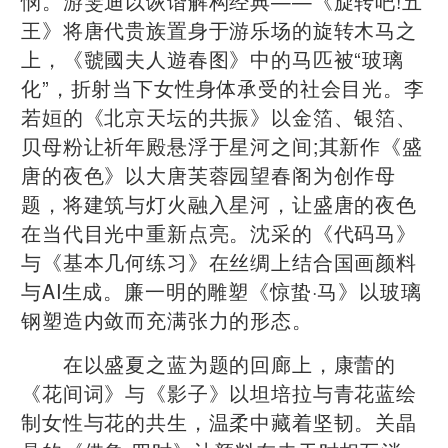
悯。游雯迪以诙谐解构经典——《旋转吧!五
王》将唐代贵族置身于游乐场的旋转木马之
上，《虢國夫人遊春图》中的马匹被“玻璃
化”，折射当下女性身体承受的社会目光。李
若姮的《北京天坛的共振》以金箔、银箔、
贝母粉让祈年殿悬浮于星河之间;其新作《盛
唐的夜色》以大唐芙蓉园望春阁为创作母
题，将建筑与灯火融入星河，让盛唐的夜色
在当代目光中重新点亮。沈采的《代码马》
与《基本几何练习》在丝绸上结合国画颜料
与AI生成。廉一明的雕塑《惊蛰·马》以玻璃
钢塑造内敛而充满张力的形态。
在以盛夏之蓝为题的回廊上，康蕾的
《花间词》与《影子》以坦培拉与青花蓝绘
制女性与花的共生，温柔中藏着坚韧。关晶