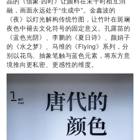
晶的《借象·四时》让颜料在未干时相互消
融，画面永远处于“生成中”。金鑫波的
《夜》以灯光解构传统竹图，让竹叶在斑斓
夜色中褪去文化符号的固定意义。孔露苗的
《蓝色光阴》、李鹏的《夏日诗》、颜娟子
的《水之梦》、马维的《Flying》系列，分
别以花鸟、抽象笔触与蓝色元素，将东方意
境推向更私密、更感性的维度。