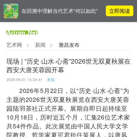
立即阅读
在回溯中理解当代艺术“何以如此”
雅昌指数 | 月度(2025年7月)策展人
立即阅读
影响力榜单
艺术网
>
新闻
>
雅昌发布
吕晓：北京画院两个中心十年 跨学
立即阅读
科带来齐白石研究新突破
现场 | “历史·山水·心斋”2026世无双夏秋展在
西安大唐芙蓉园开幕
立即阅读
翟莫梵：绘画少年的广阔天空
2026-06-01 15:34:41
未知
2026年5月22日，以“历史·山水·心斋”为
主题的2026世无双夏秋展览在西安大唐芙蓉
园陆羽茶社正式开幕。展期自即日起持续至
10月18日，历时近五个月，汇集26位艺术家
共54件作品。此次展览由中国人民大学文学
院教授、哲学家夏可君担任策展人，以唐风