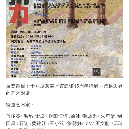
展览题目：十八度灰美术馆建馆
周年特展
跨越边界
15
---
的艺术对话
特邀艺术家：
何多苓/ 毛焰 /北岛/ 欧阳江河 /徐冰 /张恩利/ 朱可染 /钟
国昌 /石迦 /黄锦江 /王小双 /徐萌好/ VV/ 王文聃 /邱瑞