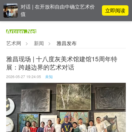
对话 | 在开放和自由中确立艺术价
立即阅读
值
阿拉里奥画廊上海转型：为何要成
立即阅读
为策展式艺术商业综合体？
艺术网
>
新闻
>
雅昌发布
吕晓：北京画院两个中心十年 跨学
立即阅读
科带来齐白石研究新突破
雅昌现场 | 十八度灰美术馆建馆15周年特
展：跨越边界的艺术对话
立即阅读
翟莫梵：绘画少年的广阔天空
2026-05-27 19:24:05
未知