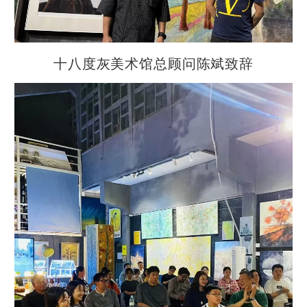
十八度灰美术馆总顾问陈斌致辞