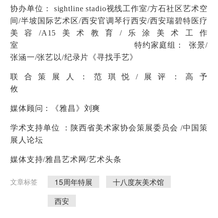
协办单位： sightline stadio视线工作室/方石社区艺术空
间/半坡国际艺术区/西安官调琴行西安/西安瑞碧特医疗
美容/A15美术教育/乐涂美术工作
室 特约家庭组： 张景/
张涵一/张艺以/纪录片《寻找手艺》
联合策展人：范琪悦/展评：高予
攸
媒体顾问：《雅昌》刘爽
学术支持单位 ：陕西省美术家协会策展委员会 /中国策
展人论坛
媒体支持/雅昌艺术网/艺术头条
15周年特展
十八度灰美术馆
文章标签
西安