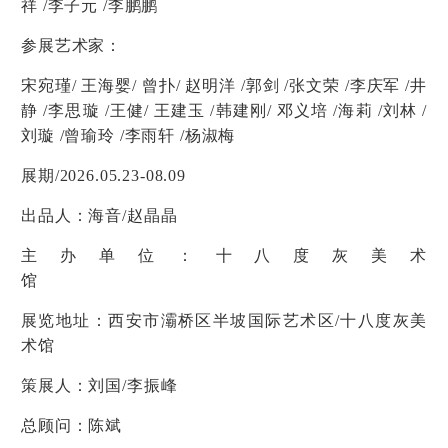
祥 /李子元 /李鹏鹏
参展艺术家：
宋宛瑾/ 王海婴/ 曾扑/ 赵明洋 /郭剑 /张文荣 /李庆军 /井
静 /李思璇 /王健/ 王建玉 /韩建刚/ 邓义培 /海莉 /刘林 /
刘璇 /曾瑜玲 /李雨轩 /杨淑梅
展期/2026.05.23-08.09
出品人：海音/赵晶晶
主办单位：十八度灰美术
馆
展览地址：西安市灞桥区半坡国际艺术区/十八度灰美
术馆
策展人：刘国/李振峰
总顾问：陈斌