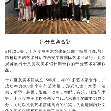
部分嘉宾合影
月
日晚，十八度灰美术馆建馆
周年特展《像
势》
5
23
15
.
跨越边界的艺术对话在西安半坡国际艺术区举行。此次
展览展出十八度灰美术馆长期合作的部分艺术家和作
品。
十八度灰美术馆成立
年来，与
多艺术家合作，并
15
300
成功举办
多个中外艺术展，形式包含：水墨，油
200
画，雕塑，装置，影像，动画，舞蹈，音乐，现场艺术
等。十八度灰美术馆是西安当代艺术阵地的重要组成部
分，同时以文化艺术搭建沟通的桥梁，为促进国内外文
化的艺术交流和互动贡献了自己的力量。