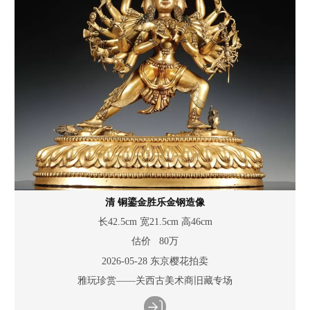
清 铜鎏金胜乐金钢造像
长42.5cm 宽21.5cm 高46cm
估价 80万
2026-05-28 东京樱花拍卖
雅玩珍赏——关西古美术商旧藏专场