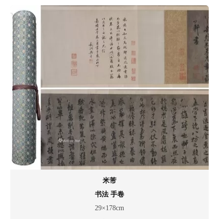
米芾
书法 手卷
29×178cm