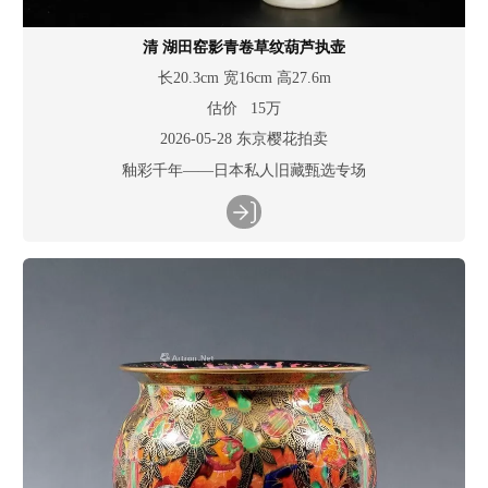
清 湖田窑影青卷草纹葫芦执壶
长20.3cm 宽16cm 高27.6m
估价 15万
2026-05-28 东京樱花拍卖
釉彩千年——日本私人旧藏甄选专场