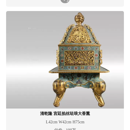
清乾隆 宫廷掐丝珐琅大香熏
L42cm W42cm H75cm
估价 100万