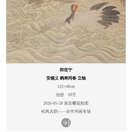
郎世宁
安德义 鹤寿同春 立轴
125×48cm
估价 10万
2026-05-28 东京樱花拍卖
松风古韵——古代书画专场