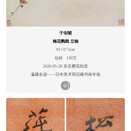
于非闇
梅花鹦鹉 立轴
91×37.5cm
估价 150万
2026-05-28 东京樱花拍卖
瀛藏名迹——日本美术商旧藏书画专场