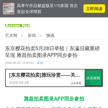
高孝午作品被盗版至110多国 首次
立即阅读
发起全球维权
阿拉里奥画廊上海转型：为何要成
立即阅读
为策展式艺术商业综合体？
艺术网
>
新闻
>
快讯
李铁夫冯钢百领衔 作为群体的早期
立即阅读
粤籍留美艺术家
东京樱花拍卖5月28日举槌｜东瀛旧藏重磅
呈现 雅昌拍卖图录APP同步参拍
立即阅读
翟莫梵：绘画少年的广阔天空
2026-05-20 13:20:43
未知
[东京樱花拍卖]雅玩珍赏——关西古美术商旧藏专场
2026-05-28
点击查看
雅昌拍卖图录APP同步参拍