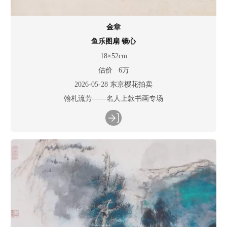
金章
鱼乐图扇 镜心
18×52cm
估价 6万
2026-05-28 东京樱花拍卖
翰札流芳——名人上款书画专场