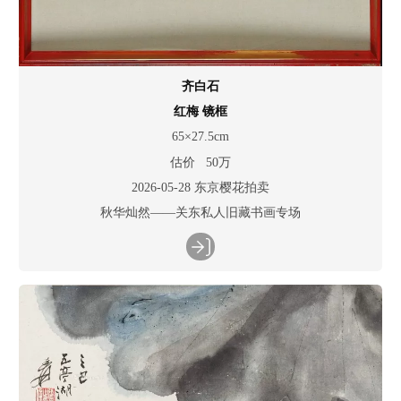
齐白石
红梅 镜框
65×27.5cm
估价 50万
2026-05-28 东京樱花拍卖
秋华灿然——关东私人旧藏书画专场