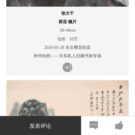
张大千
荷花 镜片
58×40cm
估价 10万
2026-05-28 东京樱花拍卖
秋华灿然——关东私人旧藏书画专场
发表评论