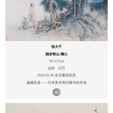
张大千
独步秋山 镜心
70×137cm
估价 20万
2026-05-28 东京樱花拍卖
瀛藏名迹——日本美术商旧藏书画专场