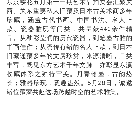
东京樱花五月第十一期艺术品拍卖会汇聚关
西、关东重要私人旧藏及日本古美术商多年
珍藏，涵盖古代书画、中国书法、名人上
款、瓷器雅玩等门类，共呈献440余件精
品。从釉彩莹润的历代瓷器，到笔墨古雅的
书画佳作；从流传有绪的名人上款，到日本
旧藏递藏多年的文房珍赏，来源清晰，品类
丰富，既见东方艺术千年文脉，亦彰显东瀛
收藏体系之独特审美。丹青翰墨，古韵悠
长；雅器珍玩，意趣盎然。5月28日，诚邀
诸位藏家共赴这场跨越时空的艺术雅集。