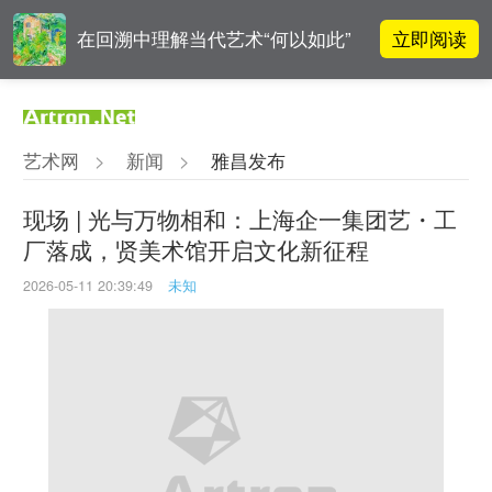
立即阅读
在回溯中理解当代艺术“何以如此”
对话 | “道法自然” 范一夫山水中的
立即阅读
破界与归真
艺术网
>
新闻
>
雅昌发布
张瀚文：以物质媒介具象化精神世
立即阅读
界
现场 | 光与万物相和：上海企一集团艺・工
厂落成，贤美术馆开启文化新征程
立即阅读
“纤维”提问2022：存在何“缓”？
2026-05-11 20:39:49
未知