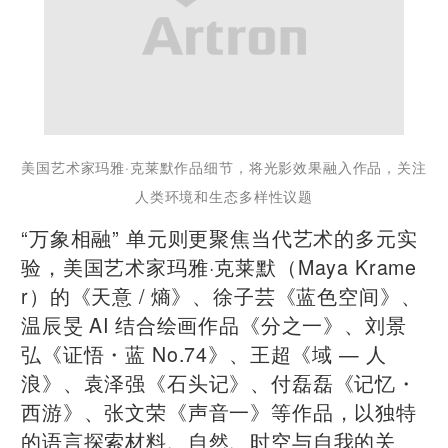
美国艺术家玛雅·克莱默作品细节，将光影效果融入作品，关注
人类环境和生态多样性议题
“万象相融” 单元则更聚焦当代艺术的多元实
验，美国艺术家玛雅·克莱默（Maya Krame
r）的《天意 / 熵》、徐子芸《蓝色空间》、
温辰旻 AI 结合绘画作品《分之一》、刘景
弘《证悟・蓝 No.74》、王超《域 — 人
浪》、袁泽强《石头记》、付磊磊《记忆・
西游》、张文荣《声音一》等作品，以独特
的语言探索材料、自然、时空与自我的关