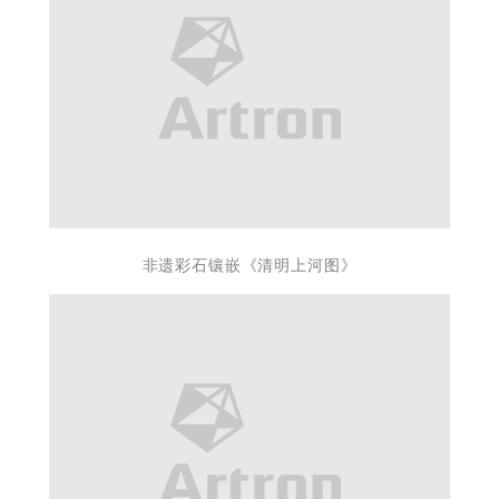
非遗彩石镶嵌《清明上河图》