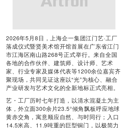
2026年5月8日，上海企一集团江门艺·工厂
落成仪式暨贤美术馆开馆首展在广东省江门
市江海区南山路268号正式举行。来自全国
各地的合作伙伴、建筑师、设计师、艺术
家、行业专家及媒体代表等1200余位嘉宾齐
聚现场，共同见证这座以“光”为核心、融合
产业研发与艺术文化的全新地标正式亮相。
艺・工厂历时七年打造，以清水混凝土为主
体，外立面300余片23.5°倾角飘板呼应地球
黄赤交角，寓意顺应自然、与时同行；入口
14.5米高、11.9吨重的巨型铜门，以极简力