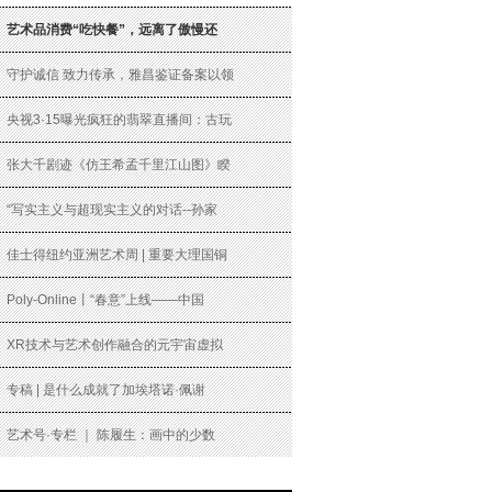
艺术品消费“吃快餐”，远离了傲慢还
守护诚信 致力传承，雅昌鉴证备案以领
央视3·15曝光疯狂的翡翠直播间：古玩
张大千剧迹《仿王希孟千里江山图》睽
“写实主义与超现实主义的对话--孙家
佳士得纽约亚洲艺术周 | 重要大理国铜
Poly-Online丨“春意”上线——中国
XR技术与艺术创作融合的元宇宙虚拟
专稿 | 是什么成就了加埃塔诺·佩谢
艺术号·专栏 ｜ 陈履生：画中的少数