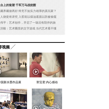
展台上的瓷塑 千军万马战犹酣
以藏养藏做再好 终究不如实力雄厚的真玩家？
古人烧瓷有讲究 入窑前以煤油遮面以防被偷窥
吴伟平：艺术创作，开启了一场没有陪伴的旅
杜洪毅：艺术圈里的文字游戏 当代艺术看不懂
荐视频
中国新水墨作品展
郭宝君:内心感动