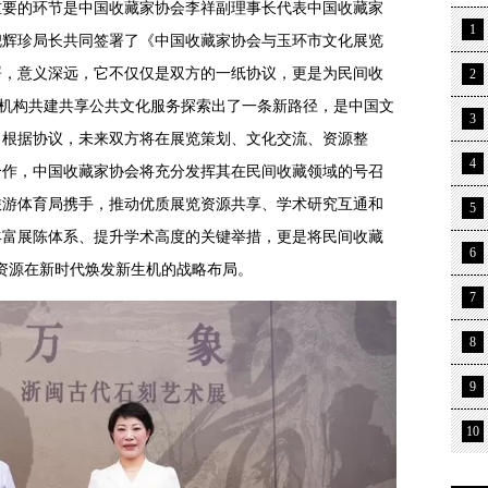
重要的环节是中国收藏家协会李祥副理事长代表中国收藏家
1
倪辉珍局长共同签署了《中国收藏家协会与玉环市文化展览
署，意义深远，它不仅仅是双方的一纸协议，更是为民间收
2
博机构共建共享公共文化服务探索出了一条新路径，是中国文
3
，根据协议，未来双方将在展览策划、文化交流、资源整
4
合作，中国收藏家协会将充分发挥其在民间收藏领域的号召
旅游体育局携手，推动优质展览资源共享、学术研究互通和
5
丰富展陈体系、提升学术高度的关键举措，更是将民间收藏
6
物资源在新时代焕发新生机的战略布局。
7
8
9
10