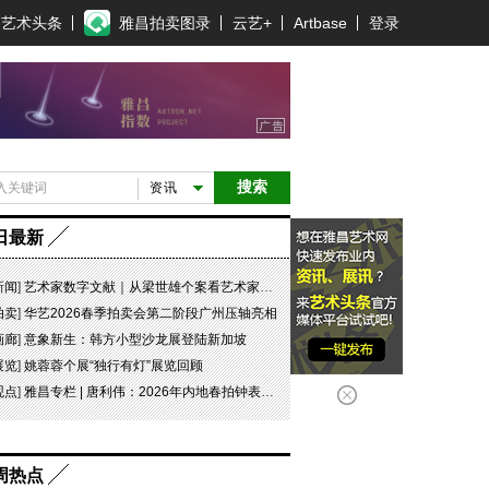
艺术头条
雅昌拍卖图录
云艺+
Artbase
登录
搜索
资讯
日最新
新闻
]
艺术家数字文献｜从梁世雄个案看艺术家艺术数字文献的重要性和紧迫性
拍卖
]
华艺2026春季拍卖会第二阶段广州压轴亮相
画廊
]
意象新生：韩方小型沙龙展登陆新加坡
展览
]
姚蓉蓉个展“独行有灯”展览回顾
观点
]
雅昌专栏 | 唐利伟：2026年内地春拍钟表市场观察 赛道重构、圈层分化与收藏逻辑迭代
周热点