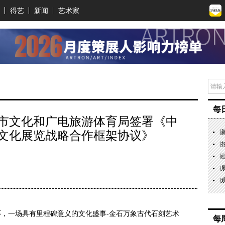
得艺
新闻
艺术家
每
市文化和广电旅游体育局签署《中
文化展览战略合作框架协议》
[
[
[
[
[
玉环，一场具有里程碑意义的文化盛事-金石万象古代石刻艺术
每