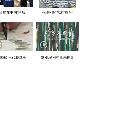
“策展在中国”论坛
张晓刚的艺术“舞台”
晓松:当代花鸟画
刘刚:吴冠中绘画世界