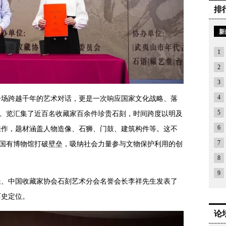
排
新
1
2
3
4
一场跨越千年的艺术对话，更是一次响应国家文化战略、落
5
践。览汇集了近百名收藏家百余件珍贵石刻，时间跨度以明及
6
佳作，题材涵盖人物造像、石狮、门鼓、建筑构件等。这不
7
是国有博物馆打破壁垒，吸纳社会力量参与文物保护利用的创
8
9
长、中国收藏家协会石刻艺术分会名誉会长李祥先生发表了
历史定位。
论