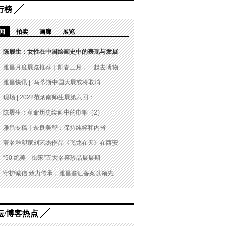
行榜
闻
拍卖
画廊
展览
陈履生：女性在中国绘画史中的表现与发展
雅昌月度展览推荐｜阳春三月，一起去博物
雅昌快讯 | “马蒂斯中国大展或将取消
现场 | 2022范炳南师生展第六回：
陈履生：革命历史绘画中的巾帼（2）
雅昌专稿｜奈良美智：保持纯粹和内省
著名雕塑家刘艺杰作品《飞龙在天》在西安
“50 绝美—御宋”五大名窑珍品展展期
守护诚信 致力传承，雅昌鉴证备案以领先
坛/博客热点