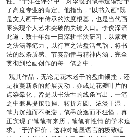
性。”于洋在评介中，对李俊的笔墨造诣给予
了高度专业的肯定。他指出，“以书入画”既
是文人画千年传承的法度根基，也是当代画
家实现个人艺术突破的关键入口。李俊深谙
此道，数十年如一日深耕书法研习，以篆隶
之法涵养笔力，以行草之法盘活气韵，将书
法的线条质感、节奏韵律与精神内涵，完全
贯彻到绘画创作的每一笔之中。
“观其作品，无论是花木老干的盘曲顿挫，还
是枝蔓新条的舒展灵动，亦或是花瓣叶片的
点染晕化，皆是以书法性的线条写出，一笔
之中兼具提按顿挫、转折方圆、浓淡干湿，
笔力沉雄而不板滞，笔墨放逸而不狂怪，真
正实现了‘笔笔有来历，笔笔有性情’的学术追
求。”于洋评价，这种对笔墨语言的极致锤