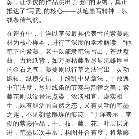
炼，让李俊的作品跳出了“形”的束缚，真正
抵达了“写意”的核心——以笔墨写精神，以
线条传气韵。
在评介中，于洋以李俊最具代表性的紫藤题
材为核心样本，进行了深度的学术解读。“他
笔下的紫藤，老干以篆隶笔法写出，苍劲盘
曲、力透纸背，如万岁枯藤般尽显沉雄厚重
的金石之气；藤蔓则以行草之法写出，灵动
婉转、纵横交错，于纷乱中见章法，于放逸
中守法度，尽显线条的节奏与韵律之美；紫
藤花则以没骨法点染，浓淡相宜、虚实相
生，既有鲜活的自然之态，又有灵动的笔墨
之趣，不见刻意雕琢的痕迹。”于洋表示，李
俊的紫藤作品，干、枝、藤、花、叶层层递
进，笔墨层次丰富，构图开合有度，将紫藤