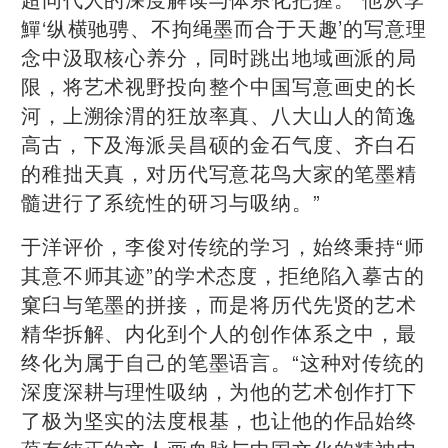
鱓‘纵横驰骋、不拘绳墨而合于天趣’的写意理
念中汲取核心养分，同时跳出地域画派的局
限，将艺术视野投向整个中国写意画史的长
河，上溯徐渭的狂放率真、八大山人的简逸
高古，下及海派吴昌硕的金石气度、齐白石
的稚拙天真，对历代写意花鸟大家的笔墨精
髓进行了系统性的研习与吸纳。”
于洋评价，李俊对传统的学习，始终秉持“师
其意不师其迹”的学术态度，拒绝陷入摹古的
窠臼与笔墨的拼接，而是将历代先贤的艺术
精华拆解、内化到个人的创作体系之中，最
终化为属于自己的笔墨语言。“这种对传统的
深度深耕与理性吸纳，为他的艺术创作打下
了极为坚实的法度根基，也让他的作品始终