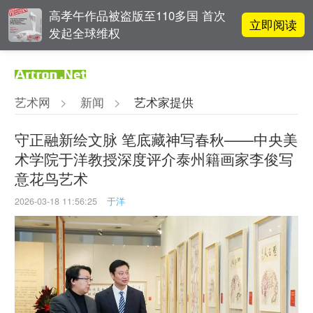
高孝午作品被盗版至110多国 首次
立即阅读
发起全球维权
对话 | “道法自然” 范一夫山水中的
立即阅读
破界与归真
艺术网
>
新闻
>
艺术家提供
阿拉里奥画廊上海转型：为何要成
立即阅读
为策展式艺术商业综合体？
守正融新绘文脉 笔底藏神写春秋——中央美
术学院于洋教授深度评介泰州籍画家李俊写
张瀚文：以物质媒介具象化精神世
立即阅读
意花鸟艺术
界
2026-03-18 11:56:25
于洋