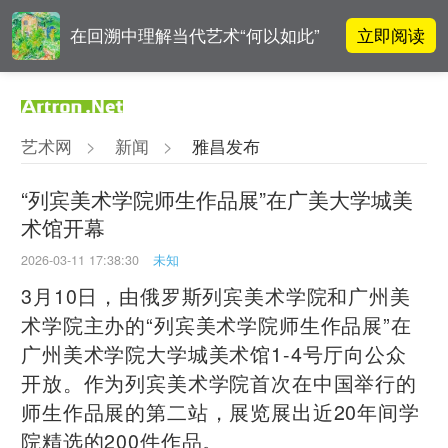
立即阅读
在回溯中理解当代艺术“何以如此”
雅昌指数 | 月度(2025年7月)策展人
立即阅读
影响力榜单
艺术网
>
新闻
>
雅昌发布
李铁夫冯钢百领衔 作为群体的早期
立即阅读
粤籍留美艺术家
“列宾美术学院师生作品展”在广美大学城美
术馆开幕
立即阅读
翟莫梵：绘画少年的广阔天空
2026-03-11 17:38:30
未知
3月10日，由俄罗斯列宾美术学院和广州美
术学院主办的“列宾美术学院师生作品展”在
广州美术学院大学城美术馆1-4号厅向公众
开放。
作为列宾美术学院首次在中国举行的
师生作品展的第二站，展览展出近20年间学
院精选的200件作品。