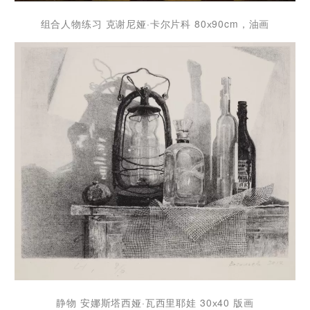
组合人物练习 克谢尼娅·卡尔片科 80х90cm，油画
静物 安娜斯塔西娅·瓦西里耶娃 30х40 版画