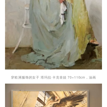
穿欧洲服饰的女子 塔玛拉·卡克舍娃 70×110cm，油画