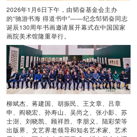
2026年1月6日下午，由韬奋基金会主办
的“驰游书海 得道书中”——纪念邹韬奋同志
诞辰130周年书画邀请展开幕式在中国国家
画院美术馆隆重举行。
柳斌杰、蒋建国、胡振民、王文章、吕章
申、阎晓宏、孙寿山、吴尚之、张小影、苏
士澍、刘晓凯、顾祥胜、李朋义、陆彩荣等
出版界、文艺界老领导和知名艺术家、艺术