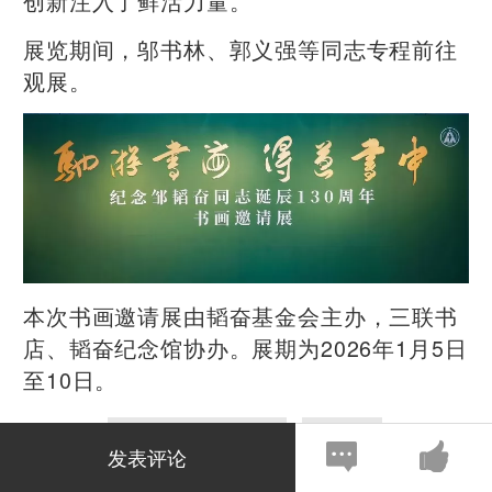
创新注入了鲜活力量。
展览期间，邬书林、郭义强等同志专程前往
观展。
本次书画邀请展由韬奋基金会主办，三联书
店、韬奋纪念馆协办。展期为2026年1月5日
至10日。
中国国家画院美术馆
邹韬奋
文章标签
发表评论