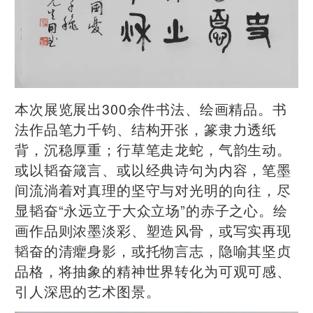
本次展览展出300余件书法、绘画精品。书
法作品笔力千钧、结构开张，篆隶力透纸
背，沉稳厚重；行草笔走龙蛇，气韵生动。
或以韬奋箴言、或以经典诗句为内容，笔墨
间流淌着对真理的坚守与对光明的向往，尽
显韬奋“永远立于大众立场”的赤子之心。绘
画作品则浓墨淡彩、塑造风骨，或写实再现
韬奋的清癯身影，或托物言志，隐喻其坚贞
品格，将抽象的精神世界转化为可观可感、
引人深思的艺术图景。