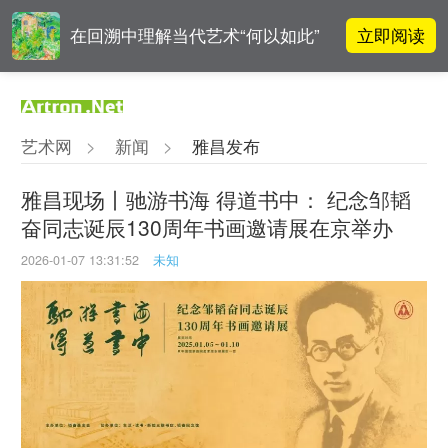
立即阅读
在回溯中理解当代艺术“何以如此”
高孝午作品被盗版至110多国 首次
立即阅读
发起全球维权
艺术网
>
新闻
>
雅昌发布
张瀚文：以物质媒介具象化精神世
立即阅读
界
雅昌现场丨驰游书海 得道书中： 纪念邹韬
奋同志诞辰130周年书画邀请展在京举办
立即阅读
翟莫梵：绘画少年的广阔天空
2026-01-07 13:31:52
未知