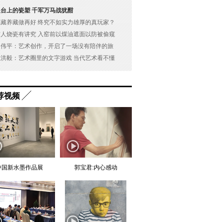
展台上的瓷塑 千军万马战犹酣
以藏养藏做再好 终究不如实力雄厚的真玩家？
古人烧瓷有讲究 入窑前以煤油遮面以防被偷窥
吴伟平：艺术创作，开启了一场没有陪伴的旅
杜洪毅：艺术圈里的文字游戏 当代艺术看不懂
荐视频
中国新水墨作品展
郭宝君:内心感动