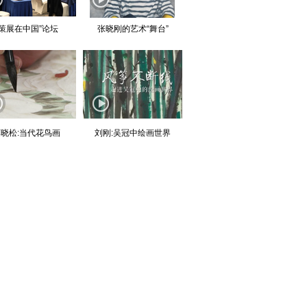
“策展在中国”论坛
张晓刚的艺术“舞台”
晓松:当代花鸟画
刘刚:吴冠中绘画世界