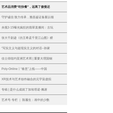
艺术品消费“吃快餐”，远离了傲慢还
守护诚信 致力传承，雅昌鉴证备案以领
央视3·15曝光疯狂的翡翠直播间：古玩
张大千剧迹《仿王希孟千里江山图》睽
“写实主义与超现实主义的对话--孙家
佳士得纽约亚洲艺术周 | 重要大理国铜
Poly-Online丨“春意”上线——中国
XR技术与艺术创作融合的元宇宙虚拟
专稿 | 是什么成就了加埃塔诺·佩谢
艺术号·专栏 ｜ 陈履生：画中的少数