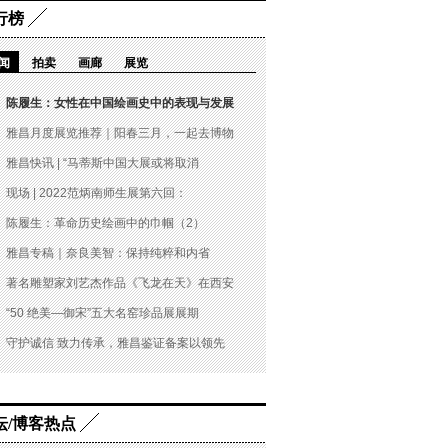
行榜
闻
拍卖
画廊
展览
陈履生：女性在中国绘画史中的表现与发展
雅昌月度展览推荐｜阳春三月，一起去博物
雅昌快讯 | “马蒂斯中国大展或将取消
现场 | 2022范炳南师生展第六回：
陈履生：革命历史绘画中的巾帼（2）
雅昌专稿｜奈良美智：保持纯粹和内省
著名雕塑家刘艺杰作品《飞龙在天》在西安
“50 绝美—御宋”五大名窑珍品展展期
守护诚信 致力传承，雅昌鉴证备案以领先
坛/博客热点