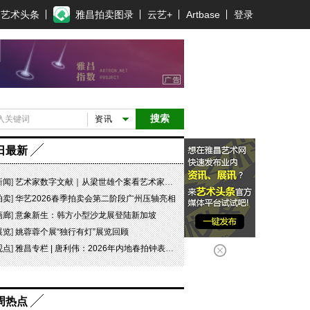
艺术头条
雅昌拍卖图录
云艺+
Artbase
登录
搜索
资讯
日最新
新闻
]
艺术家数字文献｜从梁世雄个案看艺术家艺术数字文献的重要性和紧迫性
拍卖
]
华艺2026春季拍卖会第二阶段广州压轴亮相
画廊
]
意象新生：韩方小型沙龙展登陆新加坡
展览
]
姚蓉蓉个展“独行有灯”展览回顾
观点
]
雅昌专栏 | 唐利伟：2026年内地春拍钟表市场观察 赛道重构、圈层分化与收藏逻辑迭代
周热点