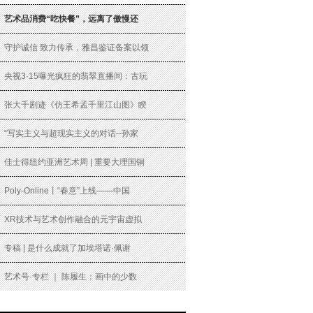
艺术品消费“吃快餐”，远离了傲慢还
守护诚信 致力传承，雅昌鉴证备案以领
央视3·15曝光疯狂的翡翠直播间：古玩
张大千剧迹《仿王希孟千里江山图》睽
“写实主义与超现实主义的对话--孙家
佳士得纽约亚洲艺术周 | 重要大理国铜
Poly-Online丨“春意”上线——中国
XR技术与艺术创作融合的元宇宙虚拟
专稿 | 是什么成就了加埃塔诺·佩谢
艺术号·专栏 ｜ 陈履生：画中的少数