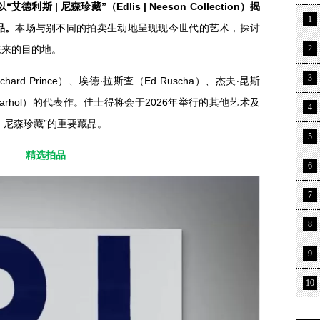
利斯 | 尼森珍藏”（Edlis | Neeson Collection）揭
1
品。
本场与别不同的拍卖生动地呈现现今世代的艺术，探讨
未来的目的地。
2
3
rd Prince）、埃德‧拉斯查（Ed Ruscha）、杰夫‧昆斯
dy Warhol）的代表作。佳士得将会于2026年举行的其他艺术及
4
| 尼森珍藏”的重要藏品。
5
精选拍品
6
7
8
9
10