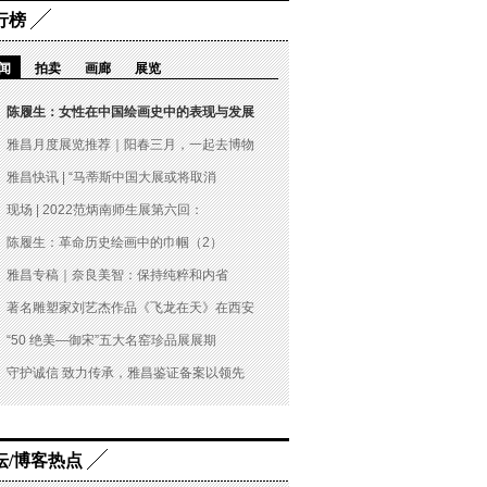
行榜
闻
拍卖
画廊
展览
陈履生：女性在中国绘画史中的表现与发展
雅昌月度展览推荐｜阳春三月，一起去博物
雅昌快讯 | “马蒂斯中国大展或将取消
现场 | 2022范炳南师生展第六回：
陈履生：革命历史绘画中的巾帼（2）
雅昌专稿｜奈良美智：保持纯粹和内省
著名雕塑家刘艺杰作品《飞龙在天》在西安
“50 绝美—御宋”五大名窑珍品展展期
守护诚信 致力传承，雅昌鉴证备案以领先
坛/博客热点