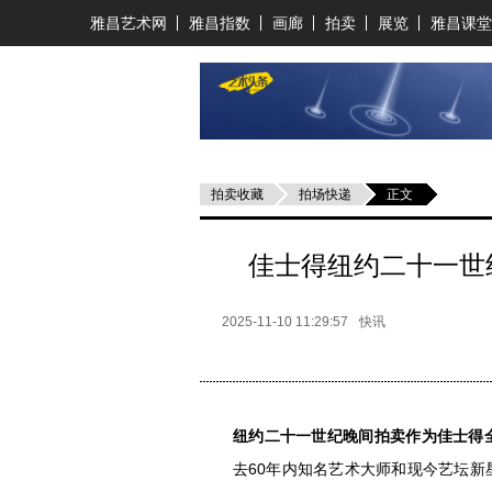
雅昌艺术网
雅昌指数
画廊
拍卖
展览
雅昌课堂
拍卖收藏
拍场快递
正文
佳士得纽约二十一世纪
2025-11-10 11:29:57
快讯
纽约二十一世纪晚间拍卖作为佳士得
去60年内知名艺术大师和现今艺坛