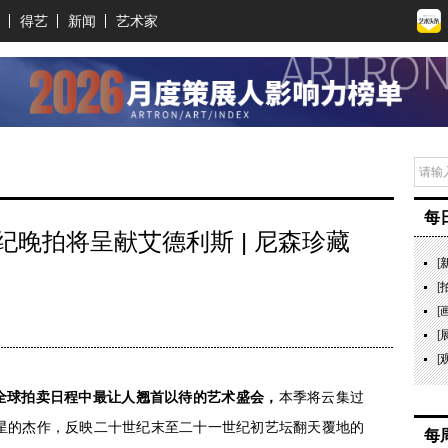
得艺
新闻
艺术家
每
晚拍将呈献艾德利斯 | 尼森珍藏
[
[
[
[
[
全球拍卖日程中最让人翘首以待的艺术盛会，
本季将云集过
新星的杰作，反映二十世纪末至二十一世纪初艺坛翻天覆地的
每