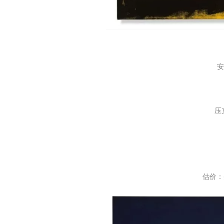
安
压
估价：美元