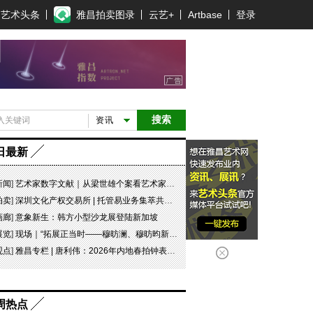
艺术头条
雅昌拍卖图录
云艺+
Artbase
登录
搜索
资讯
日最新
新闻
]
艺术家数字文献｜从梁世雄个案看艺术家艺术数字文献的重要性和紧迫性
拍卖
]
深圳文化产权交易所 | 托管易业务集萃共赏 吉光瓷影
画廊
]
意象新生：韩方小型沙龙展登陆新加坡
展览
]
现场｜“拓展正当时——穆昉澜、穆昉昀新帛画艺术展”在京展出
观点
]
雅昌专栏 | 唐利伟：2026年内地春拍钟表市场观察 赛道重构、圈层分化与收藏逻辑迭代
周热点