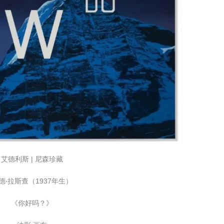
艾德利斯 | 尼森珍藏
德‧拉斯查（1937年生）
《你好吗？》