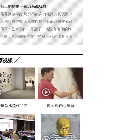
展台上的瓷塑 千军万马战犹酣
以藏养藏做再好 终究不如实力雄厚的真玩家？
古人烧瓷有讲究 入窑前以煤油遮面以防被偷窥
吴伟平：艺术创作，开启了一场没有陪伴的旅
杜洪毅：艺术圈里的文字游戏 当代艺术看不懂
荐视频
中国新水墨作品展
郭宝君:内心感动