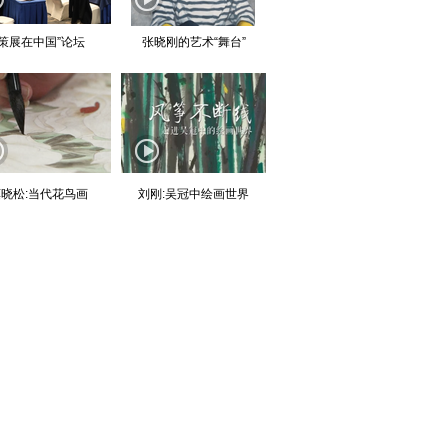
“策展在中国”论坛
张晓刚的艺术“舞台”
晓松:当代花鸟画
刘刚:吴冠中绘画世界