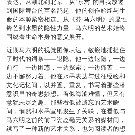
表达。从湖北到北京，从“东村”的自我放逐
到国际舞台的声名鹊起，他的创作始终与生
命的本源紧密相连。从《芬·马六明》的显性
锋芒到水墨的隐性力量，马六明的艺术始终
围绕着生命本身的意义展开。
近期马六明的视觉图像表达，敏锐地捕捉住
了时代的词条——退隐。他一边退隐，一边
前行；一边困惑，一边探索；一边痛苦，一
边不懈努力着。他在水墨表达与过往经验和
文化记忆间，以并置、重复，书写着那些潜
意识里的奇思妙想。看似晦涩难懂，但又有
意犹未尽之趣。那些看似被遗忘的艺术瞬
间，悄然和水墨宣纸发生了关联，在看似与
马六明之前的前卫姿态毫无关系的媒材间，
续写了一种新的艺术关系，也为阅读者的想