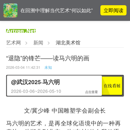
立即阅读
在回溯中理解当代艺术“何以如此”
对话 | 在开放和自由中确立艺术价
立即阅读
值
艺术网
>
新闻
>
湖北美术馆
阿拉里奥画廊上海转型：为何要成
立即阅读
为策展式艺术商业综合体？
“退隐”的锋芒——读马六明的画
2026-03-04 11:42:31
未知
李铁夫冯钢百领衔 作为群体的早期
立即阅读
粤籍留美艺术家
@武汉2025·马六明
2026-03-06~2026-05-10
点击查看
​文/冀少峰 中国雕塑学会副会长
马六明的艺术，是再全球化语境中的一种再