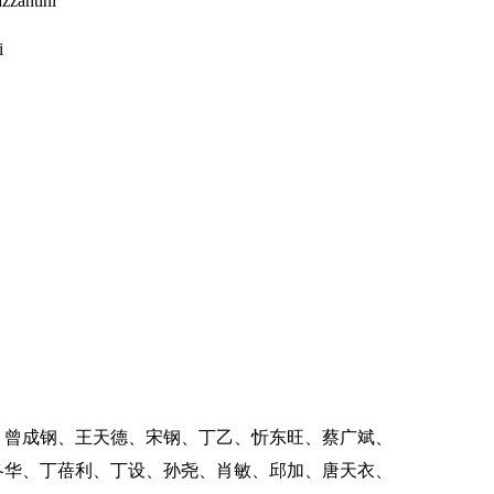
zantini
i
、曾成钢、王天德、宋钢、丁乙、忻东旺、蔡广斌、
冬华、丁蓓利、丁设、孙尧、肖敏、邱加、唐天衣、