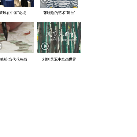
“策展在中国”论坛
张晓刚的艺术“舞台”
晓松:当代花鸟画
刘刚:吴冠中绘画世界