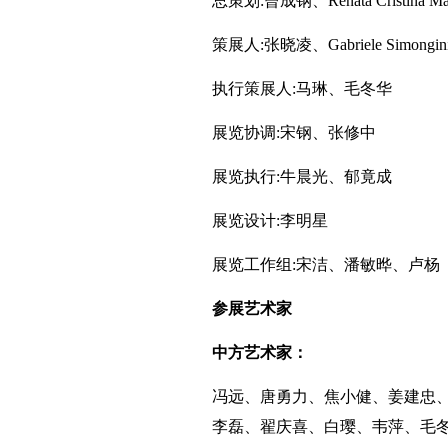
总策划:曾成钢、Renata Cristina Maz
策展人:张晓凌、Gabriele Simongin
执行策展人:马琳、毛冬华
展览协调:宋钢、张修中
展览执行:牛晨光、郁竟成
展览设计:李明星
展览工作组:宋洁、潘敏晔、卢杨
参展艺术家
中方艺术家：
冯远、唐勇力、焦小健、姜建忠
李磊、翟庆喜、白璎、韦萍、毛