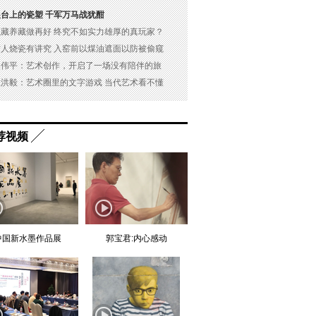
展台上的瓷塑 千军万马战犹酣
以藏养藏做再好 终究不如实力雄厚的真玩家？
古人烧瓷有讲究 入窑前以煤油遮面以防被偷窥
吴伟平：艺术创作，开启了一场没有陪伴的旅
杜洪毅：艺术圈里的文字游戏 当代艺术看不懂
荐视频
中国新水墨作品展
郭宝君:内心感动