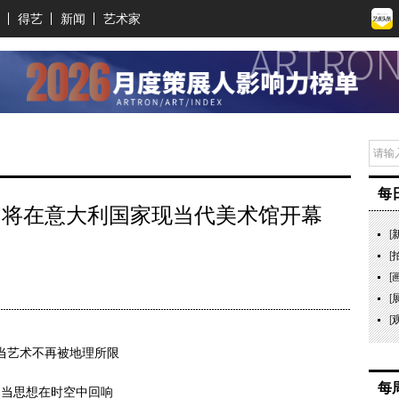
得艺
新闻
艺术家
每
14日将在意大利国家现当代美术馆开幕
[
[
[
[
[
当艺术不再被地理所限
每
当思想在时空中回响