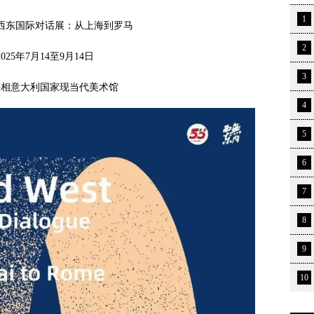
1
无问西东国际对话展：从上海到罗马
2
2025年7月14至9月14日
3
亮相意大利国家现当代美术馆
4
5
6
7
8
9
10