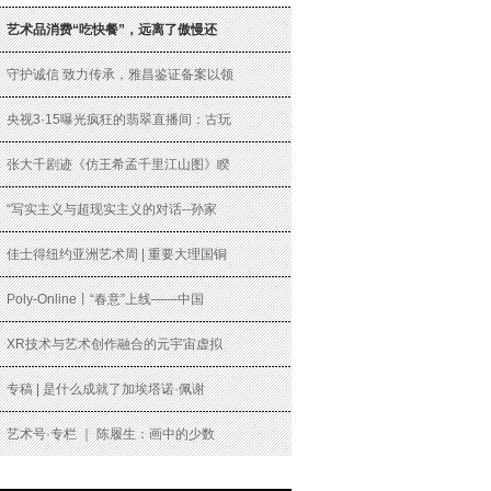
艺术品消费“吃快餐”，远离了傲慢还
守护诚信 致力传承，雅昌鉴证备案以领
央视3·15曝光疯狂的翡翠直播间：古玩
张大千剧迹《仿王希孟千里江山图》睽
“写实主义与超现实主义的对话--孙家
佳士得纽约亚洲艺术周 | 重要大理国铜
Poly-Online丨“春意”上线——中国
XR技术与艺术创作融合的元宇宙虚拟
专稿 | 是什么成就了加埃塔诺·佩谢
艺术号·专栏 ｜ 陈履生：画中的少数