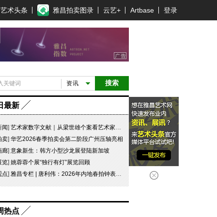
艺术头条
雅昌拍卖图录
云艺+
Artbase
登录
搜索
资讯
日最新
新闻
]
艺术家数字文献｜从梁世雄个案看艺术家艺术数字文献的重要性和紧迫性
拍卖
]
华艺2026春季拍卖会第二阶段广州压轴亮相
画廊
]
意象新生：韩方小型沙龙展登陆新加坡
展览
]
姚蓉蓉个展“独行有灯”展览回顾
观点
]
雅昌专栏 | 唐利伟：2026年内地春拍钟表市场观察 赛道重构、圈层分化与收藏逻辑迭代
周热点