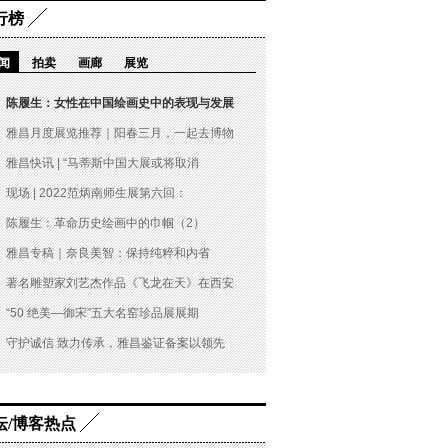
行榜
闻
拍卖
画廊
展览
陈履生：女性在中国绘画史中的表现与发展
雅昌月度展览推荐｜阳春三月，一起去博物
雅昌快讯 | “马蒂斯中国大展或将取消
现场 | 2022范炳南师生展第六回：
陈履生：革命历史绘画中的巾帼（2）
雅昌专稿｜奈良美智：保持纯粹和内省
著名雕塑家刘艺杰作品《飞龙在天》在西安
“50 绝美—御宋”五大名窑珍品展展期
守护诚信 致力传承，雅昌鉴证备案以领先
坛/博客热点