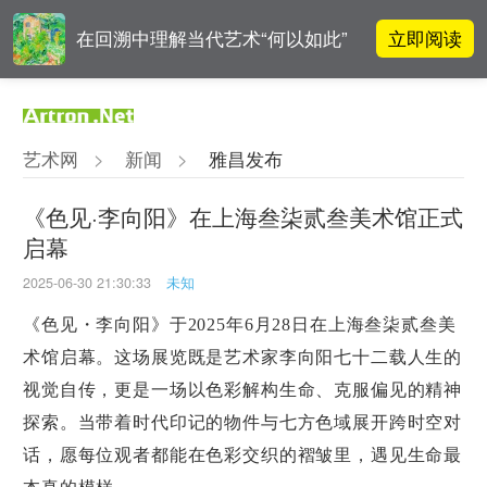
立即阅读
在回溯中理解当代艺术“何以如此”
高孝午作品被盗版至110多国 首次
立即阅读
发起全球维权
艺术网
>
新闻
>
雅昌发布
阿拉里奥画廊上海转型：为何要成
立即阅读
为策展式艺术商业综合体？
《色见·李向阳》在上海叁柒贰叁美术馆正式
启幕
OCAT上海馆：参与构建上海艺术生
立即阅读
态的十年
2025-06-30 21:30:33
未知
《色见・李向阳》于2025年6月28日在上海叁柒贰叁美
术馆启幕。这场展览既是艺术家李向阳七十二载人生的
视觉自传，更是一场以色彩解构生命、克服偏见的精神
探索。当带着时代印记的物件与七方色域展开跨时空对
话，愿每位观者都能在色彩交织的褶皱里，遇见生命最