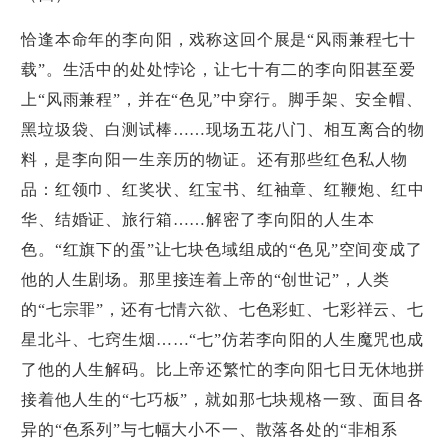
恰逢本命年的李向阳，戏称这回个展是“风雨兼程七十
载”。生活中的处处悖论，让七十有二的李向阳甚至爱
上“风雨兼程”，并在“色见”中穿行。脚手架、安全帽、
黑垃圾袋、白测试棒……现场五花八门、相互离合的物
料，是李向阳一生亲历的物证。还有那些红色私人物
品：红领巾、红奖状、红宝书、红袖章、红鞭炮、红中
华、结婚证、旅行箱……解密了李向阳的人生本
色。“红旗下的蛋”让七块色域组成的“色见”空间变成了
他的人生剧场。那里接连着上帝的“创世记”，人类
的“七宗罪”，还有七情六欲、七色彩虹、七彩祥云、七
星北斗、七窍生烟……“七”仿若李向阳的人生魔咒也成
了他的人生解码。比上帝还繁忙的李向阳七日无休地拼
接着他人生的“七巧板”，就如那七块规格一致、面目各
异的“色系列”与七幅大小不一、散落各处的“非相系