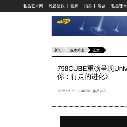
雅昌艺术网
雅昌指数
画廊
拍卖
展览
雅昌课堂
新闻
媒体关注
正文
798CUBE重磅呈现Univ
你：行走的进化》
2025-06-30 11:46:26
雅昌发布