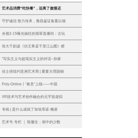
艺术品消费“吃快餐”，远离了傲慢还
守护诚信 致力传承，雅昌鉴证备案以领
央视3·15曝光疯狂的翡翠直播间：古玩
张大千剧迹《仿王希孟千里江山图》睽
“写实主义与超现实主义的对话--孙家
佳士得纽约亚洲艺术周 | 重要大理国铜
Poly-Online丨“春意”上线——中国
XR技术与艺术创作融合的元宇宙虚拟
专稿 | 是什么成就了加埃塔诺·佩谢
艺术号·专栏 ｜ 陈履生：画中的少数