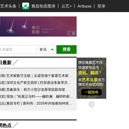
艺术头条
雅昌拍卖图录
云艺+
Artbase
登录
搜索
资讯
日最新
新闻
]
艺术家数字文献｜从梁世雄个案看艺术家艺术数字文献的重要性和紧迫性
拍卖
]
深圳文化产权交易所 | 托管易业务集萃共赏 吉光瓷影
画廊
]
意象新生：韩方小型沙龙展登陆新加坡
展览
]
现场｜“拓展正当时——穆昉澜、穆昉昀新帛画艺术展”在京展出
观点
]
雅昌专栏 | 唐利伟：2026年内地春拍钟表市场观察 赛道重构、圈层分化与收藏逻辑迭代
周热点