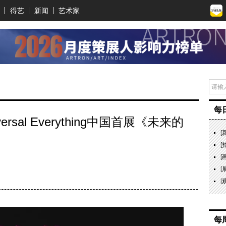
得艺
新闻
艺术家
每
ersal Everything中国首展《未来的
[
[
[
[
[
每