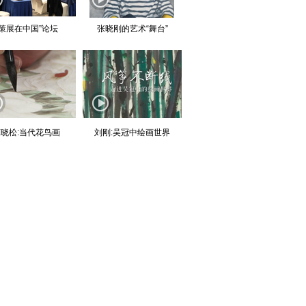
“策展在中国”论坛
张晓刚的艺术“舞台”
晓松:当代花鸟画
刘刚:吴冠中绘画世界