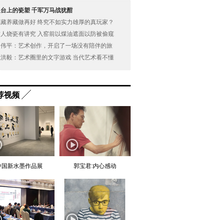
展台上的瓷塑 千军万马战犹酣
以藏养藏做再好 终究不如实力雄厚的真玩家？
古人烧瓷有讲究 入窑前以煤油遮面以防被偷窥
吴伟平：艺术创作，开启了一场没有陪伴的旅
杜洪毅：艺术圈里的文字游戏 当代艺术看不懂
荐视频
中国新水墨作品展
郭宝君:内心感动