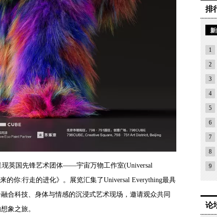
排
新
1
2
3
4
5
6
7
8
BE呈现英国先锋艺术团体——宇宙万物工作室(Universal
9
的你:行走的进化》。展览汇集了Universal Everything最具
个融合科技、身体与情感的沉浸式艺术现场，邀请观众共同
论
的想象之旅。