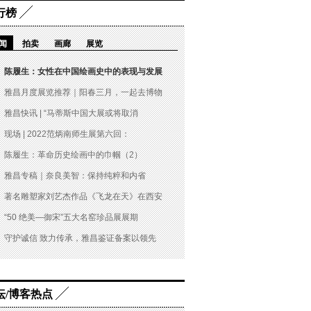
行榜
闻
拍卖
画廊
展览
陈履生：女性在中国绘画史中的表现与发展
雅昌月度展览推荐｜阳春三月，一起去博物
雅昌快讯 | “马蒂斯中国大展或将取消
现场 | 2022范炳南师生展第六回：
陈履生：革命历史绘画中的巾帼（2）
雅昌专稿｜奈良美智：保持纯粹和内省
著名雕塑家刘艺杰作品《飞龙在天》在西安
“50 绝美—御宋”五大名窑珍品展展期
守护诚信 致力传承，雅昌鉴证备案以领先
坛/博客热点