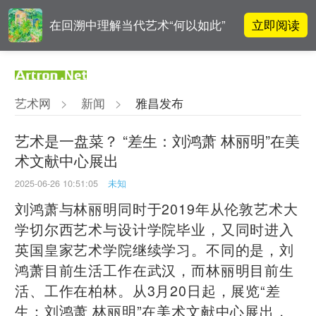
立即阅读
在回溯中理解当代艺术“何以如此”
吕晓：北京画院两个中心十年 跨学
立即阅读
科带来齐白石研究新突破
艺术网
>
新闻
>
雅昌发布
周杰伦都要去的伦敦弗里兹，到底
立即阅读
有多火爆？
艺术是一盘菜？ “差生：刘鸿萧 林丽明”在美
术文献中心展出
一级文物逾半数！部分仅展20天！
立即阅读
辽博秋季大展聚焦古代文人的园中
2025-06-26 10:51:05
未知
雅趣
刘鸿萧与林丽明同时于2019年从伦敦艺术大
学切尔西艺术与设计学院毕业，又同时进入
英国皇家艺术学院继续学习。不同的是，刘
鸿萧目前生活工作在武汉，而林丽明目前生
活、工作在柏林。从3月20日起，展览“差
生：刘鸿萧 林丽明”在美术文献中心展出，