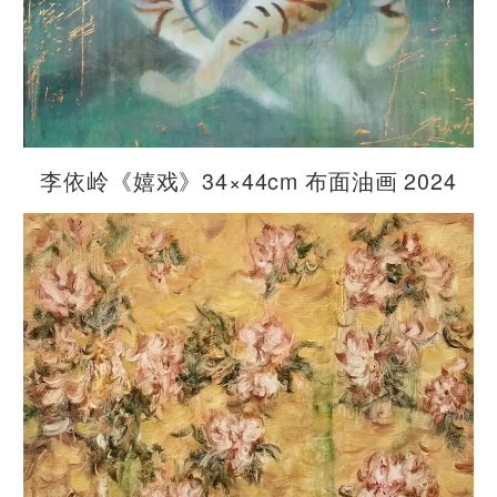
李依岭《嬉戏》34×44cm 布面油画 2024