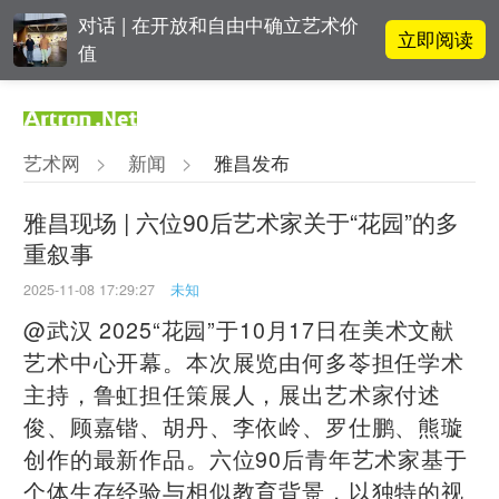
对话 | 在开放和自由中确立艺术价
立即阅读
值
阿拉里奥画廊上海转型：为何要成
立即阅读
为策展式艺术商业综合体？
艺术网
>
新闻
>
雅昌发布
李铁夫冯钢百领衔 作为群体的早期
立即阅读
粤籍留美艺术家
雅昌现场 | 六位90后艺术家关于“花园”的多
重叙事
立即阅读
翟莫梵：绘画少年的广阔天空
2025-11-08 17:29:27
未知
@武汉 2025“花园”于10月17日在美术文献
艺术中心开幕。本次展览由何多苓担任学术
主持，鲁虹担任策展人，展出艺术家付述
俊、顾嘉锴、胡丹、李依岭、罗仕鹏、熊璇
创作的最新作品。六位90后青年艺术家基于
个体生存经验与相似教育背景，以独特的视