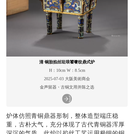
清 铜胎掐丝珐琅饕餮纹鼎式炉
H：10cm W：8.5cm
2025-07-03 大阪美術商会
金声留器・古铜文用并陈之选
炉体仿照青铜鼎器形制，整体造型端庄稳
重，古朴大气，充分体现了古代青铜器浑厚
深沉的气质。此炉以掐丝工艺运用极细的铜