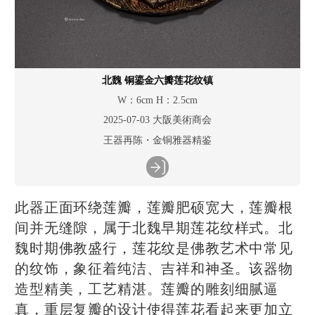
北魏 铜鎏金六瓣莲花纹镇
W：6cm H：2.5cm
2025-07-03 大阪美術商会
王器再陈・金铜雅器精鉴
此器正面环绕莲瓣，莲瓣肥硕宽大，莲瓣根
间并无缝隙，属于北魏早期莲花纹样式。北
魏时期佛教盛行，莲花纹是佛教艺术中常见
的纹饰，象征着纯洁、吉祥和神圣。该器物
造型精美，工艺精湛。莲瓣的雕刻细腻逼
真，重层复瓣的设计使得莲花看起来更加立