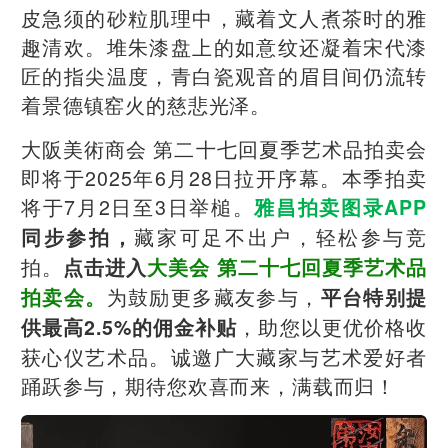
皮急须的砂粒肌理中，藏着文人煮茶时的雅
趣清欢。堆朱漆盘上的如意纹还凝着宋代漆
匠的指尖温度，青白瓷观音的眉目间仍流转
着景德镇窑火的慈悲光泽。
大阪美術商会 第二十七回夏季艺术品拍卖会
即将于2025年6月28日拉开序幕。本季拍卖
将于7月2日至3日举槌。
雅昌拍卖图录APP
藏家可足不出户，轻松参与竞
同步参拍，
拍。
点击进入
大美会 第二十七回夏季艺术品
为鼓励更多藏友参与，
拍卖会。
平台特别提
，助您以更优价格收
供最高2.5%的佣金补贴
获心仪艺术品。诚邀广大藏家与艺术爱好者
踊跃参与，期待您欢喜而来，满载而归！