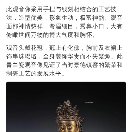
此观音像采用手捏与线刻相结合的工艺技
法，造型优美，形象生动，极富神韵。观音
面部神情慈祥，弯眉细目，秀鼻小口，大有
俯瞰世间万物的博大气度和胸怀。
观音
头戴花冠，冠上有化佛，胸前及衣裙上
饰串珠璎珞，全身装饰华贵而不失繁缛。此
青白瓷观音像见证了当时景德镇窑的繁荣和
制瓷工艺的发展水平。