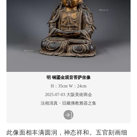
明 铜鎏金观音菩萨坐像
H：35cm W：24cm
2025-07-03 大阪美術商会
法相清真・旧藏佛教雅器之集
此像面相丰满圆润，神态祥和。五官刻画细