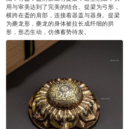
用与审美达到了完美的结合。提梁为弓形，
横跨在盉的肩部，连接着器盖与器身。提梁
为夔龙形，夔龙的身体被拉长成纤细的拱
形，形态生动，仿佛蓄势待发。