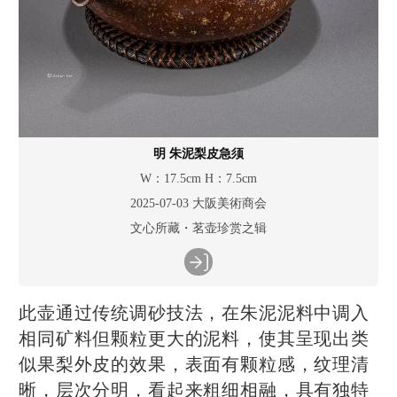
明 朱泥梨皮急须
W：17.5cm H：7.5cm
2025-07-03 大阪美術商会
文心所藏・茗壶珍赏之辑
此壶通过传统调砂技法，在朱泥泥料中调入
相同矿料但颗粒更大的泥料，使其呈现出类
似果梨外皮的效果，表面有颗粒感，纹理清
晰，层次分明，看起来粗细相融，具有独特