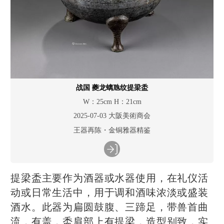
战国 夔龙螭虺纹提梁盉
W：25cm H：21cm
2025-07-03 大阪美術商会
王器再陈・金铜雅器精鉴
提梁盉主要作为酒器或水器使用，在礼仪活
动或日常生活中，用于调和酒味浓淡或盛装
酒水。此器为扁圆鼓腹、三蹄足，带兽首曲
流，有盖，盉肩部上有提梁，造型别致，实