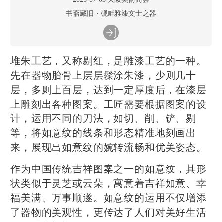
书斋藏旧・砚畔雅漆文士之器
堆朱工艺，又称剔红，是雕漆工艺的一种。
先在器物胎骨上层层髹涂朱漆，少则几十
层，多则上百层，达到一定厚度后，在漆层
上雕刻出各种图案。工匠需要根据图案的设
计，运用不同的刀法，如切、削、铲、剔
等，将如意纹的线条和形态精准地刻画出
来，展现出如意纹的婉转流畅和优美姿态。
作为中国传统吉祥图案之一的如意纹，其形
状类似于灵芝或云朵，寓意着吉祥如意、幸
福美满、万事顺遂。如意纹的运用不仅增添
了器物的美观性，更传达了人们对美好生活