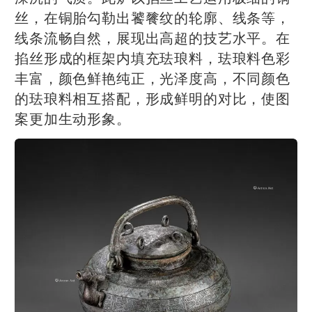
丝，在铜胎勾勒出饕餮纹的轮廓、线条等，
线条流畅自然，展现出高超的技艺水平。在
掐丝形成的框架内填充珐琅料，珐琅料色彩
丰富，颜色鲜艳纯正，光泽度高，不同颜色
的珐琅料相互搭配，形成鲜明的对比，使图
案更加生动形象。