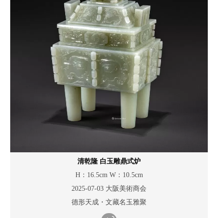
清乾隆 白玉雕鼎式炉
H：16.5cm W：10.5cm
2025-07-03 大阪美術商会
德形天成・文藏名玉雅聚