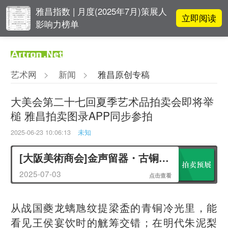
雅昌指数 | 月度(2025年7月)策展人
立即阅读
影响力榜单
对话 | “道法自然” 范一夫山水中的
立即阅读
破界与归真
艺术网
>
新闻
>
雅昌原创专稿
对话 | 在开放和自由中确立艺术价
立即阅读
值
大美会第二十七回夏季艺术品拍卖会即将举
槌 雅昌拍卖图录APP同步参拍
阿拉里奥画廊上海转型：为何要成
立即阅读
为策展式艺术商业综合体？
2025-06-23 10:06:13
未知
[大阪美術商会]金声留器・古铜文用并陈之选
2025-07-03
点击查看
从战国夔龙螭虺纹提梁盉的青铜冷光里，能
看见王侯宴饮时的觥筹交错；在明代朱泥梨