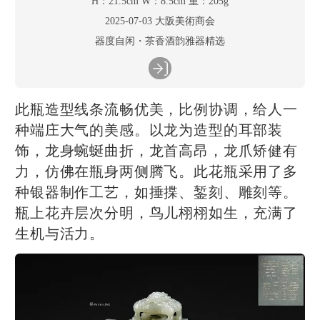
H：21.5cm W：8.5cm 重：205g
2025-07-03 大阪美術商会
器度自闲・茶香酒韵雅器精选
此瓶造型线条流畅优美，比例协调，给人一
种端庄大气的美感。以龙为造型的耳部装
饰，龙身蜿蜒曲折，龙首高昂，龙爪矫健有
力，仿佛在瓶身两侧腾飞。此花瓶采用了多
种银器制作工艺，如捶揲、錾刻、雕刻等。
瓶上花卉层次分明，鸟儿栩栩如生，充满了
生机与活力。