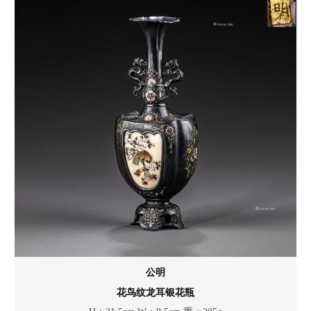
公明
花鸟纹龙耳银花瓶