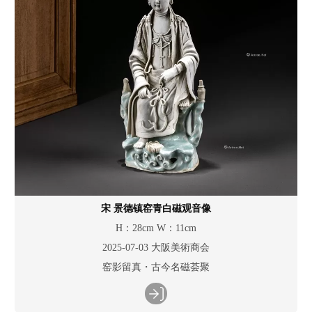
宋 景德镇窑青白磁观音像
H：28cm W：11cm
2025-07-03 大阪美術商会
窑影留真・古今名磁荟聚