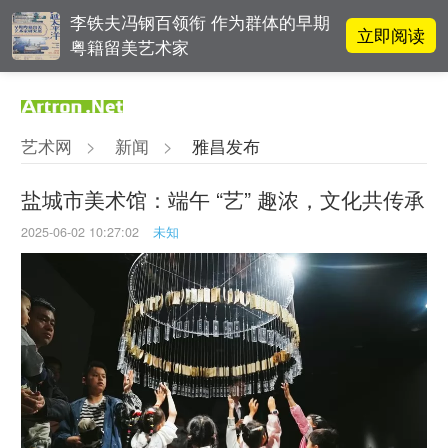
李铁夫冯钢百领衔 作为群体的早期
立即阅读
粤籍留美艺术家
张瀚文：以物质媒介具象化精神世
立即阅读
界
艺术网
>
新闻
>
雅昌发布
立即阅读
翟莫梵：绘画少年的广阔天空
盐城市美术馆：端午 “艺” 趣浓，文化共传承
2025-06-02 10:27:02
未知
OCAT上海馆：参与构建上海艺术生
立即阅读
态的十年