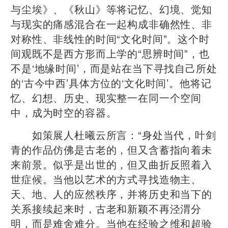
与尘埃》、《秋山》等将记忆、幻境、觉知
与现实的痛感混合在一起构成非确然性、非
对称性、非线性的时间“文化时间”。这个时
间观既不是西方形而上学的“思辨时间”，也
不是‘地缘时间’，而是站在当下寻找自己所处
的‘古今中西’具体方位的‘文化时间’。他将记
忆、幻想、历史、现实整一在同一个空间
中，成为时空的容器。
如策展人杜曦云所言：“身处当代，叶剑
青的作品仿佛是古老的，但又含蓄指向着未
来前景。似乎是出世的，但又曲折反照着入
世症候。当他以艺术的方式寻找造物主、
天、地、人的应然秩序，并将历史和当下的
关系接续起来时，古老和新颖不再泾渭分
明，而是难舍难分。当他在经验之维和超验