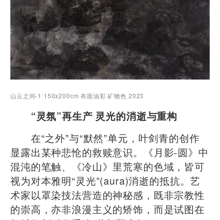
山云之间-1 150x200cm 布面油彩 矿物色 2023
“灵氛”再生产 灵光的消逝与重构
在“之外”与“默然”单元，叶剑青的创作
显露出某种悲怆的救赎意识。《月影-圆》中
混沌的笔触、《冷山》里荒寒的色域，皆可
视为对本雅明“灵光”(aura)消逝的抵抗。艺
术家以罩染技法营造的神秘感，既非宗教性
的崇高，亦非浪漫主义的矫饰，而是试图在