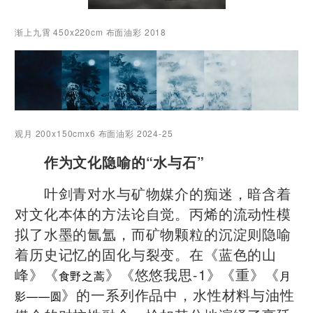
渐上九霄 450x220cm 布面油彩 2018
观月 200x150cmx6 布面油彩 2024-25
作为文化隐喻的“水与石”
叶剑青对水与矿物媒介的痴迷，暗含着
对文化本体的方法论自觉。丙烯的流动性模
拟了水墨的氤氲，而矿物颗粒的沉淀则隐喻
着历史记忆的固化与裂变。在《蓝色的山
峰》《
》《悠悠我思-1》《重》《
食野之蒿
月
》的一系列作品中，水性材料与油性
影——圆