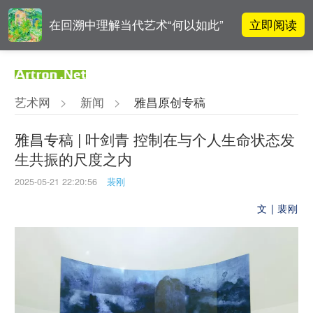
立即阅读
在回溯中理解当代艺术“何以如此”
高孝午作品被盗版至110多国 首次
立即阅读
发起全球维权
艺术网
>
新闻
>
雅昌原创专稿
雅昌指数 | 月度(2025年7月)策展人
立即阅读
影响力榜单
雅昌专稿 | 叶剑青 控制在与个人生命状态发
生共振的尺度之内
阿拉里奥画廊上海转型：为何要成
立即阅读
为策展式艺术商业综合体？
2025-05-21 22:20:56
裴刚
文 | 裴刚