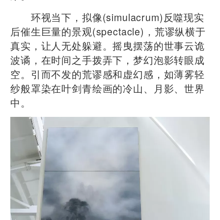
环视当下，拟像(simulacrum)反噬现实
后催生巨量的景观(spectacle)，荒谬纵横于
真实，让人无处躲避。摇曳摆荡的世事云诡
波谲，在时间之手拨弄下，梦幻泡影转眼成
空。引而不发的荒谬感和虚幻感，如薄雾轻
纱般罩染在叶剑青绘画的冷山、月影、世界
中。