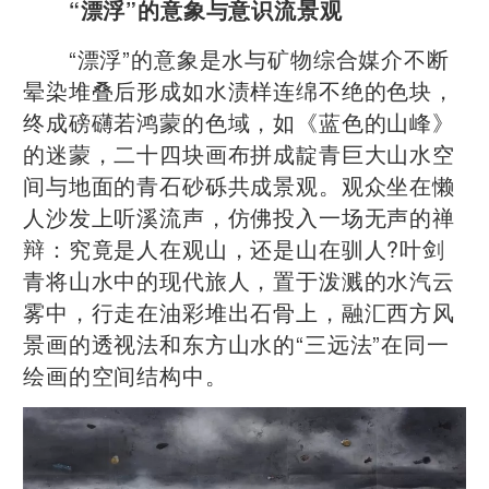
“漂浮”的意象与意识流景观
“漂浮”的意象是水与矿物综合媒介不断
晕染堆叠后形成如水渍样连绵不绝的色块，
终成磅礴若鸿蒙的色域，如《蓝色的山峰》
的迷蒙，二十四块画布拼成靛青巨大山水空
间与地面的青石砂砾共成景观。观众坐在懒
人沙发上听溪流声，仿佛投入一场无声的禅
辩：究竟是人在观山，还是山在驯人?叶剑
青将山水中的现代旅人，置于泼溅的水汽云
雾中，行走在油彩堆出石骨上，融汇西方风
景画的透视法和东方山水的“三远法”在同一
绘画的空间结构中。