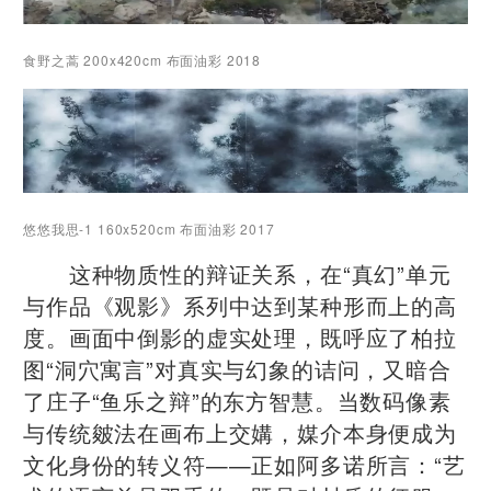
食野之蒿 200x420cm 布面油彩 2018
悠悠我思-1 160x520cm 布面油彩 2017
这种物质性的辩证关系，在“真幻”单元
与作品《观影》系列中达到某种形而上的高
度。画面中倒影的虚实处理，既呼应了柏拉
图“洞穴寓言”对真实与幻象的诘问，又暗合
了庄子“鱼乐之辩”的东方智慧。当数码像素
与传统皴法在画布上交媾，媒介本身便成为
文化身份的转义符——正如阿多诺所言：“艺