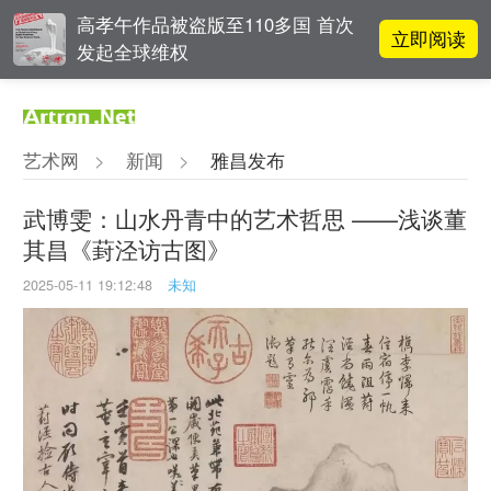
高孝午作品被盗版至110多国 首次
立即阅读
发起全球维权
对话 | “道法自然” 范一夫山水中的
立即阅读
破界与归真
艺术网
>
新闻
>
雅昌发布
阿拉里奥画廊上海转型：为何要成
立即阅读
为策展式艺术商业综合体？
武博雯：山水丹青中的艺术哲思 ——浅谈董
其昌《葑泾访古图》
OCAT上海馆：参与构建上海艺术生
立即阅读
态的十年
2025-05-11 19:12:48
未知