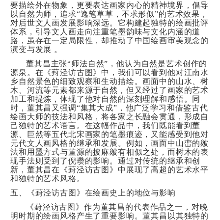
要描绘外在物象，更要表达画家内心的精神境界，倡导
以自然为师，追求“逸笔草草，不求形似”的艺术效果，
对后世文人画发展影响深远。它构建起独特的绘画批评
体系，引导文人画走向注重笔墨韵味与文化内涵的道
路，虽存在一定局限性，却推动了中国绘画审美观念的
演变与发展 。
董其昌主张“师法自然”，他认为自然是艺术创作的
源泉。在《葑泾访古图》中，我们可以看到他对江南水
乡自然景色的细致观察和生动描绘。画面中的山水、树
木、河流等元素都来源于自然，但又经过了画家的艺术
加工和提炼，体现了他对自然的深刻理解和感悟。同
时，董其昌又强调“集其大成”，他广泛学习和借鉴古代
绘画大师的技法和风格，将各家之长融会贯通，形成自
己独特的艺术语言。在这幅作品中，我们既能看到董
源、巨然等五代北宋画家的笔墨痕迹，又能感受到他对
元代文人画风格的继承和发展。例如，画面中山峦的皴
法和用墨方式与董源的披麻皴有相似之处，而树木的表
现手法则受到了倪瓒的影响。通过对传统的继承和创
新，董其昌在《葑泾访古图》中展现了高超的艺术水平
和独特的艺术风格。
五、《葑泾访古图》在绘画史上的地位与影响
《葑泾访古图》作为董其昌的代表作品之一，对晚
明时期的绘画风格产生了重要影响。董其昌以其独特的