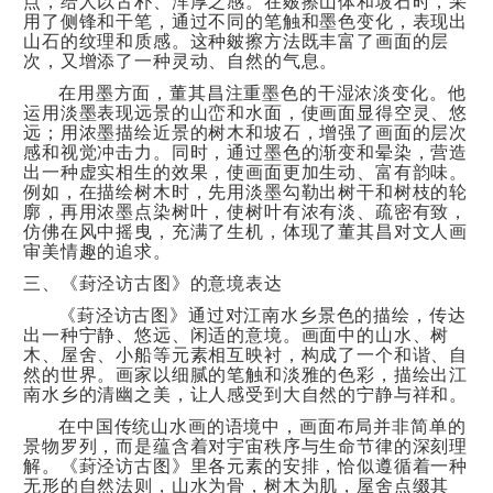
点，给人以古朴、浑厚之感。在皴擦山体和坡石时，采
用了侧锋和干笔，通过不同的笔触和墨色变化，表现出
山石的纹理和质感。这种皴擦方法既丰富了画面的层
次，又增添了一种灵动、自然的气息。
在用墨方面，董其昌注重墨色的干湿浓淡变化。他
运用淡墨表现远景的山峦和水面，使画面显得空灵、悠
远；用浓墨描绘近景的树木和坡石，增强了画面的层次
感和视觉冲击力。同时，通过墨色的渐变和晕染，营造
出一种虚实相生的效果，使画面更加生动、富有韵味。
例如，在描绘树木时，先用淡墨勾勒出树干和树枝的轮
廓，再用浓墨点染树叶，使树叶有浓有淡、疏密有致，
仿佛在风中摇曳，充满了生机，体现了董其昌对文人画
审美情趣的追求。
三、《葑泾访古图》的意境表达
《葑泾访古图》通过对江南水乡景色的描绘，传达
出一种宁静、悠远、闲适的意境。画面中的山水、树
木、屋舍、小船等元素相互映衬，构成了一个和谐、自
然的世界。画家以细腻的笔触和淡雅的色彩，描绘出江
南水乡的清幽之美，让人感受到大自然的宁静与祥和。
在中国传统山水画的语境中，画面布局并非简单的
景物罗列，而是蕴含着对宇宙秩序与生命节律的深刻理
解。《葑泾访古图》里各元素的安排，恰似遵循着一种
无形的自然法则，山水为骨，树木为肌，屋舍点缀其