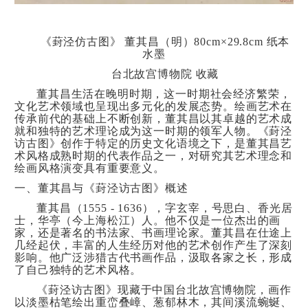
《葑泾仿古图》 董其昌（明）80cm×29.8cm 纸本
水墨
台北故宫博物院 收藏
董其昌生活在晚明时期，这一时期社会经济繁荣，
文化艺术领域也呈现出多元化的发展态势。绘画艺术在
传承前代的基础上不断创新，董其昌以其卓越的艺术成
就和独特的艺术理论成为这一时期的领军人物。《葑泾
访古图》创作于特定的历史文化语境之下，是董其昌艺
术风格成熟时期的代表作品之一，对研究其艺术理念和
绘画风格演变具有重要意义。
一、董其昌与《葑泾访古图》概述
董其昌（1555 - 1636），字玄宰，号思白、香光居
士，华亭（今上海松江）人。他不仅是一位杰出的画
家，还是著名的书法家、书画理论家。董其昌在仕途上
几经起伏，丰富的人生经历对他的艺术创作产生了深刻
影响。他广泛涉猎古代书画作品，汲取各家之长，形成
了自己独特的艺术风格。
《葑泾访古图》现藏于中国台北故宫博物院，画作
以淡墨枯笔绘出重峦叠嶂、葱郁林木，其间溪流蜿蜒、