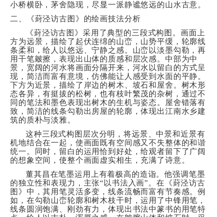
小桥横卧，茅舍隐现，尽显一派静谧悠远的山水古意。
二、《葑泾访古图》的绘画技法分析
《葑泾访古图》采用了典型的三段式构图。画面上
方为远景，描绘了起伏连绵的山峦，山势平缓，轮廓线
条柔和，给人以悠远、宁静之感。山峦以淡墨勾勒，再
用干笔皴擦，表现出山体的质感和层次感。中部为中
景，宽阔的河水将画面分隔开来，河水以留白的方式呈
现，简洁而富有意境，仿佛能让人感受到水面的平静。
下方为近景，描绘了岸边的树木、坡石和屋舍。树木形
态各异，有挺拔的松树，也有枝叶繁茂的杂树，通过不
同的笔法和墨色表现出树木的生机与姿态。屋舍错落有
致，简洁的线条勾勒出房屋的轮廓，体现出江南水乡建
筑的质朴与淡雅。
这种三段式构图层次分明，将远景、中景和近景有
机地结合在一起，使画面既有空间感又不失整体的和谐
统一。同时，留白的运用恰到好处，给观者留下了广阔
的想象空间，使整个画面虚实相生，充满了诗意。
董其昌在笔墨运用上有着极高的造诣。他强调笔墨
的独立性和表现力，主张“以书法入画”。在《葑泾访古
图》中，其用笔灵活多变，线条流畅而富有节奏感。例
如，在勾勒山峦轮廓和树木枝干时，运用了中锋用笔，
线条圆润饱满、刚劲有力，体现出书法中篆书的用笔特