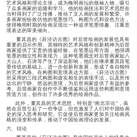
艺术风格和理论主张，成为晚明画坛的领袖人物，吸引
了众多画家的追随和学习。他的绘画技法和艺术思想在
当时得到了广泛传播，推动了文人画的发展和繁荣。许
多画家纷纷效仿他的笔墨技巧、构图方式和设色方法，
使得晚明时期的绘画呈现出一种追求笔墨情趣、注重意
境表达的审美倾向。
董其昌的《葑泾访古图》对后世绘画的发展也具有
重要的启示作用。其独特的艺术风格和创新精神为后世
画家提供了宝贵的借鉴经验。在笔墨运用方面，他强调
笔墨的独立性和表现力，这种笔墨观念对后世画家如八
大山人、石涛等产生了深远影响，他们在继承董其昌笔
墨传统的基础上，进一步创新和发展，形成了各自独特
的艺术风格。在构图和意境表达方面，《葑泾访古图》
所采用的三段式构图和虚实相生的表现手法，以及所传
达出的宁静、悠远的意境，为后世画家提供了有益的参
考。后世画家在创作中不断借鉴和运用这些构图和意境
营造方法，创作出了许多优秀的绘画作品。
此外，董其昌的艺术思想，特别是“南北宗论”，虽
然在后世引起了一些争议，但也激发了人们对中国绘画
史的深入思考和研究。它促使后世画家更加关注绘画风
格的演变和传承，推动了中国绘画理论的发展。
六、结论