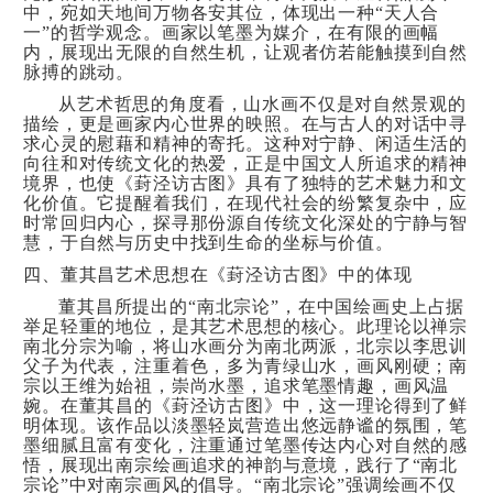
中，宛如天地间万物各安其位，体现出一种“天人合
一”的哲学观念。画家以笔墨为媒介，在有限的画幅
内，展现出无限的自然生机，让观者仿若能触摸到自然
脉搏的跳动。
从艺术哲思的角度看，山水画不仅是对自然景观的
描绘，更是画家内心世界的映照。在与古人的对话中寻
求心灵的慰藉和精神的寄托。这种对宁静、闲适生活的
向往和对传统文化的热爱，正是中国文人所追求的精神
境界，也使《葑泾访古图》具有了独特的艺术魅力和文
化价值。它提醒着我们，在现代社会的纷繁复杂中，应
时常回归内心，探寻那份源自传统文化深处的宁静与智
慧，于自然与历史中找到生命的坐标与价值。
四、董其昌艺术思想在《葑泾访古图》中的体现
董其昌所提出的“南北宗论”，在中国绘画史上占据
举足轻重的地位，是其艺术思想的核心。此理论以禅宗
南北分宗为喻，将山水画分为南北两派，北宗以李思训
父子为代表，注重着色，多为青绿山水，画风刚硬；南
宗以王维为始祖，崇尚水墨，追求笔墨情趣，画风温
婉。在董其昌的《葑泾访古图》中，这一理论得到了鲜
明体现。该作品以淡墨轻岚营造出悠远静谧的氛围，笔
墨细腻且富有变化，注重通过笔墨传达内心对自然的感
悟，展现出南宗绘画追求的神韵与意境，践行了“南北
宗论”中对南宗画风的倡导。“南北宗论”强调绘画不仅