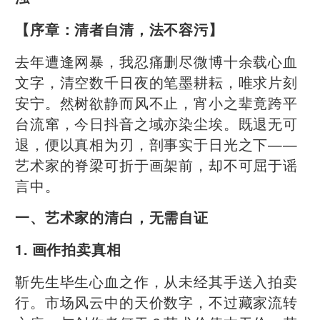
【序章：清者自清，法不容污】
去年遭逢网暴，我忍痛删尽微博十余载心血
文字，清空数千日夜的笔墨耕耘，唯求片刻
安宁。然树欲静而风不止，宵小之辈竟跨平
台流窜，今日抖音之域亦染尘埃。既退无可
退，便以真相为刃，剖事实于日光之下——
艺术家的脊梁可折于画架前，却不可屈于谣
言中。
一、艺术家的清白，无需自证
1. 画作拍卖真相
靳先生毕生心血之作，从未经其手送入拍卖
行。市场风云中的天价数字，不过藏家流转