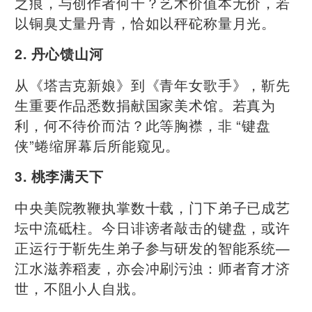
之痕，与创作者何干？艺术价值本无价，若
以铜臭丈量丹青，恰如以秤砣称量月光。
2. 丹心馈山河
从《塔吉克新娘》到《青年女歌手》，靳先
生重要作品悉数捐献国家美术馆。若真为
利，何不待价而沽？此等胸襟，非 “键盘
侠”蜷缩屏幕后所能窥见。
3. 桃李满天下
中央美院教鞭执掌数十载，门下弟子已成艺
坛中流砥柱。今日诽谤者敲击的键盘，或许
正运行于靳先生弟子参与研发的智能系统—
江水滋养稻麦，亦会冲刷污浊：师者育才济
世，不阻小人自戕。