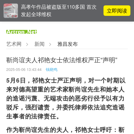
高孝午作品被盗版至110多国 首次
立即阅读
发起全球维权
雅昌指数 | 月度(2025年7月)策展人
立即阅读
影响力榜单
艺术网
>
新闻
>
雅昌发布
对话 | 在开放和自由中确立艺术价
立即阅读
值
靳尚谊夫人祁艳女士依法维权严正“声明”
2025-05-06 13:43:44
钱晓鸣
张瀚文：以物质媒介具象化精神世
立即阅读
界
5月6日，祁艳女士严正声明，对一个时期以
来对德高望重的艺术家靳尚谊先生和她本人
的造谣污蔑、无端攻击的恶劣行径予以有力
驳斥，强烈谴责，并委托律师依法追究造谣
生事者的法律责任。
作为靳尚谊先生的夫人，祁艳女士呼吁：靳