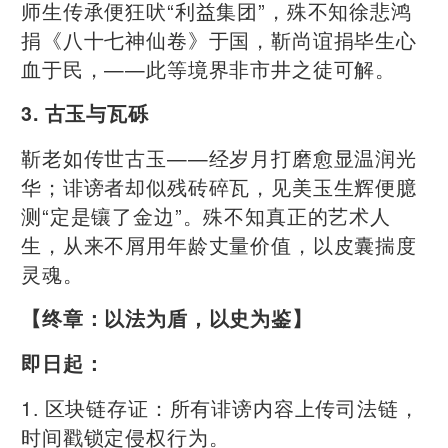
师生传承便狂吠“利益集团”，殊不知徐悲鸿
捐《八十七神仙卷》于国，靳尚谊捐毕生心
血于民，——此等境界非市井之徒可解。
3. 古玉与瓦砾
靳老如传世古玉——经岁月打磨愈显温润光
华；诽谤者却似残砖碎瓦，见美玉生辉便臆
测“定是镶了金边”。殊不知真正的艺术人
生，从来不屑用年龄丈量价值，以皮囊揣度
灵魂。
【终章：以法为盾，以史为鉴】
即日起：
1. 区块链存证：所有诽谤内容上传司法链，
时间戳锁定侵权行为。