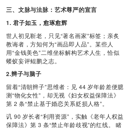
三、文脉与法脉：艺术尊严的宣言
1. 君子如玉，愈琢愈辉
世人初见靳老，只见“著名画家”标签；亲炙
教诲者，方知何为“画品即人品”。某些人
用“金钱美色”二维坐标解构艺术人生，恰似
蝼蚁妄评鲲鹏之志。
2.辫子与脑子
留着“清朝辫子”思维者：见 44 岁年龄差便臆
测“物化女性”，却无视《妇女权益保障法》
第 2 条“禁止基于婚恋关系贬损人格”。
讥 90 岁长者“利用资源”，实触《老年人权益
保障法》第 3 条“禁止年龄歧视”的红线。 睹