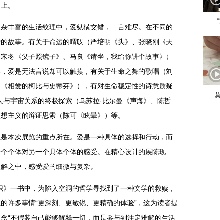
道上。
复杂丰富的生活纹理中，爱纵横交错，一言难尽。在不同的
爱的故事。有关于命运的喟叹（严培明《头》、张晓刚《天
（宋冬《父子照镜子》、马良《请坐，我给你讲个故事》）
奏，爱是无法言说却可以触摸，有关于生命之舞的歌唱（刘
圆《相爱的柯比与史蒂芬》），有对生命稳定性的诗意质疑
莫
人与宇宙关系的终极探索（乌苏拉·比尔曼《声海》、陈哲
理想主义的辩证思索（陈可《眩晕》）等。
系是本次展览的重点所在。爱是一种具体的选择和行动，而
一个个体对另一个具体个体的感受。在精心设计的展陈现
理解之中，感受爱的细微与复杂。
识》一书中，为陷入空洞的哲学寻找到了一种文学的救赎，
的许多事情“更深刻、更敏锐、更精确的体验”，这为读者提
念“不假装自己能够解释一切，而是参与到注定难解的生活