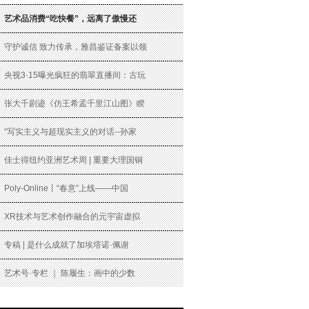
艺术品消费“吃快餐”，远离了傲慢还
守护诚信 致力传承，雅昌鉴证备案以领
央视3·15曝光疯狂的翡翠直播间：古玩
张大千剧迹《仿王希孟千里江山图》睽
“写实主义与超现实主义的对话--孙家
佳士得纽约亚洲艺术周 | 重要大理国铜
Poly-Online丨“春意”上线——中国
XR技术与艺术创作融合的元宇宙虚拟
专稿 | 是什么成就了加埃塔诺·佩谢
艺术号·专栏 ｜ 陈履生：画中的少数