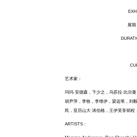
EXH
展期：
DURATI
CU
艺术家：
玛玛·安德森，卞少之，乌苏拉·比尔
胡尹萍，李牧，李维伊，梁远苇，刘
民，亚历山大·涛伯格，王伊芙苓韬程
ARTISTS：