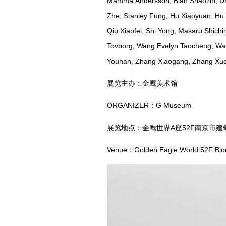
Mamma Andersson, Bian Shaozhi, Ur
Zhe, Stanley Fung, Hu Xiaoyuan, Hu Y
Qiu Xiaofei, Shi Yong, Masaru Shich
Tovborg, Wang Evelyn Taocheng, Wa
Youhan, Zhang Xiaogang, Zhang Xue
展览主办：金鹰美术馆
ORGANIZER：G Museum
展览地点：金鹰世界A座52F南京市建
Venue：Golden Eagle World 52F Block A