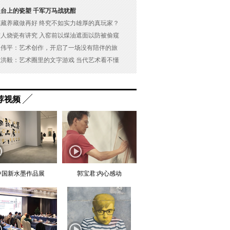
展台上的瓷塑 千军万马战犹酣
以藏养藏做再好 终究不如实力雄厚的真玩家？
古人烧瓷有讲究 入窑前以煤油遮面以防被偷窥
吴伟平：艺术创作，开启了一场没有陪伴的旅
杜洪毅：艺术圈里的文字游戏 当代艺术看不懂
荐视频
中国新水墨作品展
郭宝君:内心感动