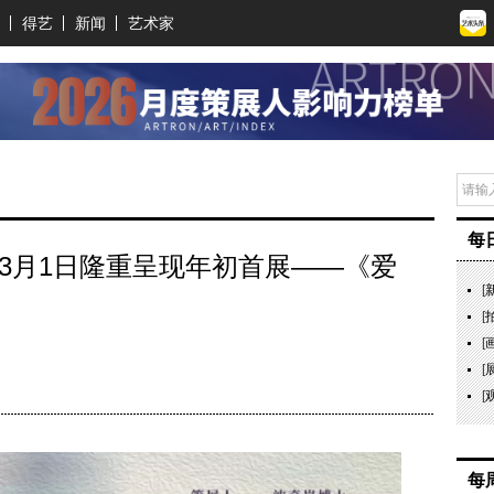
得艺
新闻
艺术家
每
年3月1日隆重呈现年初首展——《爱
[
[
[
[
[
每