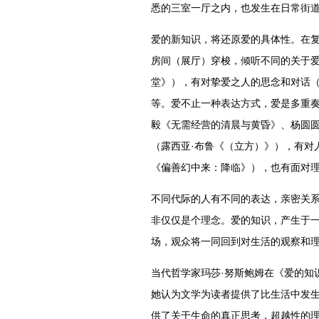
悉的三室一厅之内，也发生在日常街
爱的新知识，将还原爱的具体性。在
房间（展厅）穿梭，倾听不同的关于
堂》），有对挚爱之人的思念和对话
等。爱不止一种表达方式，爱是多重
毅《无需经营的清晨与黄昏》、杨圆
（露西亚·布鲁《（立方）》），有对
《偏善幻中来：降临》），也有面对
不同代际的人有不同的表达，亲密关
非仅仅是个理念。爱的知识，产生于
场，观众将一同回到对生活的观察和
当代哲学家玛莎·努斯鲍姆在《爱的知
她认为文学为读者提供了比生活中发生
供了关于生命的真正思考，超越性的理