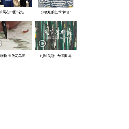
“策展在中国”论坛
张晓刚的艺术“舞台”
晓松:当代花鸟画
刘刚:吴冠中绘画世界