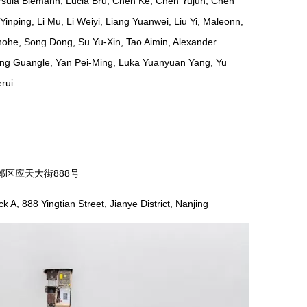
sula Biemann, Lucia Bru, Chen Ke, Chen Yujun, Chen
inping, Li Mu, Li Weiyi, Liang Yuanwei, Liu Yi, Maleonn,
inohe, Song Dong, Su Yu-Xin, Tao Aimin, Alexander
ng Guangle, Yan Pei-Ming, Luka Yuanyuan Yang, Yu
rui
邺区应天大街888号
, 888 Yingtian Street, Jianye District, Nanjing