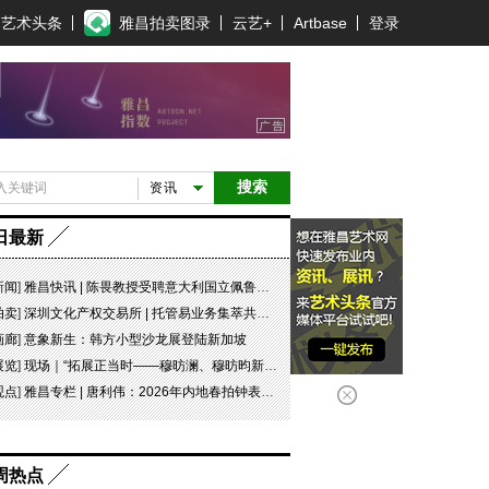
艺术头条
雅昌拍卖图录
云艺+
Artbase
登录
搜索
资讯
日最新
新闻
]
雅昌快讯 | 陈畏教授受聘意大利国立佩鲁贾美术学院客座教授
拍卖
]
深圳文化产权交易所 | 托管易业务集萃共赏 吉光瓷影
画廊
]
意象新生：韩方小型沙龙展登陆新加坡
展览
]
现场｜“拓展正当时——穆昉澜、穆昉昀新帛画艺术展”在京展出
观点
]
雅昌专栏 | 唐利伟：2026年内地春拍钟表市场观察 赛道重构、圈层分化与收藏逻辑迭代
周热点