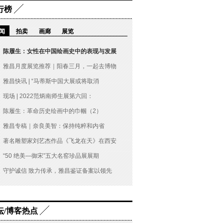
行榜
闻
拍卖
画廊
展览
陈履生：女性在中国绘画史中的表现与发展
雅昌月度展览推荐｜阳春三月，一起去博物
雅昌快讯 | “马蒂斯中国大展或将取消
现场 | 2022范炳南师生展第六回：
陈履生：革命历史绘画中的巾帼（2）
雅昌专稿｜奈良美智：保持纯粹和内省
著名雕塑家刘艺杰作品《飞龙在天》在西安
“50 绝美—御宋”五大名窑珍品展展期
守护诚信 致力传承，雅昌鉴证备案以领先
坛/博客热点