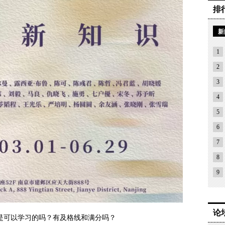
排
新
1
2
3
4
5
6
7
8
9
论
是可以学习的吗？有及格线和满分吗？