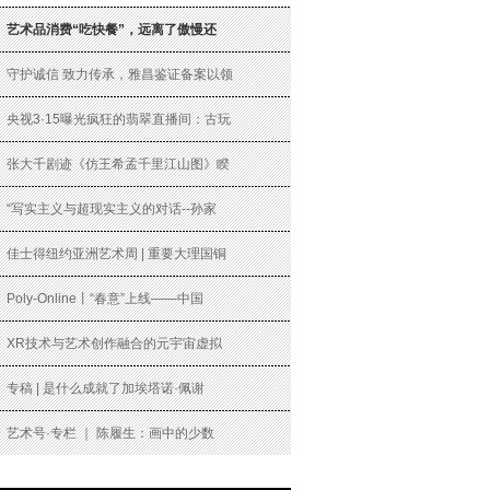
艺术品消费“吃快餐”，远离了傲慢还
守护诚信 致力传承，雅昌鉴证备案以领
央视3·15曝光疯狂的翡翠直播间：古玩
张大千剧迹《仿王希孟千里江山图》睽
“写实主义与超现实主义的对话--孙家
佳士得纽约亚洲艺术周 | 重要大理国铜
Poly-Online丨“春意”上线——中国
XR技术与艺术创作融合的元宇宙虚拟
专稿 | 是什么成就了加埃塔诺·佩谢
艺术号·专栏 ｜ 陈履生：画中的少数