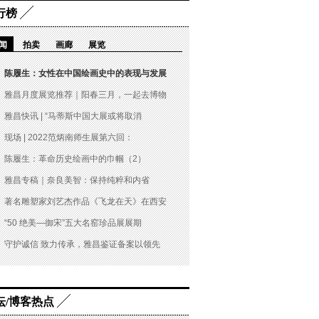
行榜
闻
拍卖
画廊
展览
陈履生：女性在中国绘画史中的表现与发展
雅昌月度展览推荐｜阳春三月，一起去博物
雅昌快讯 | “马蒂斯中国大展或将取消
现场 | 2022范炳南师生展第六回：
陈履生：革命历史绘画中的巾帼（2）
雅昌专稿｜奈良美智：保持纯粹和内省
著名雕塑家刘艺杰作品《飞龙在天》在西安
“50 绝美—御宋”五大名窑珍品展展期
守护诚信 致力传承，雅昌鉴证备案以领先
坛/博客热点