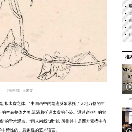
推
《福满园》王来文
之笔,拟太虚之体。”中国画中的笔迹脉象承托了天地万物的生
一的生命整体之美,流淌着托运太虚的心迹。通过这些年的实
线”的学术观点。“闽人尚线”,此“线”所指并非是西方素描中有
学中诗性的、意象性的艺术语言。