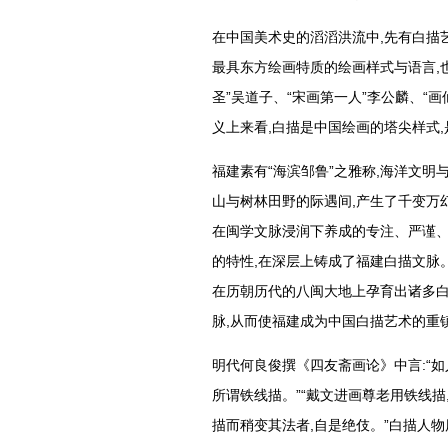
在中国美术史的滔滔洪流中,先有白描
最具东方绘画特质的绘画样式与语言,
圣”吴道子、“宋画第一人”李公麟、“
义上来看,白描是中国绘画的塔尖样式
福建素有“海滨邹鲁”之雅称,海洋文
山与树林田野的际遇间,产生了千变万
在闽学文脉浸润下养成的专注、严谨、
的特性,在深层上铸成了福建白描文脉。
在历朝历代的八闽大地上孕育出诸多白
脉,从而使福建成为中国白描艺术的重
明代何良俊撰《四友斋画论》中言:“如
所谓铁线描。”“戴文进画尊老用铁线描
描而稍变其法者,自是绝伎。”白描人