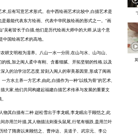
艺术,后有写意艺术形式。在中西绘画艺术比较中,白描艺术是
也是最能代表东方绘画、代表中华民族绘画的形式之一。“画
画仙”吴彬皆长于白描,他们是历代绘画大师中的大师,从这个意
,是中国绘画艺术的高地。
明与农耕文明相为濡养。八山一水一分田,在山与水、山与山、
莫
幻的线,加之闽人柔中有刚、含蓄细腻、开拓坚韧的性格,以及
深入的治学治艺态度,皆刻入闽人的审美基因里,形成了闽画
一方水土养一方艺术,由此,白描作为一种“以线为骨”的艺术,
描大家,他们共同构建起福建白描艺术传承与发展的重要文
镇。
人物其白描有二种:赵松雪出于李龙眠,李龙眠出于顾恺之,此
,间亦用兰叶描,其人物描法则蚕头鼠尾,行笔有顿跌,盖用兰叶
物历经了隋唐以来顾恺之、曹仲达、吴道子、武宗元、李公