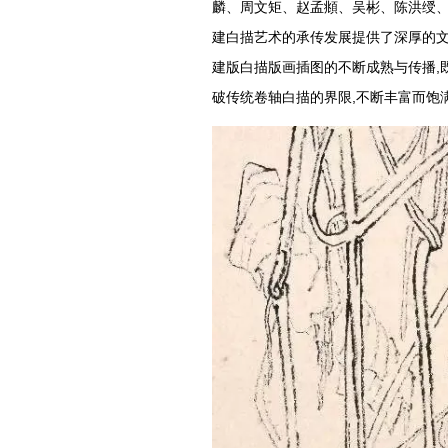
麟、周文矩、赵孟頫、吴彬、陈洪绶、
建白描艺术的承传发展提供了深厚的文
建版白描版画插图的不断成熟与传播,
破传统卷轴白描的界限,不断丰富而饱