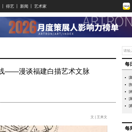
得艺
新闻
艺术家
每
线——漫谈福建白描艺术文脉
[
[
[
[
[
文 | 王来文
每