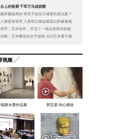
展台上的瓷塑 千军万马战犹酣
以藏养藏做再好 终究不如实力雄厚的真玩家？
古人烧瓷有讲究 入窑前以煤油遮面以防被偷窥
吴伟平：艺术创作，开启了一场没有陪伴的旅
杜洪毅：艺术圈里的文字游戏 当代艺术看不懂
荐视频
中国新水墨作品展
郭宝君:内心感动