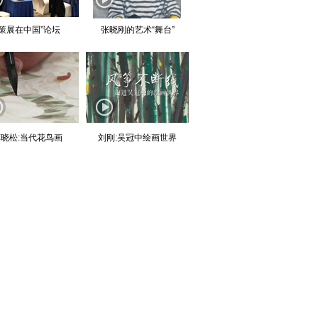
“策展在中国”论坛
张晓刚的艺术“舞台”
晓松:当代花鸟画
刘刚:吴冠中绘画世界