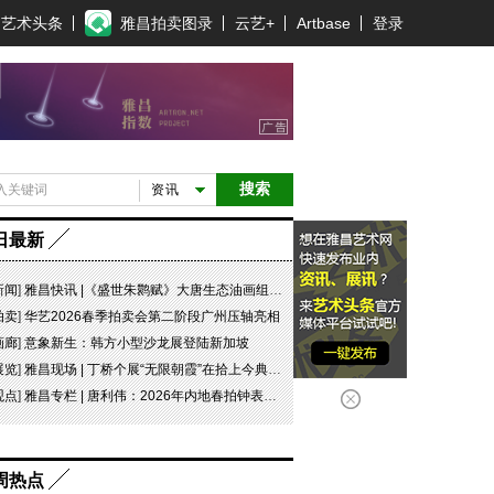
艺术头条
雅昌拍卖图录
云艺+
Artbase
登录
搜索
资讯
日最新
新闻
]
雅昌快讯 |《盛世朱鹮赋》大唐生态油画组画即将启动AI创新短剧创作（含视频）
拍卖
]
华艺2026春季拍卖会第二阶段广州压轴亮相
画廊
]
意象新生：韩方小型沙龙展登陆新加坡
展览
]
雅昌现场 | 丁桥个展“无限朝霞”在拾上今典艺术中心开幕
观点
]
雅昌专栏 | 唐利伟：2026年内地春拍钟表市场观察 赛道重构、圈层分化与收藏逻辑迭代
周热点