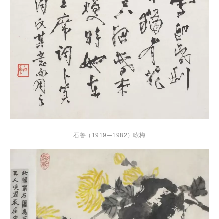
石鲁（1919—1982）咏梅