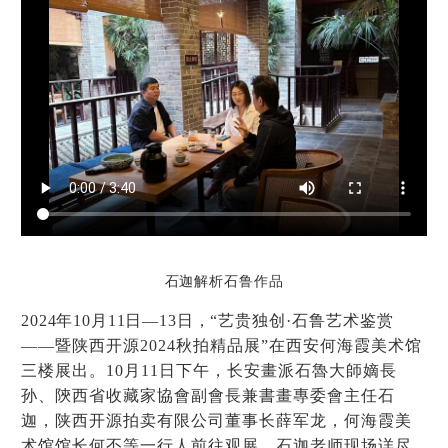
石迦解析石鲁作品
2024
年10月11日—13日，“
艺贵独创·石鲁艺术鉴赏
——
暨陕西开源2024秋拍精品展”在西安何海霞美术馆
三楼展出。10月11日下午，长安畫派石魯大師嫡長
孙、陝西省收藏家協會副會長兼書畫專委會主任石
迦，陕西开源拍卖有限公司董事长薛军龙，何海霞美
术馆馆长何丕等一行人前往观展，石迦老师现场详尽