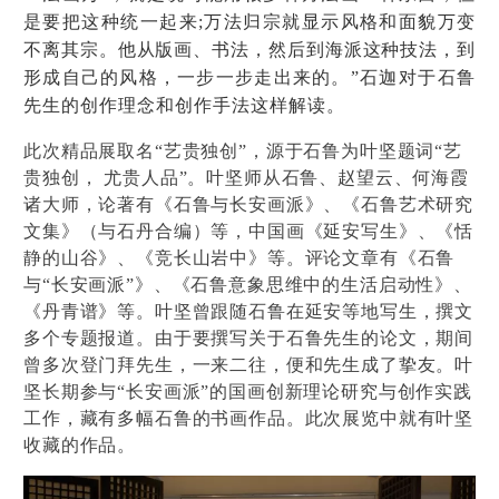
是要把这种统一起来;万法归宗就显示风格和面貌万变
不离其宗。他从版画、书法，然后到海派这种技法，到
形成自己的风格，一步一步走出来的。”
石迦对于石鲁
先生的创作理念和创作手法这样解读。
此次精品展取名“艺贵独创”，源于石鲁为叶坚题词“艺
贵独创， 尤贵人品”。叶坚师从石鲁、赵望云、何海霞
诸大师，论著有《石鲁与长安画派》、《石鲁艺术研究
文集》（与石丹合编）等，中国画《延安写生》、《恬
静的山谷》、《竞长山岩中》等。评论文章有《石鲁
与“长安画派”》、《石鲁意象思维中的生活启动性》、
《丹青谱》等。叶坚曾跟随石鲁在延安等地写生，撰文
多个专题报道。由于要撰写关于石鲁先生的论文，期间
曾多次登门拜先生，一来二往，便和先生成了挚友。叶
坚长期参与“长安画派”的国画创新理论研究与创作实践
工作，藏有多幅石鲁的书画作品。此次展览中就有叶坚
收藏的作品。