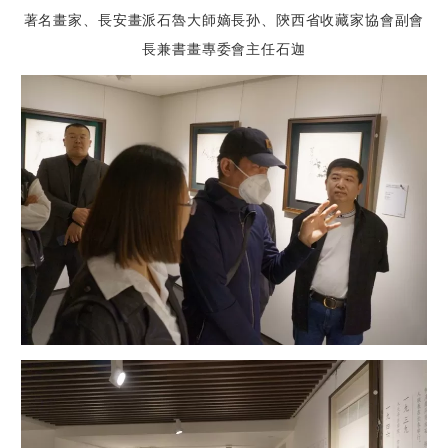
著名畫家、長安畫派石魯大師嫡長孙、陝西省收藏家協會副會
長兼書畫專委會主任
石迦