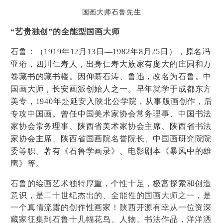
国画大师石鲁先生
“艺贵独创”的全能型国画大师
石鲁：（1919
年
12
月
13
日
—1982
年
8
月
25
日），原名
冯
亚
珩，四川仁寿人，出身仁寿大族家有
庞
大的庄园和万
卷藏
书
的藏
书
楼。因仰慕石涛、
鲁
迅，改名
为
石
鲁
。中
国画大
师
，
长
安画派
创
始人之一
。早年就学于成都东方
美专，1940
年赴延安入
陕
北公学院，从事版画
创
作，后
专
攻中国画。曾任中国美
术
家
协
会常
务
理事、中国
书
法
家
协
会常
务
理事、
陕
西省美
术
家
协
会主席、
陕
西省
书
法
家
协
会主席、
陕
西省国画院名誉院
长
、中国画研究院院
委等
职
。著有《石
鲁
学画
录
》、
电
影
剧
本《暴
风
中的雄
鹰
》等。
石鲁的绘画艺术独特厚重，个性十足，极富探索和创造
意识，是二十世纪杰出的、全能性的国画大师之一，是
一个真情流露的创作性画家！陕西开源有幸从一位资深
藏家征集到石鲁十几幅花鸟、人物、书法作品，洋洋洒