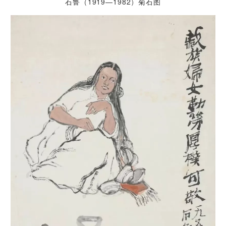
石鲁（1919—1982）菊石图