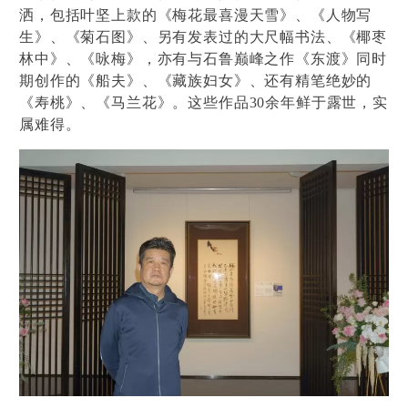
洒，包括叶坚上款的《梅花最喜漫天雪》、《人物写
生》、《菊石图》、另有发表过的大尺幅书法、《椰枣
林中》、《咏梅》，亦有与石鲁巅峰之作《东渡》同时
期创作的《船夫》、《藏族妇女》、还有精笔绝妙的
《寿桃》、《马兰花》。这些作品30余年鲜于露世，实
属难得。