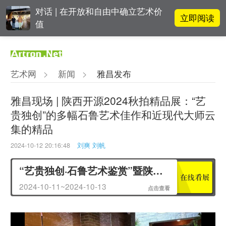
对话 | 在开放和自由中确立艺术价
立即阅读
值
李铁夫冯钢百领衔 作为群体的早期
立即阅读
粤籍留美艺术家
艺术网
>
新闻
>
雅昌发布
张瀚文：以物质媒介具象化精神世
立即阅读
界
雅昌现场 | 陕西开源2024秋拍精品展：“艺
贵独创”的多幅石鲁艺术佳作和近现代大师云
立即阅读
翟莫梵：绘画少年的广阔天空
集的精品
2024-10-12 20:16:48
刘爽 刘帆
“艺贵独创·石鲁艺术鉴赏”暨陕西开源2024秋拍精品展作品赏析
2024-10-11~2024-10-13
点击查看