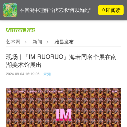
立即阅读
在回溯中理解当代艺术“何以如此”
雅昌指数 | 月度(2025年7月)策展人
立即阅读
影响力榜单
艺术网
>
新闻
>
雅昌发布
对话 | “道法自然” 范一夫山水中的
立即阅读
破界与归真
现场 | 「IM RUORUO」海若同名个展在南
湖美术馆展出
李铁夫冯钢百领衔 作为群体的早期
立即阅读
粤籍留美艺术家
2024-09-04 16:19:26
未知